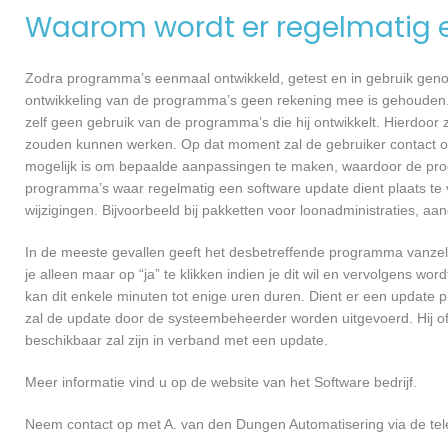
Waarom wordt er regelmatig 
Zodra programma’s eenmaal ontwikkeld, getest en in gebruik genome
ontwikkeling van de programma’s geen rekening mee is gehouden.
zelf geen gebruik van de programma’s die hij ontwikkelt. Hierdoor z
zouden kunnen werken. Op dat moment zal de gebruiker contact o
mogelijk is om bepaalde aanpassingen te maken, waardoor de prog
programma’s waar regelmatig een software update dient plaats te 
wijzigingen. Bijvoorbeeld bij pakketten voor loonadministraties, a
In de meeste gevallen geeft het desbetreffende programma vanzelf 
je alleen maar op “ja” te klikken indien je dit wil en vervolgens wor
kan dit enkele minuten tot enige uren duren. Dient er een update p
zal de update door de systeembeheerder worden uitgevoerd. Hij of
beschikbaar zal zijn in verband met een update.
Meer informatie vind u op de website van het Software bedrijf.
Neem contact op met A. van den Dungen Automatisering via de tel