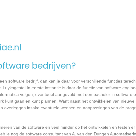
ae.nl
software bedrijven?
n software bedrijf, dan kan je daar voor verschillende functies terecht
Luyksgestel In eerste instantie is daar de functie van software engin
 informatica volgen, eventueel aangevuld met een bachelor in software 
 werk kunt gaan en kunt plannen. Want naast het ontwikkelen van nieuwe
 kan overleggen inzake eventuele wensen en aanpassingen van de prog
mmeren van de software en veel minder op het ontwikkelen en testen er
heb je nog de software consultant van A. van den Dungen Automatiserin