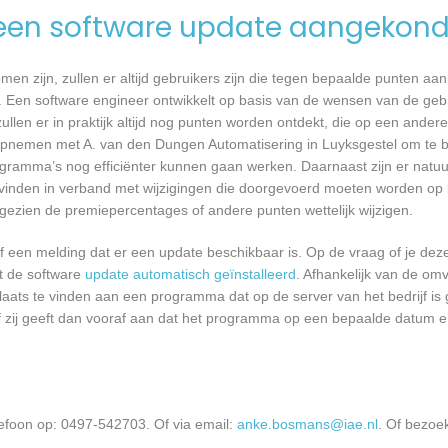
een software update aangekond
n zijn, zullen er altijd gebruikers zijn die tegen bepaalde punten aan
 Een software engineer ontwikkelt op basis van de wensen van de geb
ullen er in praktijk altijd nog punten worden ontdekt, die op een ander
pnemen met A. van den Dungen Automatisering in Luyksgestel om te b
ramma’s nog efficiënter kunnen gaan werken. Daarnaast zijn er natuur
vinden in verband met wijzigingen die doorgevoerd moeten worden op b
angezien de premiepercentages of andere punten wettelijk wijzigen.
een melding dat er een update beschikbaar is. Op de vraag of je deze 
dt de software
update automatisch geïnstalleerd
. Afhankelijk van de o
laats te vinden aan een programma dat op de server van het bedrijf is 
 zij geeft dan vooraf aan dat het programma op een bepaalde datum en 
efoon op: 0497-542703. Of via email:
anke.bosmans@iae.nl
. Of bezoe