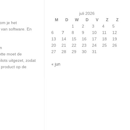
juli 2026
M
D
W
D
V
Z
Z
om je het
1
2
3
4
5
n van software. En
7
6
8
9
10
11
12
13
14
15
16
17
18
19
20
21
22
23
24
25
26
en
27
28
29
30
31
otte moet de
ots uitgezet, zodat
« jun
 product op de