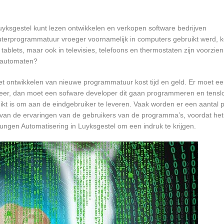
uyksgestel kunt lezen ontwikkelen en verkopen software bedrijven
terprogrammatuur vroeger voornamelijk in computers gebruikt werd, k
tablets, maar ook in televisies, telefoons en thermostaten zijn voorzie
rautomaten?
et ontwikkelen van nieuwe programmatuur kost tijd en geld. Er moet e
er, dan moet een sofware developer dit gaan programmeren en tensl
 is om aan de eindgebruiker te leveren. Vaak worden er een aantal pil
an de ervaringen van de gebruikers van de programma’s, voordat het
Dungen Automatisering in Luyksgestel om een indruk te krijgen.