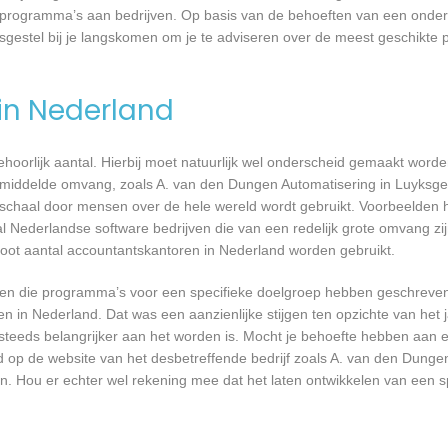
ste programma’s aan bedrijven. Op basis van de behoeften van een ond
sgestel bij je langskomen om je te adviseren over de meest geschikte
 in Nederland
 behoorlijk aantal. Hierbij moet natuurlijk wel onderscheid gemaakt word
gemiddelde omvang, zoals A. van den Dungen Automatisering in Luyksge
 schaal door mensen over de hele wereld wordt gebruikt. Voorbeelden h
al Nederlandse software bedrijven die van een redelijk grote omvang zij
root aantal accountantskantoren in Nederland worden gebruikt.
rijven die programma’s voor een specifieke doelgroep hebben geschrev
n in Nederland. Dat was een aanzienlijke stijgen ten opzichte van het j
T steeds belangrijker aan het worden is. Mocht je behoefte hebben aa
rd op de website van het desbetreffende bedrijf zoals A. van den Dunge
en. Hou er echter wel rekening mee dat het laten ontwikkelen van een s