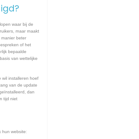
igd?
lopen waar bij de
ruikers, maar maakt
e manier beter
espreken of het
lijk bepaalde
asis van wettelijke
wil installeren hoef
mvang van de update
geïnstalleerd, dan
tijd niet
k hun website: