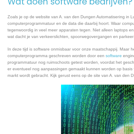
Wat doen software bedrijven?
Zoals je op de website van A. van den Dungen Automatisering in L
computerprogrammatuur en de data die daarbij hoort. Waar compu
tegenwoordig in veel meer apparaten tegen. Niet alleen laptops en 
wat dacht je van verkeerslichten, spoorwegovergangen en parkee
In deze tijd is software onmisbaar voor onze maatschappij. Maar h
computerprogramma geschreven worden door een
software
engine
programmatuur nog ruimschoots getest worden, voordat het geschikt
er eventueel nog aanpassingen gemaakt kunnen worden op basis v
markt wordt gebracht. Kijk gerust eens op de site van A. van den 