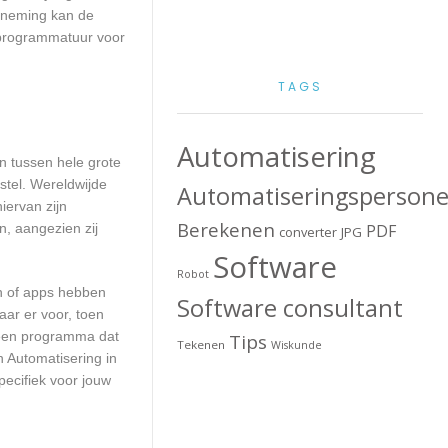
erneming kan de
 programmatuur voor
TAGS
Automatisering
en tussen hele grote
stel. Wereldwijde
Automatiseringspersone
iervan zijn
Berekenen
n, aangezien zij
PDF
converter
JPG
Software
Robot
en of apps hebben
Software consultant
aar er voor, toen
n een programma dat
Tips
Tekenen
Wiskunde
n Automatisering in
pecifiek voor jouw