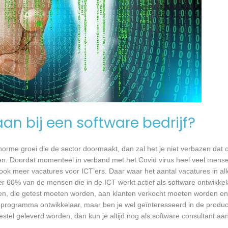
an bij een software bedrijf?
 enorme groei die de sector doormaakt, dan zal het je niet verbazen dat
en. Doordat momenteel in verband met het Covid virus heel veel mense
ook meer vacatures voor ICT’ers. Daar waar het aantal vacatures in a
eer 60% van de mensen die in de ICT werkt actief als software ontwikkel
n, die getest moeten worden, aan klanten verkocht moeten worden en t
 programma ontwikkelaar, maar ben je wel geïnteresseerd in de produc
stel geleverd worden, dan kun je altijd nog als software consultant aan