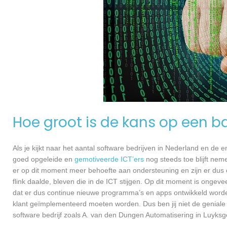
Hoe groot is de kans op een ba
Als je kijkt naar het aantal software bedrijven in Nederland en de
goed opgeleide en
gemotiveerde ICT’ers
nog steeds toe blijft nem
er op dit moment meer behoefte aan ondersteuning en zijn er dus 
flink daalde, bleven die in de ICT stijgen. Op dit moment is ongev
dat er dus continue nieuwe programma’s en apps ontwikkeld worde
klant geïmplementeerd moeten worden. Dus ben jij niet de geniale
software bedrijf zoals A. van den Dungen Automatisering in Luyksge