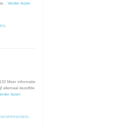
ie
... Verder lezen
EEL
132 Meer informatie
f allemaal dezelfde
 Verder lezen
INGSPERSONEEL