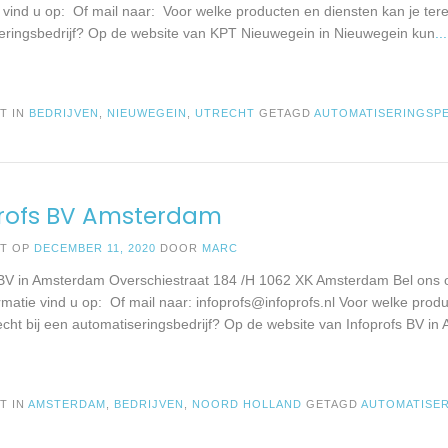
 vind u op: Of mail naar: Voor welke producten en diensten kan je tere
eringsbedrijf? Op de website van KPT Nieuwegein in Nieuwegein kun
..
T IN
BEDRIJVEN
,
NIEUWEGEIN
,
UTRECHT
GETAGD
AUTOMATISERINGSP
profs BV Amsterdam
ST OP
DECEMBER 11, 2020
DOOR
MARC
 BV in Amsterdam Overschiestraat 184 /H 1062 XK Amsterdam Bel ons
rmatie vind u op: Of mail naar:
infoprofs@infoprofs.nl
Voor welke produ
recht bij een automatiseringsbedrijf? Op de website van Infoprofs BV i
T IN
AMSTERDAM
,
BEDRIJVEN
,
NOORD HOLLAND
GETAGD
AUTOMATISE