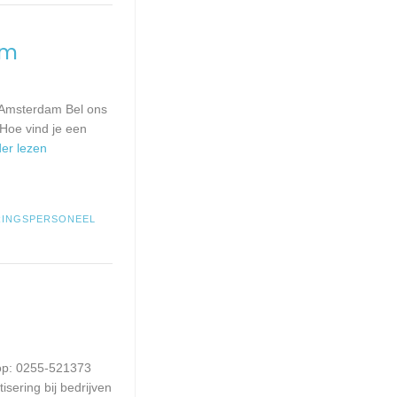
am
 Amsterdam Bel ons
Hoe vind je een
der lezen
RINGSPERSONEEL
 op: 0255-521373
sering bij bedrijven