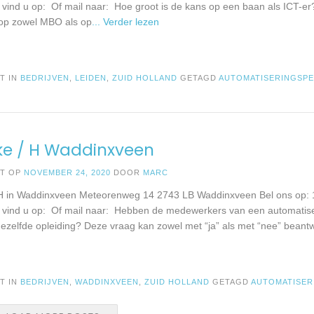
e vind u op: Of mail naar: Hoe groot is de kans op een baan als ICT-er?
 op zowel MBO als op
... Verder lezen
T IN
BEDRIJVEN
,
LEIDEN
,
ZUID HOLLAND
GETAGD
AUTOMATISERINGSP
ke / H Waddinxveen
ST OP
NOVEMBER 24, 2020
DOOR
MARC
 H in Waddinxveen Meteorenweg 14 2743 LB Waddinxveen Bel ons op:
e vind u op: Of mail naar: Hebben de medewerkers van een automatise
dezelfde opleiding? Deze vraag kan zowel met “ja” als met “nee” beant
T IN
BEDRIJVEN
,
WADDINXVEEN
,
ZUID HOLLAND
GETAGD
AUTOMATISER