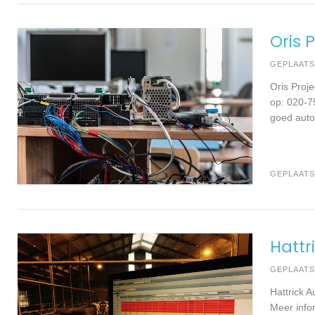
Oris 
GEPLAAT
Oris Proj
op: 020-7
goed auto
GEPLAATS
Hattr
GEPLAAT
Hattrick 
Meer info