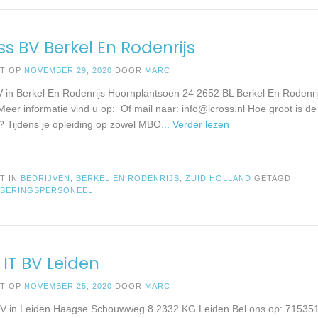
ss BV Berkel En Rodenrijs
ST OP
NOVEMBER 29, 2020
DOOR
MARC
V in Berkel En Rodenrijs Hoornplantsoen 24 2652 BL Berkel En Rodenri
eer informatie vind u op: Of mail naar:
info@icross.nl
Hoe groot is d
r? Tijdens je opleiding op zowel MBO
... Verder lezen
T IN
BEDRIJVEN
,
BERKEL EN RODENRIJS
,
ZUID HOLLAND
GETAGD
ISERINGSPERSONEEL
 IT BV Leiden
ST OP
NOVEMBER 25, 2020
DOOR
MARC
BV in Leiden Haagse Schouwweg 8 2332 KG Leiden Bel ons op: 7153