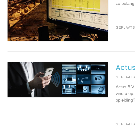
zo belang
GEPLAATS
Actus
GEPLAAT
Actus B.V
vind u op
opleiding
GEPLAATS