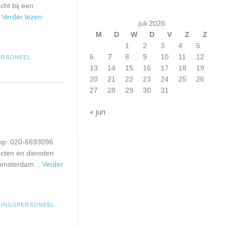
cht bij een
. Verder lezen
juli 2026
M
D
W
D
V
Z
Z
1
2
3
4
5
7
6
8
9
10
11
12
ERSONEEL
13
14
15
16
17
18
19
20
21
22
23
24
25
26
27
28
29
30
31
« jun
 op: 020-6693096
cten en diensten
n Amsterdam
... Verder
RINGSPERSONEEL