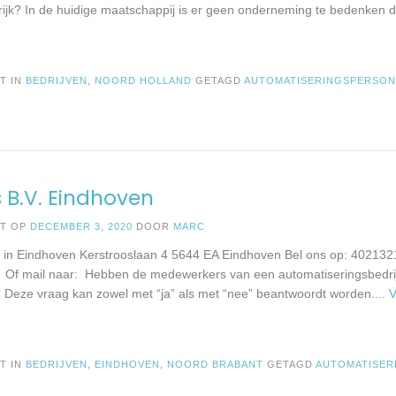
rijk? In de huidige maatschappij is er geen onderneming te bedenken d
T IN
BEDRIJVEN
,
NOORD HOLLAND
GETAGD
AUTOMATISERINGSPERSON
 B.V. Eindhoven
ST OP
DECEMBER 3, 2020
DOOR
MARC
. in Eindhoven Kerstrooslaan 4 5644 EA Eindhoven Bel ons op: 402132
: Of mail naar: Hebben de medewerkers van een automatiseringsbedrij
? Deze vraag kan zowel met “ja” als met “nee” beantwoordt worden.
...
T IN
BEDRIJVEN
,
EINDHOVEN
,
NOORD BRABANT
GETAGD
AUTOMATISER