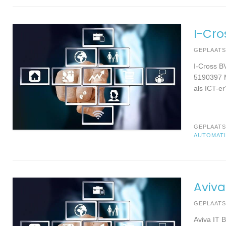
I-Cro
GEPLAAT
I-Cross B
5190397 M
als ICT-e
GEPLAATS
AUTOMAT
Aviva
GEPLAAT
Aviva IT 