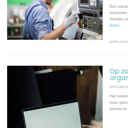
Een vacat
machines 
functies 
lezen
GEPLAATS
Op zo
organ
GEPLAAT
Het vinden
naar speci
kennis en