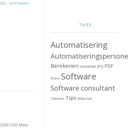
EEL
,
SOFTWARE
TAGS
Automatisering
Automatiseringspersone
Berekenen
PDF
converter
JPG
Software
Robot
Software consultant
Tips
Tekenen
Wiskunde
302667150 Meer