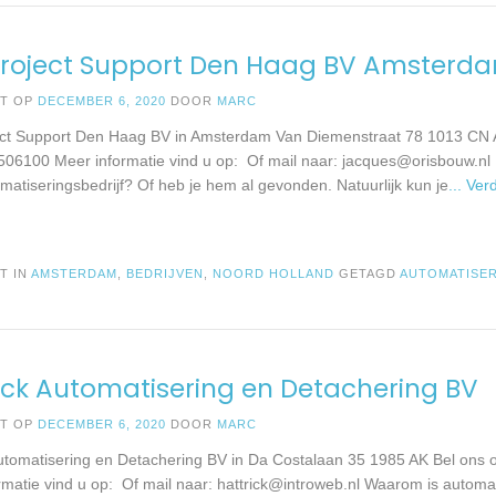
Project Support Den Haag BV Amsterd
ST OP
DECEMBER 6, 2020
DOOR
MARC
ect Support Den Haag BV in Amsterdam Van Diemenstraat 78 1013 CN
506100 Meer informatie vind u op: Of mail naar:
jacques@orisbouw.nl
matiseringsbedrijf? Of heb je hem al gevonden. Natuurlijk kun je
... Ver
T IN
AMSTERDAM
,
BEDRIJVEN
,
NOORD HOLLAND
GETAGD
AUTOMATISE
ick Automatisering en Detachering BV
ST OP
DECEMBER 6, 2020
DOOR
MARC
Automatisering en Detachering BV in Da Costalaan 35 1985 AK Bel ons
rmatie vind u op: Of mail naar:
hattrick@introweb.nl
Waarom is automati