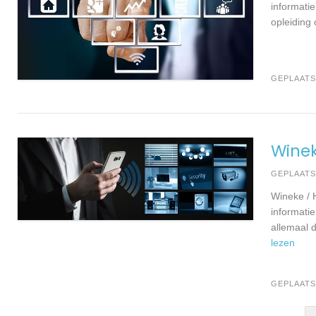
informati
opleiding
GEPLAATS
Wine
GEPLAAT
Wineke /
informati
allemaal 
lezen
GEPLAATS