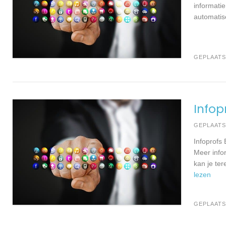
informatie
automatis
GEPLAATS
Info
GEPLAAT
Infoprofs
Meer info
kan je te
lezen
GEPLAATS