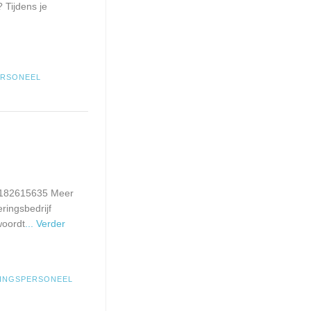
 Tijdens je
ERSONEEL
 182615635 Meer
ringsbedrijf
woordt
... Verder
INGSPERSONEEL