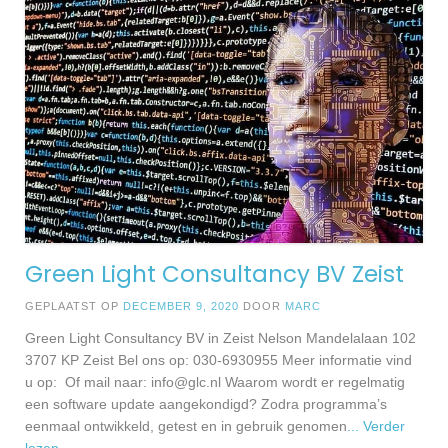
Green Light Consultancy BV Zeist
GEPLAATST OP
DECEMBER 9, 2020
DOOR
MARC
Green Light Consultancy BV in Zeist Nelson Mandelalaan 102
3707 KP Zeist Bel ons op: 030-6930955 Meer informatie vind
u op: Of mail naar:
info@glc.nl
Waarom wordt er regelmatig
een software update aangekondigd? Zodra programma’s
eenmaal ontwikkeld, getest en in gebruik genomen
... Verder
lezen