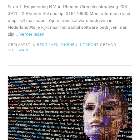
S. en T. Engineering B.V. in Rhenen Utrechtsestraatweg 206
3911 TX Rhenen Bel ons op: 318470980 Meer informatie vind
u op: Of mail naar: Zijn er veel software bedrijven in
Nederland Als je kijkt naar het aantal software bedrijven, dan
zijn
... Verder lezen
GEPLAATST IN
BEDRIJVEN
,
RHENEN
,
UTRECHT
GETAGD
SOFTWARE