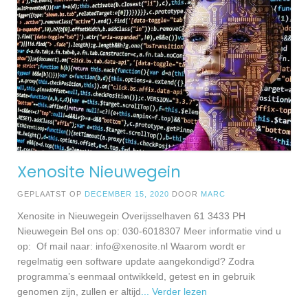
Xenosite Nieuwegein
GEPLAATST OP
DECEMBER 15, 2020
DOOR
MARC
Xenosite in Nieuwegein Overijsselhaven 61 3433 PH
Nieuwegein Bel ons op: 030-6018307 Meer informatie vind u
op: Of mail naar:
info@xenosite.nl
Waarom wordt er
regelmatig een software update aangekondigd? Zodra
programma’s eenmaal ontwikkeld, getest en in gebruik
genomen zijn, zullen er altijd
... Verder lezen