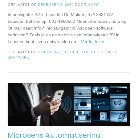
GEPLAATST OP
DECEMBER 8, 2020
DOOR
MARC
Infonavigator BV in Leusden De Mulderij 8 /A 3831 NV
Leusden Bel ons op: 033-4960660 Meer informatie vind u op:
Of mail naar:
info@infonavigator.nl
Wat doen software
bedrijven? Zoals je op de website van Infonavigator BV in
Leusden kunt lezen ontwikkelen en
... Verder lezen
GEPLAATST IN
BEDRIJVEN
,
LEUSDEN
,
UTRECHT
GETAGD
SOFTWARE
Microsens Automatisering