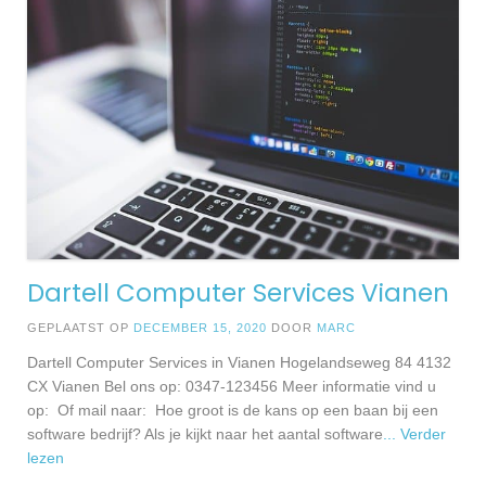
Dartell Computer Services Vianen
GEPLAATST OP
DECEMBER 15, 2020
DOOR
MARC
Dartell Computer Services in Vianen Hogelandseweg 84 4132
CX Vianen Bel ons op: 0347-123456 Meer informatie vind u
op: Of mail naar: Hoe groot is de kans op een baan bij een
software bedrijf? Als je kijkt naar het aantal software
... Verder
lezen