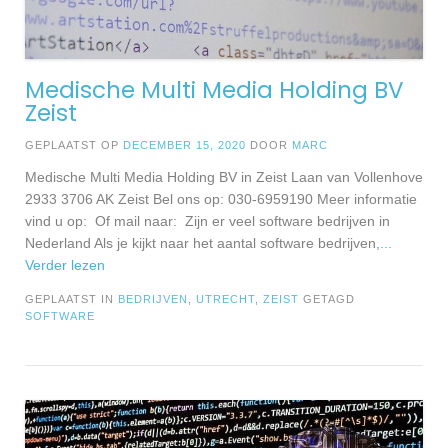
Medische Multi Media Holding BV
Zeist
GEPLAATST OP
DECEMBER 15, 2020
DOOR
MARC
Medische Multi Media Holding BV in Zeist Laan van Vollenhove
2933 3706 AK Zeist Bel ons op: 030-6959190 Meer informatie
vind u op: Of mail naar: Zijn er veel software bedrijven in
Nederland Als je kijkt naar het aantal software bedrijven,
...
Verder lezen
GEPLAATST IN
BEDRIJVEN
,
UTRECHT
,
ZEIST
GETAGD
SOFTWARE