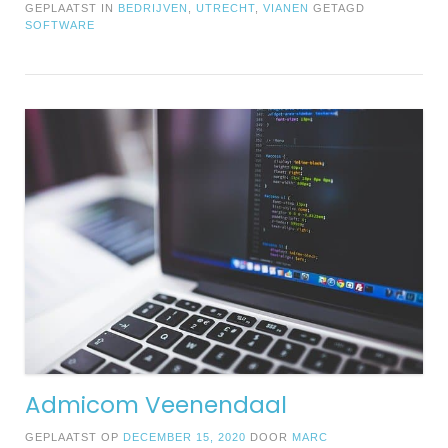
GEPLAATST IN
BEDRIJVEN
,
UTRECHT
,
VIANEN
GETAGD
SOFTWARE
Admicom Veenendaal
GEPLAATST OP
DECEMBER 15, 2020
DOOR
MARC