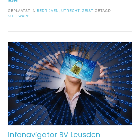
GEPLAATST IN
BEDRIJVEN
,
UTRECHT
,
ZEIST
GETAGD
SOFTWARE
Infonavigator BV Leusden