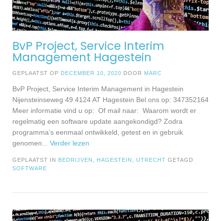
BvP Project, Service Interim
Management Hagestein
GEPLAATST OP
DECEMBER 10, 2020
DOOR
MARC
BvP Project, Service Interim Management in Hagestein
Nijensteinseweg 49 4124 AT Hagestein Bel ons op: 347352164
Meer informatie vind u op: Of mail naar: Waarom wordt er
regelmatig een software update aangekondigd? Zodra
programma’s eenmaal ontwikkeld, getest en in gebruik
genomen
... Verder lezen
GEPLAATST IN
BEDRIJVEN
,
HAGESTEIN
,
UTRECHT
GETAGD
SOFTWARE