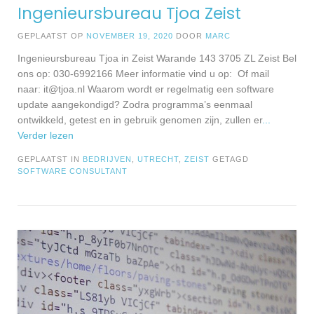
Ingenieursbureau Tjoa Zeist
GEPLAATST OP
NOVEMBER 19, 2020
DOOR
MARC
Ingenieursbureau Tjoa in Zeist Warande 143 3705 ZL Zeist Bel
ons op: 030-6992166 Meer informatie vind u op: Of mail
naar:
it@tjoa.nl
Waarom wordt er regelmatig een software
update aangekondigd? Zodra programma’s eenmaal
ontwikkeld, getest en in gebruik genomen zijn, zullen er
...
Verder lezen
GEPLAATST IN
BEDRIJVEN
,
UTRECHT
,
ZEIST
GETAGD
SOFTWARE CONSULTANT