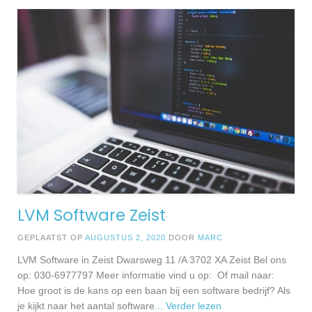
LVM Software Zeist
GEPLAATST OP
AUGUSTUS 2, 2020
DOOR
MARC
LVM Software in Zeist Dwarsweg 11 /A 3702 XA Zeist Bel ons
op: 030-6977797 Meer informatie vind u op: Of mail naar:
Hoe groot is de kans op een baan bij een software bedrijf? Als
je kijkt naar het aantal software
... Verder lezen