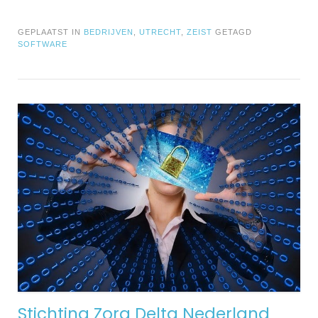
GEPLAATST IN
BEDRIJVEN
,
UTRECHT
,
ZEIST
GETAGD
SOFTWARE
Stichting Zorg Delta Nederland