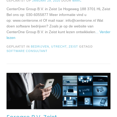
GEPLAATST OP
JANUARI 29, 2020
DOOR
MARC
CenterOne Group B.V. in Zeist 1e Hogeweg 188 3701 HL Zeist
Bel ons op: 030-6055877 Meer informatie vind u
op: www.centerone.nl Of mail naar:
info@centerone.nl
Wat
doen software bedrijven? Zoals je op de website van
CenterOne Group B.V. in Zeist kunt lezen ontwikkelen
... Verder
lezen
GEPLAATST IN
BEDRIJVEN
,
UTRECHT
,
ZEIST
GETAGD
SOFTWARE CONSULTANT