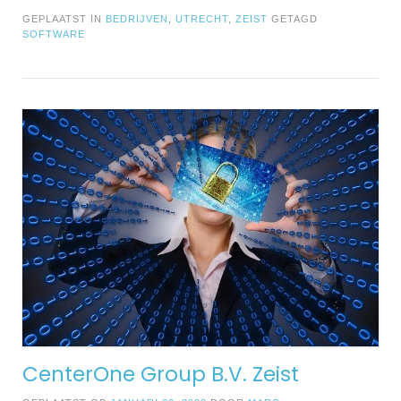
GEPLAATST IN
BEDRIJVEN
,
UTRECHT
,
ZEIST
GETAGD
SOFTWARE
CenterOne Group B.V. Zeist