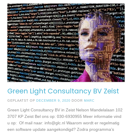
Green Light Consultancy BV Zeist
GEPLAATST OP
DECEMBER 9, 2020
DOOR
MARC
Green Light Consultancy BV in Zeist Nelson Mandelalaan 102
3707 KP Zeist Bel ons op: 030-6930955 Meer informatie vind
u op: Of mail naar:
info@glc.nl
Waarom wordt er regelmatig
een software update aangekondigd? Zodra programma’s