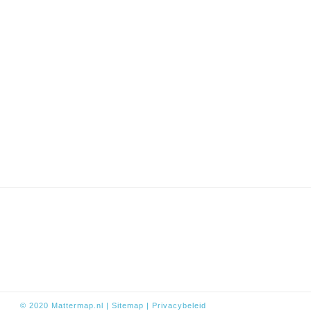
© 2020
Mattermap.nl
|
Sitem
ap
|
Privacybeleid