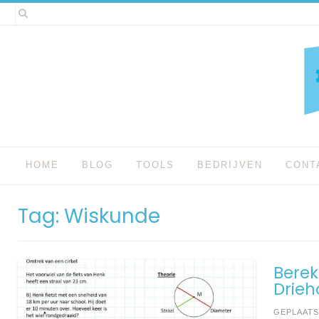
Spring
naar
inhoud
HOME
BLOG
TOOLS
BEDRIJVEN
CONT
Tag:
Wiskunde
Berek
Drie
GEPLAAT