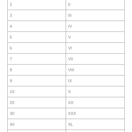
2
II
3
III
4
IV
5
V
6
VI
7
VII
8
VIII
9
IX
10
X
20
XX
30
XXX
40
XL