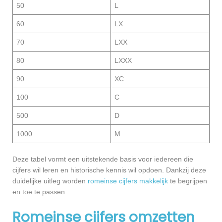
50
L
60
LX
70
LXX
80
LXXX
90
XC
100
C
500
D
1000
M
Deze tabel vormt een uitstekende basis voor iedereen die
cijfers wil leren en historische kennis wil opdoen. Dankzij deze
duidelijke uitleg worden
romeinse cijfers makkelijk
te begrijpen
en toe te passen.
Romeinse cijfers omzetten