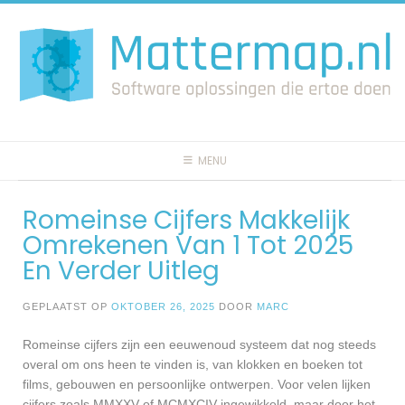
Spring
naar
inhoud
MENU
Romeinse Cijfers Makkelijk
Omrekenen Van 1 Tot 2025
En Verder Uitleg
GEPLAATST OP
OKTOBER 26, 2025
DOOR
MARC
Romeinse cijfers zijn een eeuwenoud systeem dat nog steeds
overal om ons heen te vinden is, van klokken en boeken tot
films, gebouwen en persoonlijke ontwerpen. Voor velen lijken
cijfers zoals MMXXV of MCMXCIV ingewikkeld, maar door het