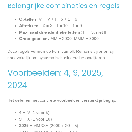
Belangrijke combinaties en regels
Optellen:
VI = V + I = 5 + 1 = 6
Aftrekken:
IX = X − I = 10 − 1 = 9
Maximaal drie identieke letters:
III = 3, niet IIII
Grote getallen:
MM = 2000, MMM = 3000
Deze regels vormen de kern van elk Romeins cijfer en zijn
noodzakelijk om systematisch elk getal te ontcijferen.
Voorbeelden: 4, 9, 2025,
2024
Het oefenen met concrete voorbeelden versterkt je begrip:
4
= IV (1 voor 5)
9
= IX (1 voor 10)
2025
= MMXXV (2000 + 20 + 5)
2024
= MMXXIV (2000 + 20 + 4)