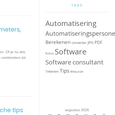
TAGS
Automatisering
 meters,
Automatiseringspersone
Berekenen
PDF
JPG
converter
Software
n. Of je nu iets
Robot
n centimeters tot
Software consultant
Tips
Tekenen
Wiskunde
sche tips
augustus 2026