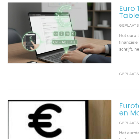
Euro 
Table
GEPLAAT
Het euro 
financiële
schrijft, 
GEPLAATS
Eurot
en Mo
GEPLAAT
Het eurote