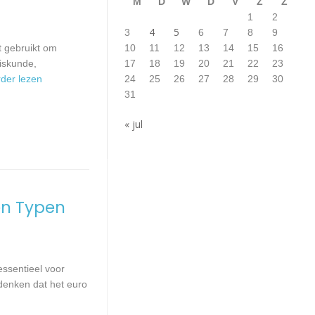
M
D
W
D
V
Z
Z
1
2
4
5
3
6
7
8
9
t gebruikt om
10
11
12
13
14
15
16
wiskunde,
17
18
19
20
21
22
23
erder lezen
24
25
26
27
28
29
30
31
« jul
en Typen
essentieel voor
 denken dat het euro