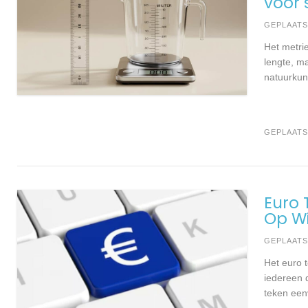
voor 
GEPLAAT
Het metri
lengte, ma
natuurkund
GEPLAATS
Euro 
Op W
GEPLAAT
Het euro 
iedereen 
teken eenv