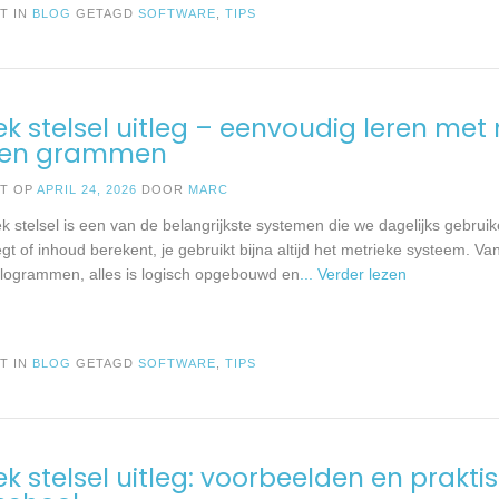
T IN
BLOG
GETAGD
SOFTWARE
,
TIPS
ek stelsel uitleg – eenvoudig leren met
s en grammen
ST OP
APRIL 24, 2026
DOOR
MARC
k stelsel is een van de belangrijkste systemen die we dagelijks gebruike
t of inhoud berekent, je gebruikt bijna altijd het metrieke systeem. Va
 kilogrammen, alles is logisch opgebouwd en
... Verder lezen
T IN
BLOG
GETAGD
SOFTWARE
,
TIPS
ek stelsel uitleg: voorbeelden en prakti