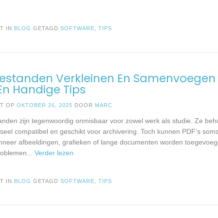
T IN
BLOG
GETAGD
SOFTWARE
,
TIPS
Bestanden Verkleinen En Samenvoegen
En Handige Tips
ST OP
OKTOBER 26, 2025
DOOR
MARC
nden zijn tegenwoordig onmisbaar voor zowel werk als studie. Ze b
erseel compatibel en geschikt voor archivering. Toch kunnen PDF’s som
nneer afbeeldingen, grafieken of lange documenten worden toegevoeg
roblemen
... Verder lezen
T IN
BLOG
GETAGD
SOFTWARE
,
TIPS