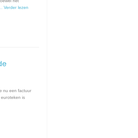
Hoewel het
... Verder lezen
de
e nu een factuur
 euroteken is