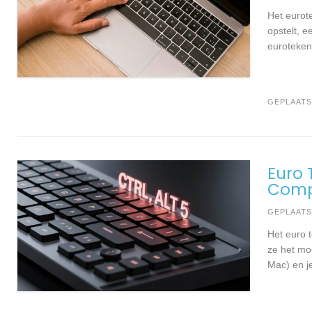
Het eurot
opstelt, e
euroteken
GEPLAATS
Euro 
Comp
GEPLAAT
Het euro 
ze het mo
Mac) en je