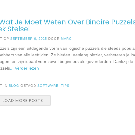
 Wat Je Moet Weten Over Binaire Puzzel
ek Stelsel
ST OP
SEPTEMBER 6, 2025
DOOR
MARC
uzzels zijn een uitdagende vorm van logische puzzels die steeds popula
hebbers van alle leeftijden. Ze bieden urenlang plezier, verbeteren je lo
gen, en zijn ideaal voor zowel beginners als gevorderden. Dankzij de
uzzels
... Verder lezen
T IN
BLOG
GETAGD
SOFTWARE
,
TIPS
LOAD MORE POSTS