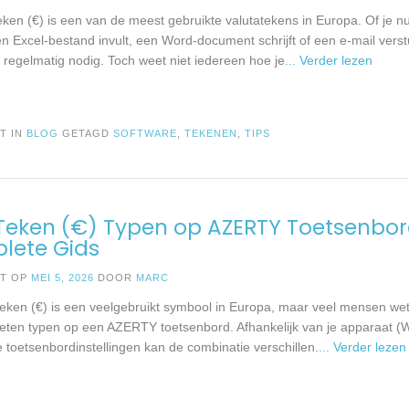
eken (€) is een van de meest gebruikte valutatekens in Europa. Of je n
en Excel-bestand invult, een Word-document schrijft of een e-mail verstu
 regelmatig nodig. Toch weet niet iedereen hoe je
... Verder lezen
T IN
BLOG
GETAGD
SOFTWARE
,
TEKENEN
,
TIPS
Teken (€) Typen op AZERTY Toetsenbor
lete Gids
ST OP
MEI 5, 2026
DOOR
MARC
teken (€) is een veelgebruikt symbool in Europa, maar veel mensen wet
eten typen op een AZERTY toetsenbord. Afhankelijk van je apparaat (W
 toetsenbordinstellingen kan de combinatie verschillen.
... Verder lezen