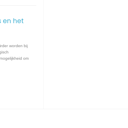
s en het
irder worden bij
gisch
 mogelijkheid om