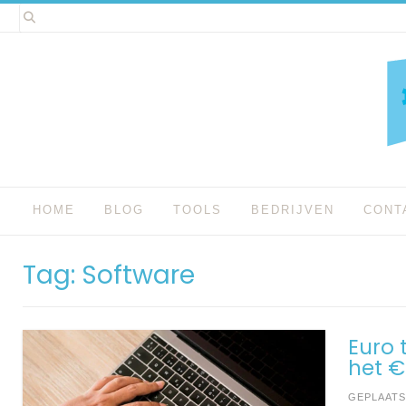
Spring
naar
inhoud
HOME
BLOG
TOOLS
BEDRIJVEN
CONT
Tag:
Software
Euro 
het 
GEPLAAT