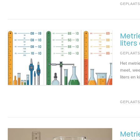
GEPLAATS
Metri
liter
GEPLAAT
Het metrie
meet, weeg
liters en
GEPLAATS
Metri