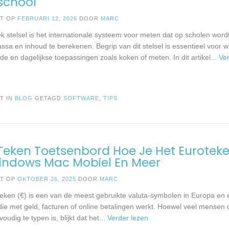
school
ST OP
FEBRUARI 12, 2026
DOOR
MARC
ek stelsel is het internationale systeem voor meten dat op scholen word
ssa en inhoud te berekenen. Begrip van dit stelsel is essentieel voor 
e en dagelijkse toepassingen zoals koken of meten. In dit artikel
... V
T IN
BLOG
GETAGD
SOFTWARE
,
TIPS
Teken Toetsenbord Hoe Je Het Eurotek
indows Mac Mobiel En Meer
ST OP
OKTOBER 26, 2025
DOOR
MARC
teken (€) is een van de meest gebruikte valuta-symbolen in Europa en 
die met geld, facturen of online betalingen werkt. Hoewel veel mensen
oudig te typen is, blijkt dat het
... Verder lezen