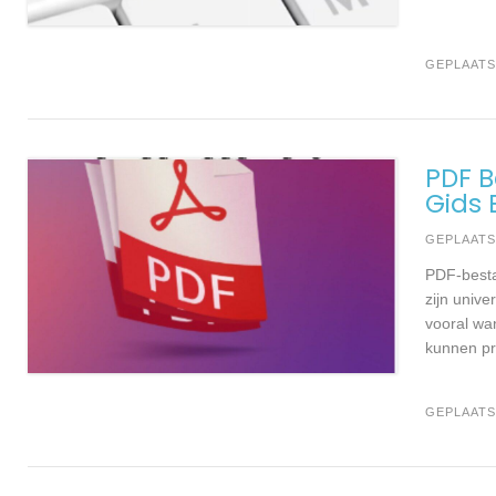
GEPLAATS
PDF 
Gids 
GEPLAAT
PDF-besta
zijn univ
vooral wa
kunnen p
GEPLAATS