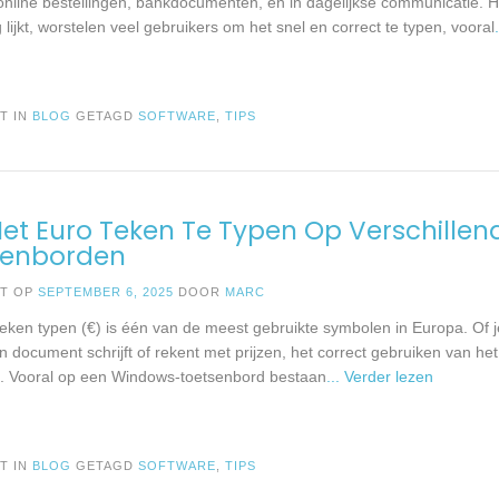
 online bestellingen, bankdocumenten, en in dagelijkse communicatie. 
lijkt, worstelen veel gebruikers om het snel en correct te typen, vooral
T IN
BLOG
GETAGD
SOFTWARE
,
TIPS
et Euro Teken Te Typen Op Verschillen
senborden
ST OP
SEPTEMBER 6, 2025
DOOR
MARC
teken typen (€) is één van de meest gebruikte symbolen in Europa. Of j
 document schrijft of rekent met prijzen, het correct gebruiken van het
l. Vooral op een Windows-toetsenbord bestaan
... Verder lezen
T IN
BLOG
GETAGD
SOFTWARE
,
TIPS