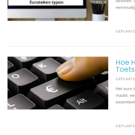
facturen,
eenvoudig 
GEPLAATS
Hoe H
Toet
GEPLAAT
Het euro 
maakt, een
essentiee
GEPLAATS