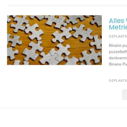
Alles
Metri
GEPLAAT
Binaire p
puzzellief
denkvermo
Binaire P
GEPLAATS