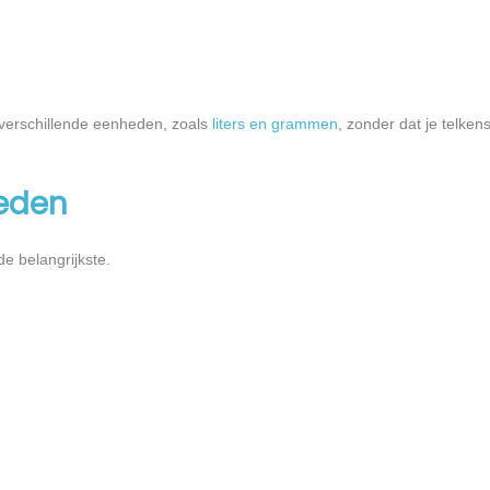
n verschillende eenheden, zoals
liters en grammen
, zonder dat je telken
eden
de belangrijkste.