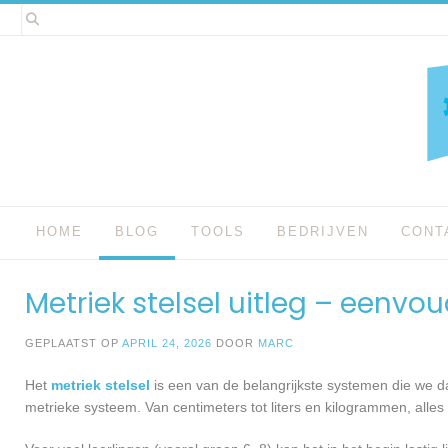
Spring
naar
inhoud
HOME
BLOG
TOOLS
BEDRIJVEN
CONT
Metriek stelsel uitleg – eenvo
GEPLAATST OP
APRIL 24, 2026
DOOR
MARC
Het
metriek stelsel
is een van de belangrijkste systemen die we dag
metrieke systeem. Van centimeters tot liters en kilogrammen, alle