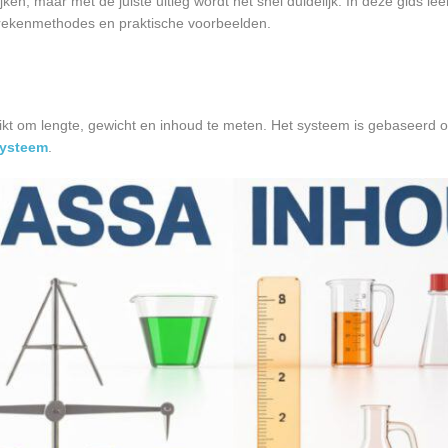
jken, maar met de juiste uitleg wordt het snel duidelijk. In deze gids leer
 rekenmethodes en praktische voorbeelden.
ikt om lengte, gewicht en inhoud te meten. Het systeem is gebaseerd o
Systeem
.