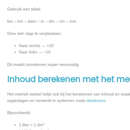
Gebruik een tabel:
km – hm – dam – m – dm – cm – mm
Door één stap te verplaatsen:
Naar rechts → ×10
Naar links → ÷10
Dit maakt omrekenen super eenvoudig.
Inhoud berekenen met het metr
Het metriek stelsel helpt ook bij het berekenen van inhoud en m
opgeslagen en verwerkt in systemen zoals
databases
.
Bijvoorbeeld:
1 liter = 1 dm³