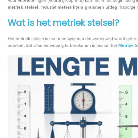
Voor veel leerlingen (vooral groep 6–8) kan het in het begin lastig li
metriek stelsel
, inclusief
meters liters grammen uitleg
, handige
Wat is het metriek stelsel?
Het metriek stelsel is een meetsysteem dat wereldwijd wordt gebru
betekent dat alles eenvoudig te berekenen is binnen het
Metriek 