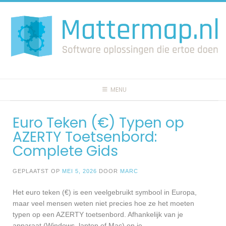
Spring
naar
inhoud
MENU
Euro Teken (€) Typen op
AZERTY Toetsenbord:
Complete Gids
GEPLAATST OP
MEI 5, 2026
DOOR
MARC
Het euro teken (€) is een veelgebruikt symbool in Europa,
maar veel mensen weten niet precies hoe ze het moeten
typen op een AZERTY toetsenbord. Afhankelijk van je
apparaat (Windows, laptop of Mac) en je