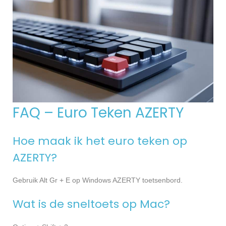
FAQ – Euro Teken AZERTY
Hoe maak ik het euro teken op
AZERTY?
Gebruik Alt Gr + E op Windows AZERTY toetsenbord.
Wat is de sneltoets op Mac?