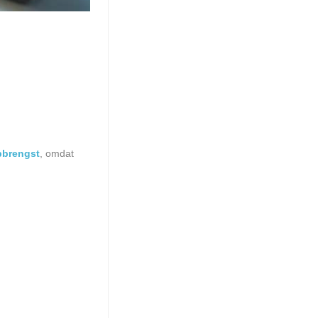
pbrengst
, omdat