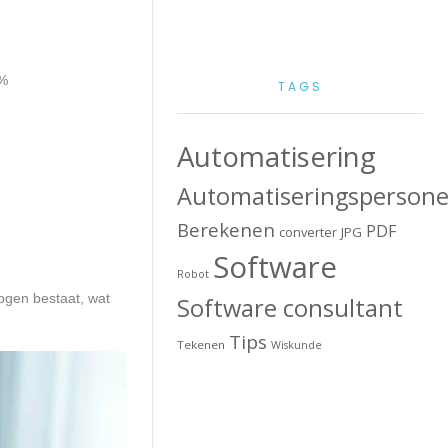
0%
TAGS
Automatisering
Automatiseringspersone
Berekenen
PDF
converter
JPG
Software
Robot
mogen bestaat, wat
Software consultant
Tips
Tekenen
Wiskunde