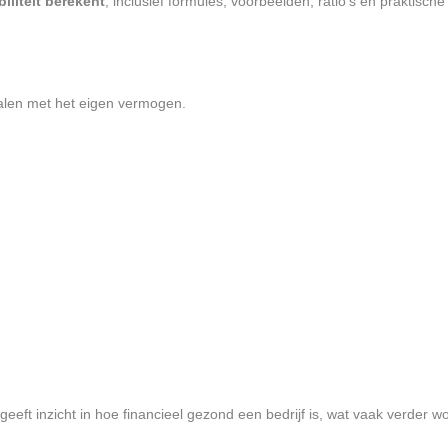
biliteit berekent
, inclusief formules, voorbeelden, ratio’s en praktische 
talen met het eigen vermogen.
eeft inzicht in hoe financieel gezond een bedrijf is, wat vaak verder wo