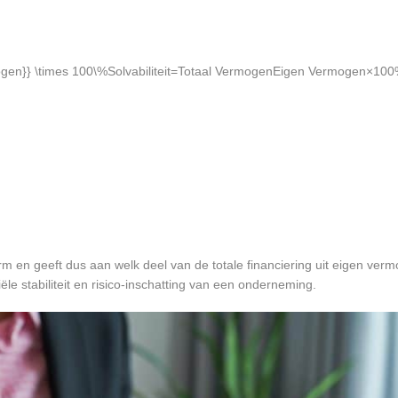
mogen}} \times 100\%
Solvabiliteit=Totaal VermogenEigen Vermogen​×10
gevorm en geeft dus aan welk deel van de totale financiering uit eigen ver
ële stabiliteit en risico-inschatting van een onderneming.