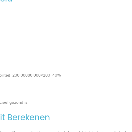
biliteit=200.00080.000​×100=40%
cieel gezond is.
it Berekenen