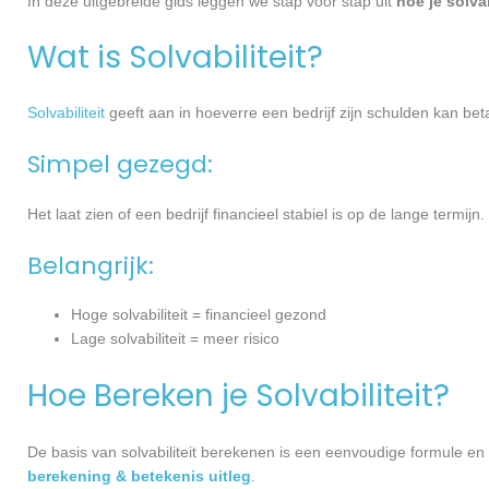
In deze uitgebreide gids leggen we stap voor stap uit
hoe je solva
Wat is Solvabiliteit?
Solvabiliteit
geeft aan in hoeverre een bedrijf zijn schulden kan be
Simpel gezegd:
Het laat zien of een bedrijf financieel stabiel is op de lange termijn.
Belangrijk:
Hoge solvabiliteit = financieel gezond
Lage solvabiliteit = meer risico
Hoe Bereken je Solvabiliteit?
De basis van solvabiliteit berekenen is een eenvoudige formule en g
berekening & betekenis uitleg
.