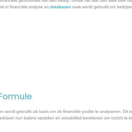
financiële gezondheid van een bedrijf, omdat het laat zien welk deel va
wat in financiële analyse en
databases
vaak wordt gebruikt om bedrijven
 Formule
 wordt gebruikt als basis om de financiële positie te analyseren. Dit is 
bedrijven hun balans opstellen en solvabiliteit berekenen om inzicht te k