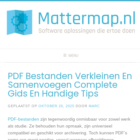
Spring
naar
inhoud
MENU
PDF Bestanden Verkleinen En
Samenvoegen Complete
Gids En Handige Tips
GEPLAATST OP
OKTOBER 26, 2025
DOOR
MARC
PDF-bestanden
zijn tegenwoordig onmisbaar voor zowel werk
als studie. Ze behouden hun opmaak, zijn universeel
compatibel en geschikt voor archivering. Toch kunnen PDF’s
soms erg groot worden, vooral wanneer afbeeldingen,