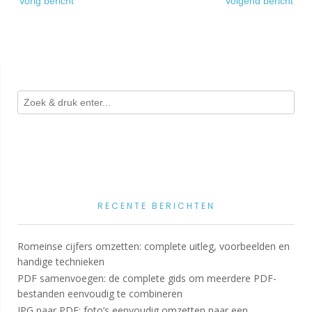
Vorig bericht
Volgend bericht
navigatie
RECENTE BERICHTEN
Romeinse cijfers omzetten: complete uitleg, voorbeelden en
handige technieken
PDF samenvoegen: de complete gids om meerdere PDF-
bestanden eenvoudig te combineren
JPG naar PDF: foto’s eenvoudig omzetten naar een