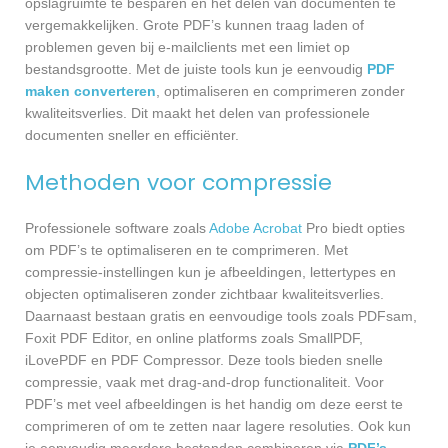
opslagruimte te besparen en het delen van documenten te
vergemakkelijken. Grote PDF’s kunnen traag laden of
problemen geven bij e-mailclients met een limiet op
bestandsgrootte. Met de juiste tools kun je eenvoudig
PDF
maken converteren
, optimaliseren en comprimeren zonder
kwaliteitsverlies. Dit maakt het delen van professionele
documenten sneller en efficiënter.
Methoden voor compressie
Professionele software zoals
Adobe Acrobat
Pro biedt opties
om PDF’s te optimaliseren en te comprimeren. Met
compressie-instellingen kun je afbeeldingen, lettertypes en
objecten optimaliseren zonder zichtbaar kwaliteitsverlies.
Daarnaast bestaan gratis en eenvoudige tools zoals PDFsam,
Foxit PDF Editor, en online platforms zoals SmallPDF,
iLovePDF en PDF Compressor. Deze tools bieden snelle
compressie, vaak met drag-and-drop functionaliteit. Voor
PDF’s met veel afbeeldingen is het handig om deze eerst te
comprimeren of om te zetten naar lagere resoluties. Ook kun
je eenvoudig meerdere bestanden combineren via
PDF’s