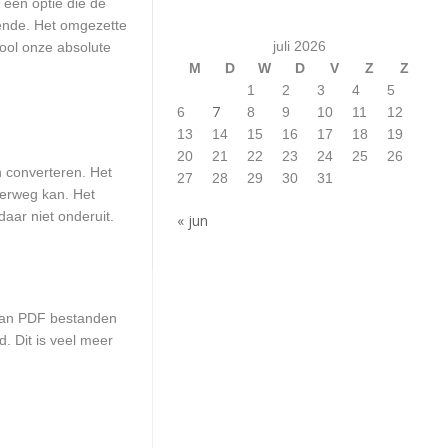
 een optie die de
oende. Het omgezette
juli 2026
ool onze absolute
M
D
W
D
V
Z
Z
1
2
3
4
5
7
6
8
9
10
11
12
13
14
15
16
17
18
19
20
21
22
23
24
25
26
 converteren. Het
27
28
29
30
31
erweg kan. Het
aar niet onderuit.
« jun
 van PDF bestanden
. Dit is veel meer