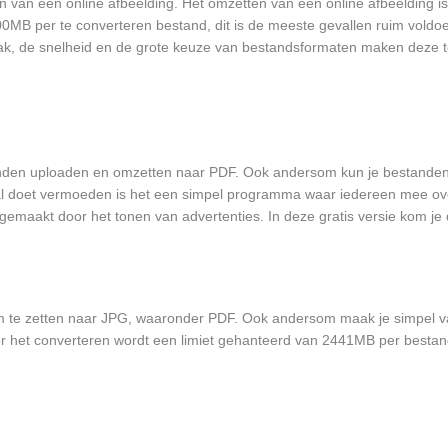
n van een online afbeelding. Het omzetten van een online afbeelding is
200MB per te converteren bestand, dit is de meeste gevallen ruim vold
ak, de snelheid en de grote keuze van bestandsformaten maken deze t
tanden uploaden en omzetten naar PDF. Ook andersom kun je bestanden
al doet vermoeden is het een simpel programma waar iedereen mee ov
gemaakt door het tonen van advertenties. In deze gratis versie kom je d
om te zetten naar JPG, waaronder PDF. Ook andersom maak je simpel
or het converteren wordt een limiet gehanteerd van 2441MB per bestand