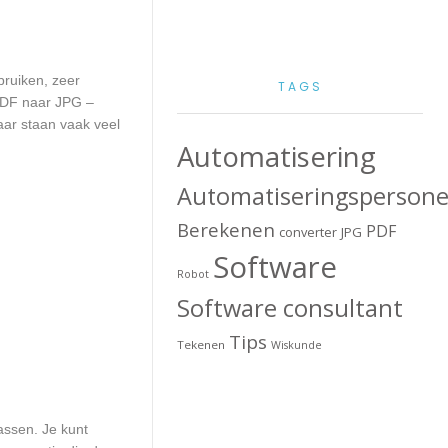
ruiken, zeer
TAGS
 PDF naar JPG –
aar staan vaak veel
Automatisering
Automatiseringspersone
Berekenen
PDF
converter
JPG
Software
Robot
Software consultant
Tips
Tekenen
Wiskunde
assen. Je kunt