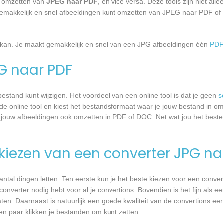
et omzetten van
JPEG naar PDF
, en vice versa. Deze tools zijn niet all
en gemakkelijk en snel afbeeldingen kunt omzetten van JPEG naar PDF of
kan. Je maakt gemakkelijk en snel van een JPG afbeeldingen één
PDF
PG naar PDF
estand kunt wijzigen. Het voordeel van een online tool is dat je geen
s
e online tool en kiest het bestandsformaat waar je jouw bestand in om 
 jouw afbeeldingen ook omzetten in PDF of DOC. Net wat jou het beste
 kiezen van een converter JPG n
antal dingen letten. Ten eerste kun je het beste kiezen voor een conver
nverter nodig hebt voor al je convertions. Bovendien is het fijn als een
ten. Daarnaast is natuurlijk een goede kwaliteit van de convertions ee
een paar klikken je bestanden om kunt zetten.