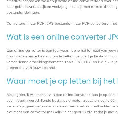
dit artikel bespreken we de vijf beste online convertertools voor h
zeer gebruiksvriendelijk en veelzijdig, zodat je met enkele klikk
bestandsindelingen.
Converteren naar PDF! JPG bestanden naar PDF converteren het 
Wat is een online converter J
Een online converter is een tool waarmee je het formaat van jouw b
downloaden om je bestand om te zetten. Je voert je bestand in op d
verschillende afbeeldingsformaten zoals JPG, PNG en BMP, kun je
toepassing van jouw bestand.
Waar moet je op letten bij het
Als je gebruik wilt maken van een online converter, kun je op een a
veel mogelijk verschillende bestandsformaten zodat je slechts één co
werkt en je geen gegevens zoals een e-mailadres hoeft achter te la
slot moet een convertor makkelijk in het gebruik zijn zodat je met 