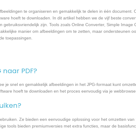
fbeeldingen te organiseren en gemakkelijk te delen in één document. O
tware hoeft te downloaden. In dit artikel hebben we de vijf beste conver
 gebruiksvriendelijk zijn. Tools zoals Online Converter, Simple Image 
makkelijke manier om afbeeldingen om te zetten, maar ondersteunen oo
nde toepassingen.
G naar PDF?
e je snel en gemakkelijk afbeeldingen in het JPG-formaat kunt omzet
software hoeft te downloaden en het proces eenvoudig via je webbrowser
ruiken?
e gebruiken. Ze bieden een eenvoudige oplossing voor het omzetten va
ige tools bieden premiumversies met extra functies, maar de basisfuncti