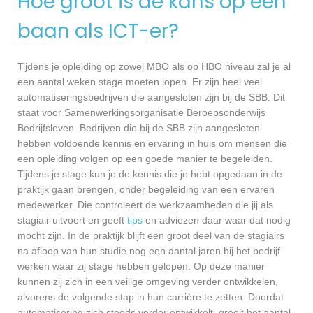
Hoe groot is de kans op een
baan als ICT-er?
Tijdens je opleiding op zowel MBO als op HBO niveau zal je al
een aantal weken stage moeten lopen. Er zijn heel veel
automatiseringsbedrijven die aangesloten zijn bij de SBB. Dit
staat voor Samenwerkingsorganisatie Beroepsonderwijs
Bedrijfsleven. Bedrijven die bij de SBB zijn aangesloten
hebben voldoende kennis en ervaring in huis om mensen die
een opleiding volgen op een goede manier te begeleiden.
Tijdens je stage kun je de kennis die je hebt opgedaan in de
praktijk gaan brengen, onder begeleiding van een ervaren
medewerker. Die controleert de werkzaamheden die jij als
stagiair uitvoert en geeft
tips
en adviezen daar waar dat nodig
mocht zijn. In de praktijk blijft een groot deel van de stagiairs
na afloop van hun studie nog een aantal jaren bij het bedrijf
werken waar zij stage hebben gelopen. Op deze manier
kunnen zij zich in een veilige omgeving verder ontwikkelen,
alvorens de volgende stap in hun carrière te zetten. Doordat
automatisering zich steeds verder ontwikkelt, groeit het aantal