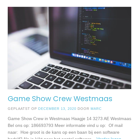
Game Show Crew Westmaas
GEPLAATST OP
DECEMBER 13, 2020
DOOR
MARC
Game Show Crew in Westmaas Haagje 14 3273 AE Westmaas
Bel ons op: 186693793 Meer informatie vind u op: Of mail
naar: Hoe groot is de kans op een baan bij een software