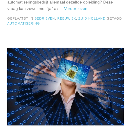
automatiseringsbedrijf allemaal dezelfde opleiding? Deze
vraag kan zowel met “ja” als
... Verder lezen
GEPLAATST IN
BEDRIJVEN
,
REEUWIJK
,
ZUID HOLLAND
GETAGD
AUTOMATISERING