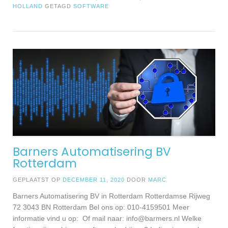
HOLLAND
GETAGD
SOFTWARE
Barners Automatisering BV
Rotterdam
GEPLAATST OP
DECEMBER 11, 2020
DOOR
MARC
Barners Automatisering BV in Rotterdam Rotterdamse Rijweg
72 3043 BN Rotterdam Bel ons op: 010-4159501 Meer
informatie vind u op: Of mail naar:
info@barmers.nl
Welke