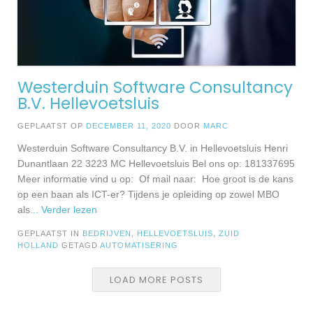
Westerduin Software Consultancy
B.V. Hellevoetsluis
GEPLAATST OP
DECEMBER 11, 2020
DOOR
MARC
Westerduin Software Consultancy B.V. in Hellevoetsluis Henri
Dunantlaan 22 3223 MC Hellevoetsluis Bel ons op: 181337695
Meer informatie vind u op: Of mail naar: Hoe groot is de kans
op een baan als ICT-er? Tijdens je opleiding op zowel MBO
als
... Verder lezen
GEPLAATST IN
BEDRIJVEN
,
HELLEVOETSLUIS
,
ZUID
HOLLAND
GETAGD
AUTOMATISERING
LOAD MORE POSTS