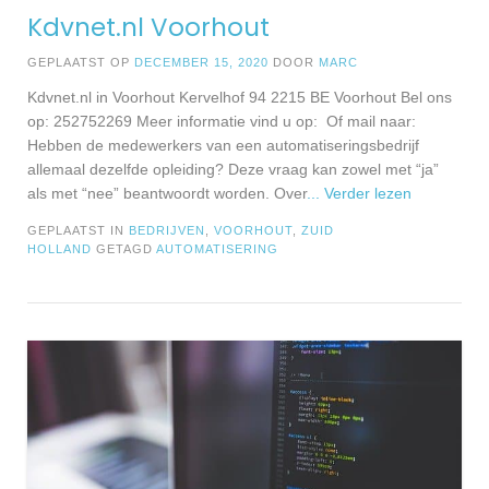
Kdvnet.nl Voorhout
GEPLAATST OP
DECEMBER 15, 2020
DOOR
MARC
Kdvnet.nl in Voorhout Kervelhof 94 2215 BE Voorhout Bel ons
op: 252752269 Meer informatie vind u op: Of mail naar:
Hebben de medewerkers van een automatiseringsbedrijf
allemaal dezelfde opleiding? Deze vraag kan zowel met “ja”
als met “nee” beantwoordt worden. Over
... Verder lezen
GEPLAATST IN
BEDRIJVEN
,
VOORHOUT
,
ZUID
HOLLAND
GETAGD
AUTOMATISERING