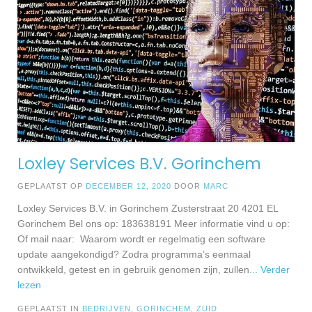
Loxley Services B.V. Gorinchem
GEPLAATST OP
DECEMBER 12, 2020
DOOR
MARC
Loxley Services B.V. in Gorinchem Zusterstraat 20 4201 EL
Gorinchem Bel ons op: 183638191 Meer informatie vind u op:
Of mail naar: Waarom wordt er regelmatig een software
update aangekondigd? Zodra programma’s eenmaal
ontwikkeld, getest en in gebruik genomen zijn, zullen
... Verder
lezen
GEPLAATST IN
BEDRIJVEN
,
GORINCHEM
,
ZUID