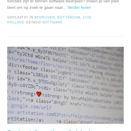
functies zijn er binnen software bedrijven? Indien je van plan
bent om op zoek te gaan naar
... Verder lezen
GEPLAATST IN
BEDRIJVEN
,
ROTTERDAM
,
ZUID
HOLLAND
GETAGD
SOFTWARE