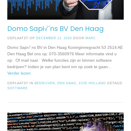
Domo Sapi√´ns BV Den Haag
GEPLAATST OP
DECEMBER 12, 2020
DOOR
MARC
Domo Sapi√´ns BV in Den Haag Koninginnegracht 53 2514 AE
Den Haag Bel ons op: 070-3560976 Meer informatie vind u
op: Of mail naar: Welke functies zijn er binnen software
bedrijven? Indien je van plan bent om op zoek te gaan
...
Verder lezen
GEPLAATST IN
BEDRIJVEN
,
DEN HAAG
,
ZUID HOLLAND
GETAGD
SOFTWARE