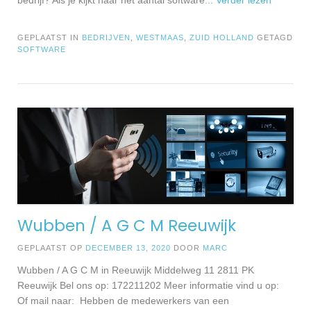
bedrijf? Als je kijkt naar het aantal software
... Verder lezen
GEPLAATST IN
BEDRIJVEN
,
WESTMAAS
,
ZUID HOLLAND
GETAGD
SOFTWARE
Wubben / A G C M Reeuwijk
GEPLAATST OP
DECEMBER 13, 2020
DOOR
MARC
Wubben / A G C M in Reeuwijk Middelweg 11 2811 PK
Reeuwijk Bel ons op: 172211202 Meer informatie vind u op:
Of mail naar: Hebben de medewerkers van een