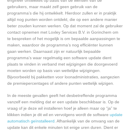
engineer ontwikkelt op basis van de wensen van de
gebruikers, maar maakt zelf geen gebruik van de
programma’s die hij ontwikkelt. Hierdoor zullen er in praktijk
altijd nog punten worden ontdekt, die op een andere manier
beter zouden kunnen werken. Op dat moment zal de gebruiker
contact opnemen met Loxley Services B.V. in Gorinchem om
te bespreken of het mogelijk is om bepaalde aanpassingen te
maken, waardoor de programma’s nog efficiënter kunnen
gaan werken. Daarnaast zijn er natuurlijk bepaalde
programma’s waar regelmatig een software update dient
plaats te vinden in verband met wijzigingen die doorgevoerd
moeten worden op basis van wettelijke wijzigingen.
Bijvoorbeeld bij pakketten voor loonadministraties, aangezien
de premiepercentages of andere punten wettelijk wijzigen.
In de meeste gevallen geeft het desbetreffende programma
vanzelf een melding dat er een update beschikbaar is. Op de
vraag of je deze wil installeren hoef je alleen maar op “ja” te
klikken indien je dit wil en vervolgens wordt de software
update
automatisch geïnstalleerd
. Afhankelijk van de omvang van de
update kan dit enkele minuten tot enige uren duren. Dient er