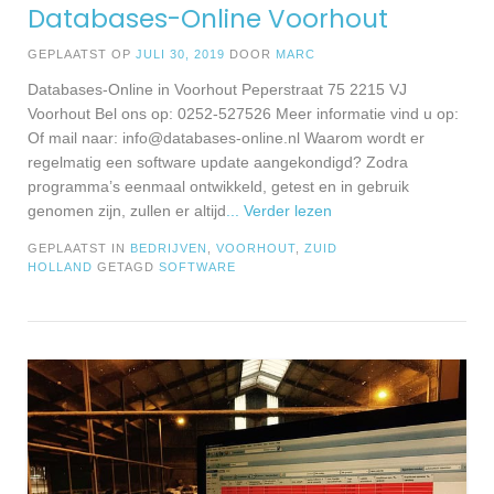
Databases-Online Voorhout
GEPLAATST OP
JULI 30, 2019
DOOR
MARC
Databases-Online in Voorhout Peperstraat 75 2215 VJ
Voorhout Bel ons op: 0252-527526 Meer informatie vind u op:
Of mail naar:
info@databases-online.nl
Waarom wordt er
regelmatig een software update aangekondigd? Zodra
programma’s eenmaal ontwikkeld, getest en in gebruik
genomen zijn, zullen er altijd
... Verder lezen
GEPLAATST IN
BEDRIJVEN
,
VOORHOUT
,
ZUID
HOLLAND
GETAGD
SOFTWARE