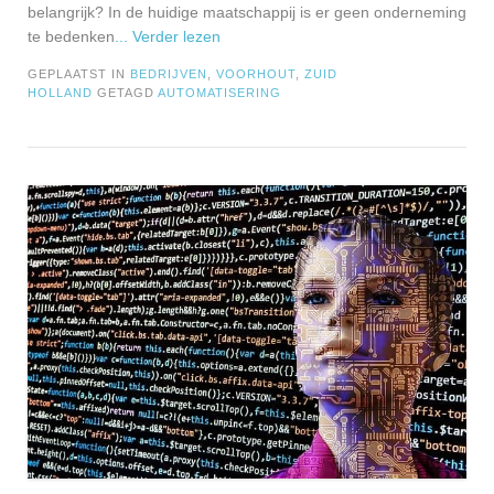
belangrijk? In de huidige maatschappij is er geen onderneming
te bedenken
... Verder lezen
GEPLAATST IN
BEDRIJVEN
,
VOORHOUT
,
ZUID
HOLLAND
GETAGD
AUTOMATISERING