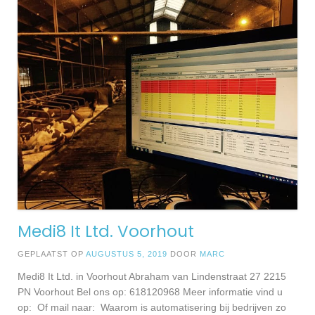
Medi8 It Ltd. Voorhout
GEPLAATST OP
AUGUSTUS 5, 2019
DOOR
MARC
Medi8 It Ltd. in Voorhout Abraham van Lindenstraat 27 2215
PN Voorhout Bel ons op: 618120968 Meer informatie vind u
op: Of mail naar: Waarom is automatisering bij bedrijven zo