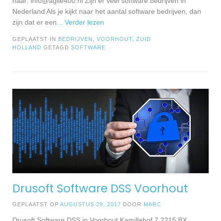
naar:
info@agile400.nl
Zijn er veel software bedrijven in
Nederland Als je kijkt naar het aantal software bedrijven, dan
zijn dat er een
... Verder lezen
GEPLAATST IN
BEDRIJVEN
,
VOORHOUT
,
ZUID
HOLLAND
GETAGD
SOFTWARE
Drusoft Software DSS Voorhout
GEPLAATST OP
AUGUSTUS 29, 2017
DOOR
MARC
Drusoft Software DSS in Voorhout Kamillehof 7 2215 BX