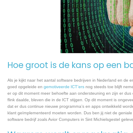
Hoe groot is de kans op een ba
Als je kijkt naar het aantal software bedrijven in Nederland en de
goed opgeleide en
gemotiveerde ICT’ers
nog steeds toe blijft nem
er op dit moment meer behoefte aan ondersteuning en zijn er dus 
flink daalde, bleven die in de ICT stijgen. Op dit moment is ongev
dat er dus continue nieuwe programma’s en apps ontwikkeld worde
klant geïmplementeerd moeten worden. Dus ben jij niet de geniale
software bedrijf zoals Avior Computers in Sint Michielsgestel gelev