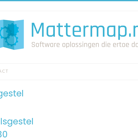
ACT
gestel
lsgestel
30