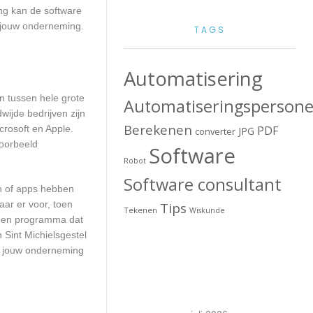
ng kan de software
r jouw onderneming.
TAGS
Automatisering
en tussen hele grote
Automatiseringspersone
wijde bedrijven zijn
Berekenen
crosoft en Apple.
PDF
JPG
converter
voorbeeld
Software
Robot
Software consultant
en of apps hebben
aar er voor, toen
Tips
Tekenen
Wiskunde
n een programma dat
 Sint Michielsgestel
or jouw onderneming