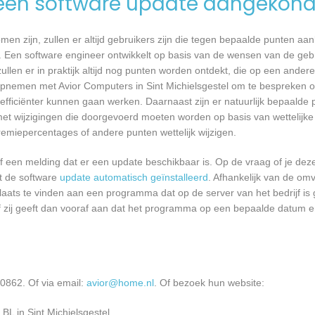
een software update aangekond
n zijn, zullen er altijd gebruikers zijn die tegen bepaalde punten aan
 Een software engineer ontwikkelt op basis van de wensen van de geb
ullen er in praktijk altijd nog punten worden ontdekt, die op een ander
nemen met Avior Computers in Sint Michielsgestel om te bespreken of
ficiënter kunnen gaan werken. Daarnaast zijn er natuurlijk bepaalde
met wijzigingen die doorgevoerd moeten worden op basis van wettelijke 
remiepercentages of andere punten wettelijk wijzigen.
een melding dat er een update beschikbaar is. Op de vraag of je deze 
dt de software
update automatisch geïnstalleerd
. Afhankelijk van de o
laats te vinden aan een programma dat op de server van het bedrijf is 
 zij geeft dan vooraf aan dat het programma op een bepaalde datum en 
0862. Of via email:
avior@home.nl
. Of bezoek hun website:
L in Sint Michielsgestel.