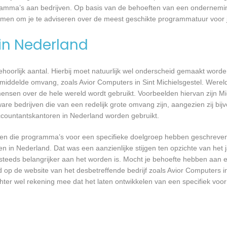
ogramma’s aan bedrijven. Op basis van de behoeften van een ondernemi
gskomen om je te adviseren over de meest geschikte programmatuur voo
 in Nederland
 behoorlijk aantal. Hierbij moet natuurlijk wel onderscheid gemaakt word
middelde omvang, zoals Avior Computers in Sint Michielsgestel. Wereld
nsen over de hele wereld wordt gebruikt. Voorbeelden hiervan zijn Mi
are bedrijven die van een redelijk grote omvang zijn, aangezien zij bij
ccountantskantoren in Nederland worden gebruikt.
rijven die programma’s voor een specifieke doelgroep hebben geschrev
n in Nederland. Dat was een aanzienlijke stijgen ten opzichte van het j
T steeds belangrijker aan het worden is. Mocht je behoefte hebben aa
d op de website van het desbetreffende bedrijf zoals Avior Computers in
chter wel rekening mee dat het laten ontwikkelen van een specifiek vo