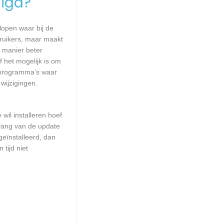
igd?
lopen waar bij de
ruikers, maar maakt
e manier beter
 het mogelijk is om
 programma’s waar
wijzigingen.
wil installeren hoef
mvang van de update
geïnstalleerd, dan
tijd niet