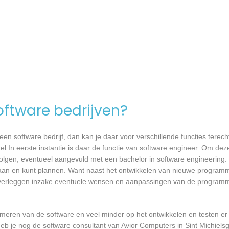
software bedrijven?
n software bedrijf, dan kan je daar voor verschillende functies terecht
l In eerste instantie is daar de functie van software engineer. Om deze
 volgen, eventueel aangevuld met een bachelor in software engineering.
t gaan en kunt plannen. Want naast het ontwikkelen van nieuwe programm
 overleggen inzake eventuele wensen en aanpassingen van de programm
mmeren van de software en veel minder op het ontwikkelen en testen er
eb je nog de software consultant van Avior Computers in Sint Michielsg