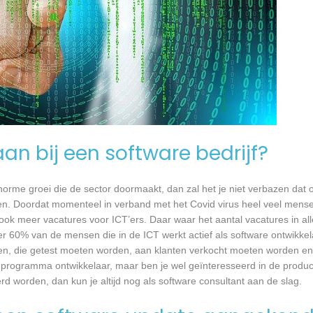
an bij een software bedrijf?
 enorme groei die de sector doormaakt, dan zal het je niet verbazen dat
en. Doordat momenteel in verband met het Covid virus heel veel mense
ook meer vacatures voor ICT’ers. Daar waar het aantal vacatures in a
eer 60% van de mensen die in de ICT werkt actief als software ontwikkel
n, die getest moeten worden, aan klanten verkocht moeten worden en t
 programma ontwikkelaar, maar ben je wel geïnteresseerd in de produc
erd worden, dan kun je altijd nog als software consultant aan de slag.