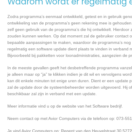
Waarom wordt er regelmatig 
Zodra programma’s eenmaal ontwikkeld, getest en in gebruik genome
ontwikkeling van de programma’s geen rekening mee is gehouden.
zelf geen gebruik van de programma’s die hij ontwikkelt. Hierdoor z
zouden kunnen werken. Op dat moment zal de gebruiker contact op
bepaalde aanpassingen te maken, waardoor de programma’s nog ef
regelmatig een software update dient plaats te vinden in verband 
Bijvoorbeeld bij pakketten voor loonadministraties, aangezien de p
In de meeste gevallen geeft het desbetreffende programma vanzelf 
je alleen maar op “ja” te klikken indien je dit wil en vervolgens wor
kan dit enkele minuten tot enige uren duren. Dient er een update p
zal de update door de systeembeheerder worden uitgevoerd. Hij of
beschikbaar zal zijn in verband met een update.
Meer informatie vind u op de website van het Software bedrijf.
Neem contact op met Avior Computers via de telefoon op: 073-551
Je vind Avior Computers op: Regent van den Heuvelstraat 30 5272 B