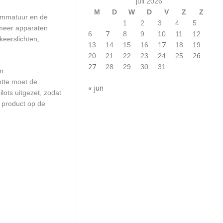
juli 2026
M
D
W
D
V
Z
Z
rammatuur en de
1
2
3
4
5
 meer apparaten
7
6
8
9
10
11
12
keerslichten,
17
13
14
15
16
18
19
26
20
21
22
23
24
25
27
28
29
30
31
en
otte moet de
« jun
ots uitgezet, zodat
 product op de