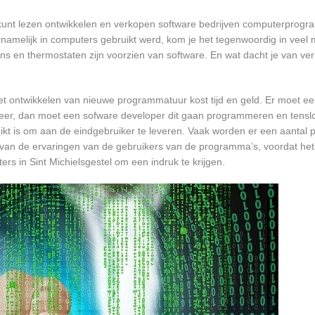
l kunt lezen ontwikkelen en verkopen software bedrijven computerprog
namelijk in computers gebruikt werd, kom je het tegenwoordig in veel
oons en thermostaten zijn voorzien van software. En wat dacht je van ver
et ontwikkelen van nieuwe programmatuur kost tijd en geld. Er moet e
er, dan moet een sofware developer dit gaan programmeren en tensl
 is om aan de eindgebruiker te leveren. Vaak worden er een aantal pil
an de ervaringen van de gebruikers van de programma’s, voordat het
rs in Sint Michielsgestel om een indruk te krijgen.