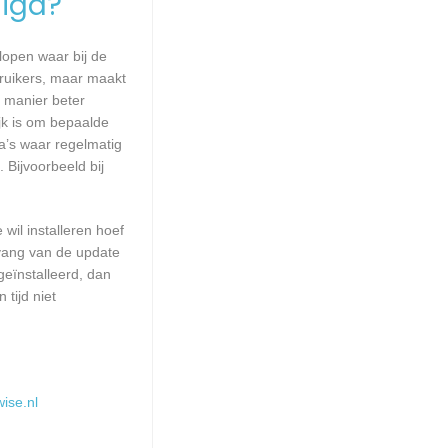
igd?
lopen waar bij de
ruikers, maar maakt
e manier beter
k is om bepaalde
a’s waar regelmatig
 Bijvoorbeeld bij
wil installeren hoef
mvang van de update
geïnstalleerd, dan
tijd niet
ise.nl