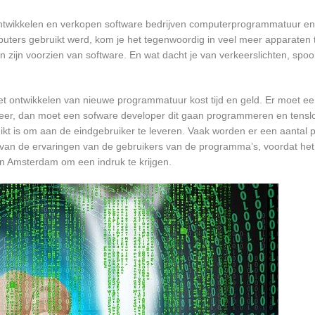
ntwikkelen en verkopen software bedrijven computerprogrammatuur en 
ters gebruikt werd, kom je het tegenwoordig in veel meer apparaten t
ten zijn voorzien van software. En wat dacht je van verkeerslichten, s
et ontwikkelen van nieuwe programmatuur kost tijd en geld. Er moet e
er, dan moet een sofware developer dit gaan programmeren en tensl
 is om aan de eindgebruiker te leveren. Vaak worden er een aantal pil
an de ervaringen van de gebruikers van de programma’s, voordat het
in Amsterdam om een indruk te krijgen.