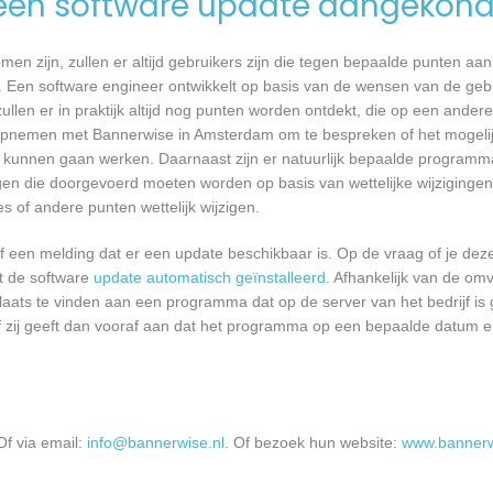
een software update aangekond
n zijn, zullen er altijd gebruikers zijn die tegen bepaalde punten aan
 Een software engineer ontwikkelt op basis van de wensen van de geb
ullen er in praktijk altijd nog punten worden ontdekt, die op een ander
opnemen met Bannerwise in Amsterdam om te bespreken of het mogelij
kunnen gaan werken. Daarnaast zijn er natuurlijk bepaalde programm
gen die doorgevoerd moeten worden op basis van wettelijke wijzigingen.
 of andere punten wettelijk wijzigen.
een melding dat er een update beschikbaar is. Op de vraag of je deze 
dt de software
update automatisch geïnstalleerd
. Afhankelijk van de o
laats te vinden aan een programma dat op de server van het bedrijf is 
 zij geeft dan vooraf aan dat het programma op een bepaalde datum en 
f via email:
info@bannerwise.nl
. Of bezoek hun website:
www.bannerw