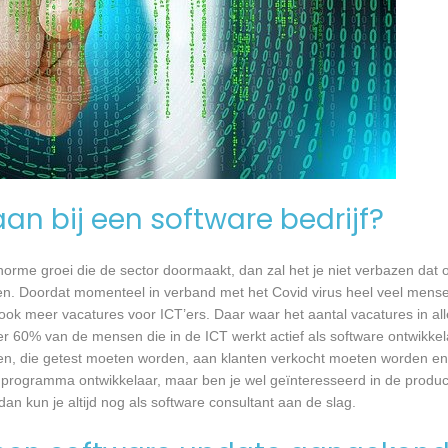
an bij een software bedrijf?
 enorme groei die de sector doormaakt, dan zal het je niet verbazen dat
en. Doordat momenteel in verband met het Covid virus heel veel mense
ook meer vacatures voor ICT’ers. Daar waar het aantal vacatures in a
eer 60% van de mensen die in de ICT werkt actief als software ontwikkel
n, die getest moeten worden, aan klanten verkocht moeten worden en t
 programma ontwikkelaar, maar ben je wel geïnteresseerd in de produc
n kun je altijd nog als software consultant aan de slag.