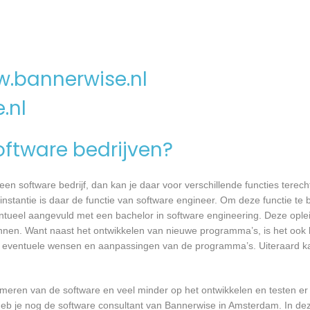
.bannerwise.nl
.nl
software bedrijven?
n software bedrijf, dan kan je daar voor verschillende functies terecht
stantie is daar de functie van software engineer. Om deze functie te b
entueel aangevuld met een bachelor in software engineering. Deze oplei
annen. Want naast het ontwikkelen van nieuwe programma’s, is het ook b
 eventuele wensen en aanpassingen van de programma’s. Uiteraard kan
mmeren van de software en veel minder op het ontwikkelen en testen er
heb je nog de software consultant van Bannerwise in Amsterdam. In dez