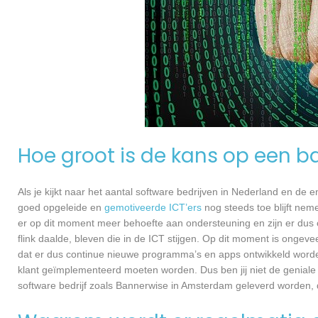
Hoe groot is de kans op een ba
Als je kijkt naar het aantal software bedrijven in Nederland en de
goed opgeleide en
gemotiveerde ICT’ers
nog steeds toe blijft nem
er op dit moment meer behoefte aan ondersteuning en zijn er dus 
flink daalde, bleven die in de ICT stijgen. Op dit moment is ongev
dat er dus continue nieuwe programma’s en apps ontwikkeld worde
klant geïmplementeerd moeten worden. Dus ben jij niet de geniale
software bedrijf zoals Bannerwise in Amsterdam geleverd worden, da