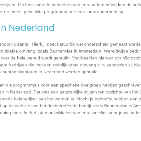
bedrijven. Op basis van de behoeften van een onderneming kan de soft
ver de meest geschikte programmatuur voor jouw onderneming.
 in Nederland
 behoorlijk aantal. Hierbij moet natuurlijk wel onderscheid gemaakt word
gemiddelde omvang, zoals Bannerwise in Amsterdam. Wereldwijde bedrijv
er de hele wereld wordt gebruikt. Voorbeelden hiervan zijn Microsoft
are bedrijven die van een redelijk grote omvang zijn, aangezien zij bij
ccountantskantoren in Nederland worden gebruikt.
rijven die programma’s voor een specifieke doelgroep hebben geschrev
n in Nederland. Dat was een aanzienlijke stijgen ten opzichte van het j
T steeds belangrijker aan het worden is. Mocht je behoefte hebben aa
rd op de website van het desbetreffende bedrijf zoals Bannerwise in Am
kening mee dat het laten ontwikkelen van een specifiek voor jouw onde