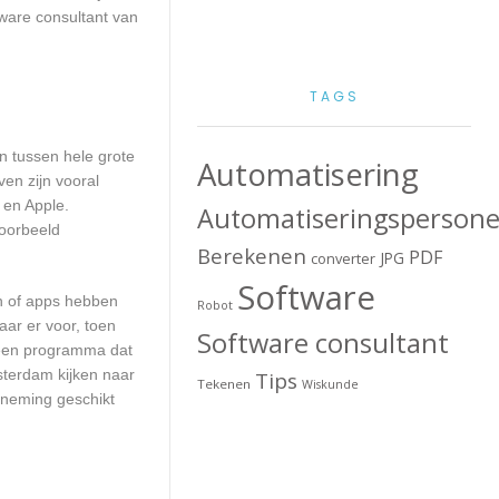
ware consultant van
TAGS
en tussen hele grote
Automatisering
en zijn vooral
 en Apple.
Automatiseringspersone
voorbeeld
Berekenen
PDF
JPG
converter
Software
en of apps hebben
Robot
aar er voor, toen
Software consultant
n een programma dat
sterdam kijken naar
Tips
Tekenen
Wiskunde
rneming geschikt