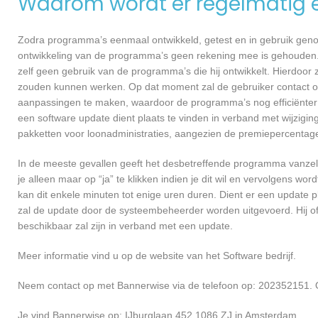
Waarom wordt er regelmatig 
Zodra programma’s eenmaal ontwikkeld, getest en in gebruik genome
ontwikkeling van de programma’s geen rekening mee is gehouden.
zelf geen gebruik van de programma’s die hij ontwikkelt. Hierdoor z
zouden kunnen werken. Op dat moment zal de gebruiker contact 
aanpassingen te maken, waardoor de programma’s nog efficiënter 
een software update dient plaats te vinden in verband met wijzigin
pakketten voor loonadministraties, aangezien de premiepercentages
In de meeste gevallen geeft het desbetreffende programma vanzelf 
je alleen maar op “ja” te klikken indien je dit wil en vervolgens wor
kan dit enkele minuten tot enige uren duren. Dient er een update p
zal de update door de systeembeheerder worden uitgevoerd. Hij of
beschikbaar zal zijn in verband met een update.
Meer informatie vind u op de website van het Software bedrijf.
Neem contact op met Bannerwise via de telefoon op: 202352151. O
Je vind Bannerwise op: IJburglaan 452 1086 ZJ in Amsterdam.