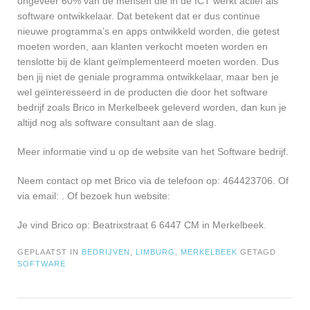
ongeveer 60% van de mensen die in de ICT werkt actief als
software ontwikkelaar. Dat betekent dat er dus continue
nieuwe programma’s en apps ontwikkeld worden, die getest
moeten worden, aan klanten verkocht moeten worden en
tenslotte bij de klant geïmplementeerd moeten worden. Dus
ben jij niet de geniale programma ontwikkelaar, maar ben je
wel geïnteresseerd in de producten die door het software
bedrijf zoals Brico in Merkelbeek geleverd worden, dan kun je
altijd nog als software consultant aan de slag.
Meer informatie vind u op de website van het Software bedrijf.
Neem contact op met Brico via de telefoon op: 464423706. Of
via email:
. Of bezoek hun website:
Je vind Brico op: Beatrixstraat 6 6447 CM in Merkelbeek.
GEPLAATST IN
BEDRIJVEN
,
LIMBURG
,
MERKELBEEK
GETAGD
SOFTWARE