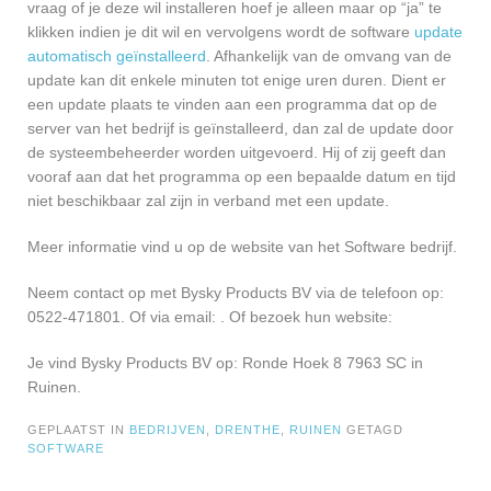
vraag of je deze wil installeren hoef je alleen maar op “ja” te
klikken indien je dit wil en vervolgens wordt de software
update
automatisch geïnstalleerd
. Afhankelijk van de omvang van de
update kan dit enkele minuten tot enige uren duren. Dient er
een update plaats te vinden aan een programma dat op de
server van het bedrijf is geïnstalleerd, dan zal de update door
de systeembeheerder worden uitgevoerd. Hij of zij geeft dan
vooraf aan dat het programma op een bepaalde datum en tijd
niet beschikbaar zal zijn in verband met een update.
Meer informatie vind u op de website van het Software bedrijf.
Neem contact op met Bysky Products BV via de telefoon op:
0522-471801. Of via email:
. Of bezoek hun website:
Je vind Bysky Products BV op: Ronde Hoek 8 7963 SC in
Ruinen.
GEPLAATST IN
BEDRIJVEN
,
DRENTHE
,
RUINEN
GETAGD
SOFTWARE