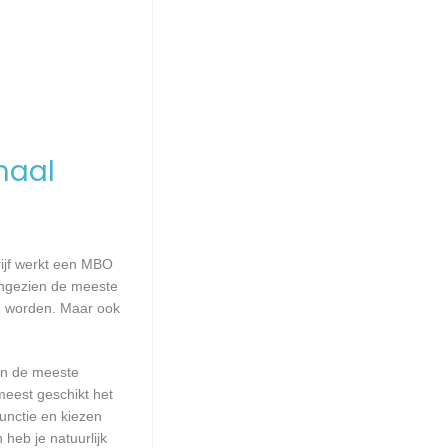
maal
rijf werkt een MBO
Aangezien de meeste
e worden. Maar ook
aan de meeste
meest geschikt het
unctie en kiezen
heb je natuurlijk