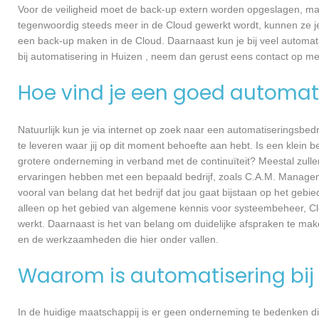
Voor de veiligheid moet de back-up extern worden opgeslagen, ma
tegenwoordig steeds meer in de Cloud gewerkt wordt, kunnen ze je 
een back-up maken in de Cloud. Daarnaast kun je bij veel automati
bij automatisering in Huizen , neem dan gerust eens contact op
Hoe vind je een goed automati
Natuurlijk kun je via internet op zoek naar een automatiseringsbedri
te leveren waar jij op dit moment behoefte aan hebt. Is een klein bed
grotere onderneming in verband met de continuïteit? Meestal zullen
ervaringen hebben met een bepaald bedrijf, zoals C.A.M. Manage
vooral van belang dat het bedrijf dat jou gaat bijstaan op het gebi
alleen op het gebied van algemene kennis voor systeembeheer, Cl
werkt. Daarnaast is het van belang om duidelijke afspraken te ma
en de werkzaamheden die hier onder vallen.
Waarom is automatisering bij 
In de huidige maatschappij is er geen onderneming te bedenken di