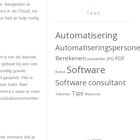
n. Aangezien er
en in de Cloud, tot
TAGS
us heb je hulp nodig
Automatisering
Automatiseringspersone
Berekenen
kt is om de dienste
PDF
JPG
converter
 gebaat bij een iets
Software
evallig goede
Robot
 gesprek. Het is
Software consultant
aan hebt. Niet
ramma’s waar je mee
Tips
Tekenen
Wiskunde
erhoudsabonnementen
het moment dat je