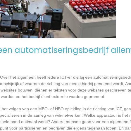
en automatiseringsbedrijf alle
Over het algemeen heeft iedere ICT-er die bij een automatiseringsbed
waarschijnlijk af waarom de richting van media hierbij genoemd wordt. 
 websites bouwen, dienen er teksten voor deze websites geschreven t
e worden en het bedrijf dient extern te worden gepromoot.
a het volgen van een MBO- of HBO opleiding in de richting van ICT, g
pecialiseren in de aanleg van wifi-netwerken. Welke apparatuur is het 
et gehele pand optimaal werkt? Andere mensen gaan voor een algemene f
unt voor particulieren en bedrijven die ergens tegenaan lopen. En dan 