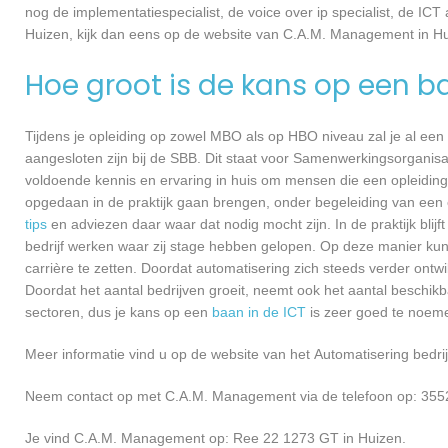
nog de implementatiespecialist, de voice over ip specialist, de ICT
Huizen, kijk dan eens op de website van C.A.M. Management in Hu
Hoe groot is de kans op een b
Tijdens je opleiding op zowel MBO als op HBO niveau zal je al een
aangesloten zijn bij de SBB. Dit staat voor Samenwerkingsorganisa
voldoende kennis en ervaring in huis om mensen die een opleiding 
opgedaan in de praktijk gaan brengen, onder begeleiding van een e
tips
en adviezen daar waar dat nodig mocht zijn. In de praktijk blijf
bedrijf werken waar zij stage hebben gelopen. Op deze manier kunn
carrière te zetten. Doordat automatisering zich steeds verder ontw
Doordat het aantal bedrijven groeit, neemt ook het aantal beschik
sectoren, dus je kans op een
baan in de ICT
is zeer goed te noem
Meer informatie vind u op de website van het Automatisering bedrij
Neem contact op met C.A.M. Management via de telefoon op: 3552
Je vind C.A.M. Management op: Ree 22 1273 GT in Huizen.