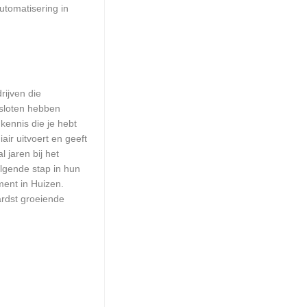
utomatisering in
rijven die
esloten hebben
kennis die je hebt
ir uitvoert en geeft
 jaren bij het
olgende stap in hun
ment in Huizen.
ardst groeiende