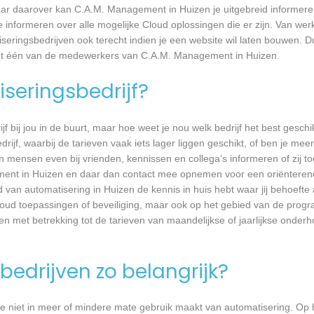
ar daarover kan C.A.M. Management in Huizen je uitgebreid informere
informeren over alle mogelijke Cloud oplossingen die er zijn. Van werk
seringsbedrijven ook terecht indien je een website wil laten bouwen. D
 met één van de medewerkers van C.A.M. Management in Huizen.
seringsbedrijf?
jf bij jou in de buurt, maar hoe weet je nou welk bedrijf het best geschi
rijf, waarbij de tarieven vaak iets lager liggen geschikt, of ben je meer
 mensen even bij vrienden, kennissen en collega’s informeren of zij to
ment in Huizen en daar dan contact mee opnemen voor een oriënterend
ed van automatisering in Huizen de kennis in huis hebt waar jij behoefte 
oud toepassingen of beveiliging, maar ook op het gebied van de prog
ken met betrekking tot de tarieven van maandelijkse of jaarlijkse ond
bedrijven zo belangrijk?
e niet in meer of mindere mate gebruik maakt van automatisering. Op 