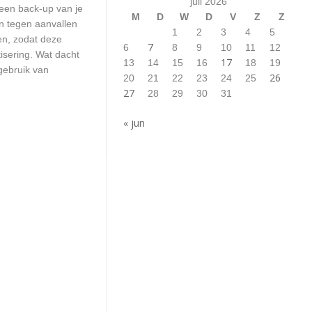
juli 2026
 een back-up van je
M
D
W
D
V
Z
Z
n tegen aanvallen
1
2
3
4
5
en, zodat deze
7
6
8
9
10
11
12
isering. Wat dacht
17
13
14
15
16
18
19
gebruik van
26
20
21
22
23
24
25
27
28
29
30
31
« jun