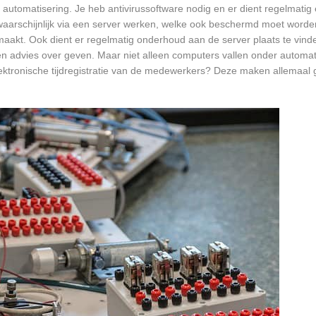
 automatisering. Je heb antivirussoftware nodig en er dient regelmatig
waarschijnlijk via een server werken, welke ook beschermd moet worde
akt. Ook dient er regelmatig onderhoud aan de server plaats te vind
en advies over geven. Maar niet alleen computers vallen onder automat
ektronische tijdregistratie van de medewerkers? Deze maken allemaal 