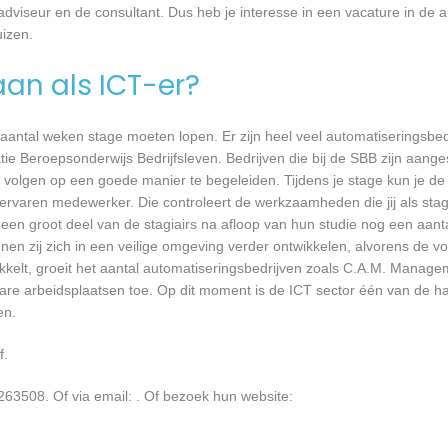
 adviseur en de consultant. Dus heb je interesse in een vacature in de a
izen.
aan als ICT-er?
 aantal weken stage moeten lopen. Er zijn heel veel automatiseringsbed
tie Beroepsonderwijs Bedrijfsleven. Bedrijven die bij de SBB zijn aang
volgen op een goede manier te begeleiden. Tijdens je stage kun je de 
rvaren medewerker. Die controleert de werkzaamheden die jij als stagia
t een groot deel van de stagiairs na afloop van hun studie nog een aantal
en zij zich in een veilige omgeving verder ontwikkelen, alvorens de v
ikkelt, groeit het aantal automatiseringsbedrijven zoals C.A.M. Manage
bare arbeidsplaatsen toe. Op dit moment is de ICT sector één van de h
en.
f.
63508. Of via email:
. Of bezoek hun website: