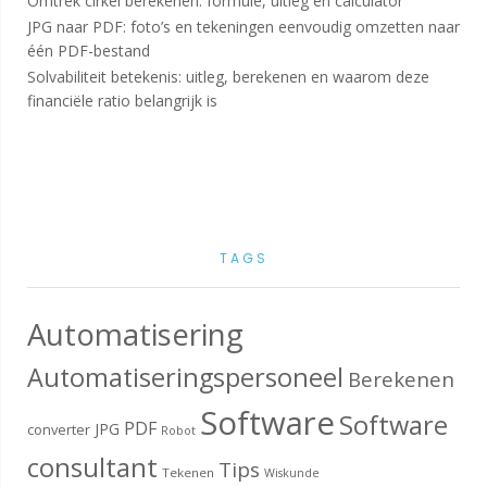
Omtrek cirkel berekenen: formule, uitleg en calculator
JPG naar PDF: foto’s en tekeningen eenvoudig omzetten naar
één PDF-bestand
Solvabiliteit betekenis: uitleg, berekenen en waarom deze
financiële ratio belangrijk is
TAGS
Automatisering
Automatiseringspersoneel
Berekenen
Software
Software
PDF
JPG
converter
Robot
consultant
Tips
Tekenen
Wiskunde