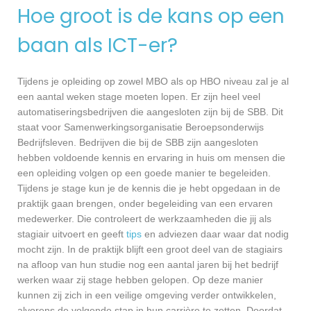
Hoe groot is de kans op een
baan als ICT-er?
Tijdens je opleiding op zowel MBO als op HBO niveau zal je al
een aantal weken stage moeten lopen. Er zijn heel veel
automatiseringsbedrijven die aangesloten zijn bij de SBB. Dit
staat voor Samenwerkingsorganisatie Beroepsonderwijs
Bedrijfsleven. Bedrijven die bij de SBB zijn aangesloten
hebben voldoende kennis en ervaring in huis om mensen die
een opleiding volgen op een goede manier te begeleiden.
Tijdens je stage kun je de kennis die je hebt opgedaan in de
praktijk gaan brengen, onder begeleiding van een ervaren
medewerker. Die controleert de werkzaamheden die jij als
stagiair uitvoert en geeft
tips
en adviezen daar waar dat nodig
mocht zijn. In de praktijk blijft een groot deel van de stagiairs
na afloop van hun studie nog een aantal jaren bij het bedrijf
werken waar zij stage hebben gelopen. Op deze manier
kunnen zij zich in een veilige omgeving verder ontwikkelen,
alvorens de volgende stap in hun carrière te zetten. Doordat