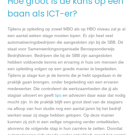
Hoe groot is de kans op een
baan als ICT-er?
Tijdens je opleiding op zowel MBO als op HBO niveau zal je al
een aantal weken stage moeten lopen. Er zijn heel veel
automatiseringsbedrijven die aangesloten zijn bij de SBB. Dit
staat voor Samenwerkingsorganisatie Beroepsonderwijs
Bedrijfsleven. Bedrijven die bij de SBB zijn aangesloten
hebben voldoende kennis en ervaring in huis om mensen die
een opleiding volgen op een goede manier te begeleiden.
Tijdens je stage kun je de kennis die je hebt opgedaan in de
praktijk gaan brengen, onder begeleiding van een ervaren
medewerker. Die controleert de werkzaamheden die jij als
stagiair uitvoert en geeft
tips
en adviezen daar waar dat nodig
mocht zijn. In de praktijk blijft een groot deel van de stagiairs
na afloop van hun studie nog een aantal jaren bij het bedrijf
werken waar zij stage hebben gelopen. Op deze manier
kunnen zij zich in een veilige omgeving verder ontwikkelen,
alvorens de volgende stap in hun carrière te zetten. Doordat
automatisering zich steeds verder ontwikkelt, groeit het aantal