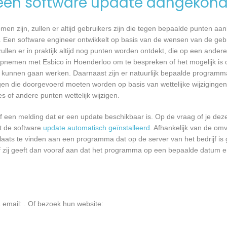
een software update aangekond
n zijn, zullen er altijd gebruikers zijn die tegen bepaalde punten aan
 Een software engineer ontwikkelt op basis van de wensen van de geb
ullen er in praktijk altijd nog punten worden ontdekt, die op een ander
pnemen met Esbico in Hoenderloo om te bespreken of het mogelijk is
kunnen gaan werken. Daarnaast zijn er natuurlijk bepaalde programm
gen die doorgevoerd moeten worden op basis van wettelijke wijzigingen.
 of andere punten wettelijk wijzigen.
een melding dat er een update beschikbaar is. Op de vraag of je deze 
dt de software
update automatisch geïnstalleerd
. Afhankelijk van de o
laats te vinden aan een programma dat op de server van het bedrijf is 
 zij geeft dan vooraf aan dat het programma op een bepaalde datum en 
a email:
. Of bezoek hun website: