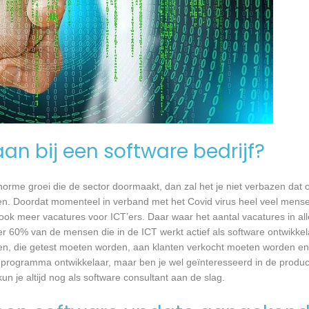
an bij een software bedrijf?
 enorme groei die de sector doormaakt, dan zal het je niet verbazen dat
en. Doordat momenteel in verband met het Covid virus heel veel mense
ook meer vacatures voor ICT’ers. Daar waar het aantal vacatures in a
eer 60% van de mensen die in de ICT werkt actief als software ontwikkel
n, die getest moeten worden, aan klanten verkocht moeten worden en t
 programma ontwikkelaar, maar ben je wel geïnteresseerd in de produc
n je altijd nog als software consultant aan de slag.