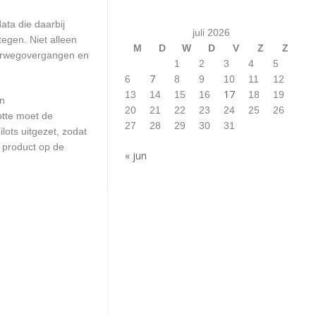
ta die daarbij
juli 2026
egen. Niet alleen
M
D
W
D
V
Z
Z
poorwegovergangen en
1
2
3
4
5
7
6
8
9
10
11
12
17
13
14
15
16
18
19
en
20
21
22
23
24
25
26
otte moet de
27
28
29
30
31
ots uitgezet, zodat
 product op de
« jun