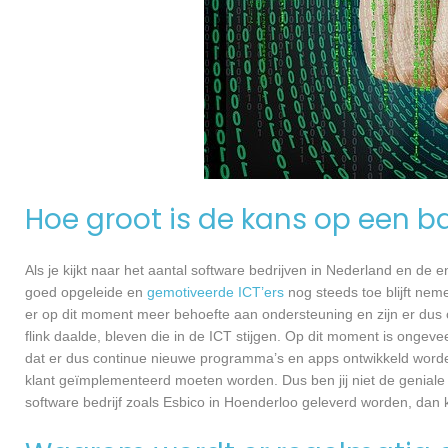
Hoe groot is de kans op een ba
Als je kijkt naar het aantal software bedrijven in Nederland en de
goed opgeleide en
gemotiveerde ICT’ers
nog steeds toe blijft nem
er op dit moment meer behoefte aan ondersteuning en zijn er dus 
flink daalde, bleven die in de ICT stijgen. Op dit moment is ongev
dat er dus continue nieuwe programma’s en apps ontwikkeld worde
klant geïmplementeerd moeten worden. Dus ben jij niet de geniale
software bedrijf zoals Esbico in Hoenderloo geleverd worden, dan ku