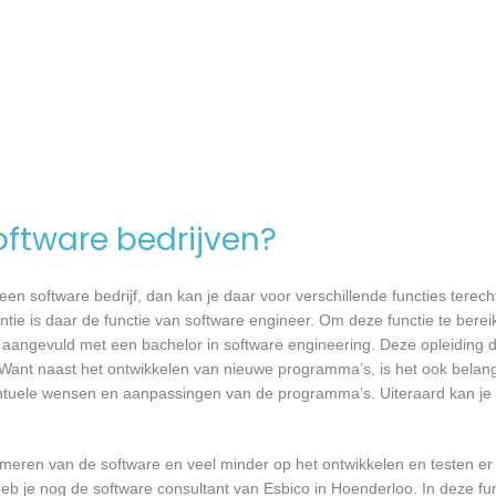
software bedrijven?
n software bedrijf, dan kan je daar voor verschillende functies terecht
ntie is daar de functie van software engineer. Om deze functie te berei
 aangevuld met een bachelor in software engineering. Deze opleiding du
 Want naast het ontwikkelen van nieuwe programma’s, is het ook belangr
tuele wensen en aanpassingen van de programma’s. Uiteraard kan je h
mmeren van de software en veel minder op het ontwikkelen en testen er
eb je nog de software consultant van Esbico in Hoenderloo. In deze fun