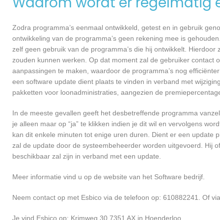
Waarom wordt er regelmatig 
Zodra programma’s eenmaal ontwikkeld, getest en in gebruik genome
ontwikkeling van de programma’s geen rekening mee is gehouden.
zelf geen gebruik van de programma’s die hij ontwikkelt. Hierdoor z
zouden kunnen werken. Op dat moment zal de gebruiker contact o
aanpassingen te maken, waardoor de programma’s nog efficiënter 
een software update dient plaats te vinden in verband met wijzigin
pakketten voor loonadministraties, aangezien de premiepercentages
In de meeste gevallen geeft het desbetreffende programma vanzelf 
je alleen maar op “ja” te klikken indien je dit wil en vervolgens wor
kan dit enkele minuten tot enige uren duren. Dient er een update p
zal de update door de systeembeheerder worden uitgevoerd. Hij of
beschikbaar zal zijn in verband met een update.
Meer informatie vind u op de website van het Software bedrijf.
Neem contact op met Esbico via de telefoon op: 610882241. Of vi
Je vind Esbico op: Krimweg 30 7351 AX in Hoenderloo.