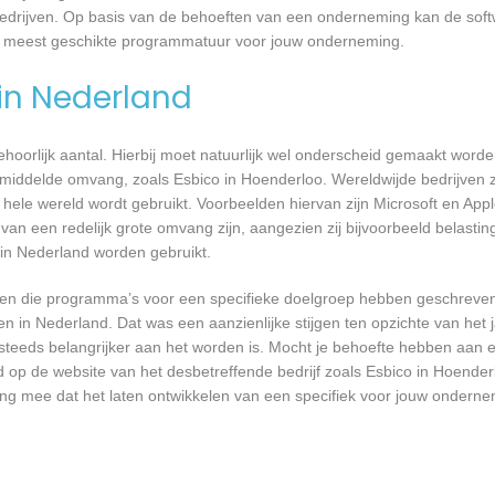
bedrijven. Op basis van de behoeften van een onderneming kan de soft
de meest geschikte programmatuur voor jouw onderneming.
 in Nederland
 behoorlijk aantal. Hierbij moet natuurlijk wel onderscheid gemaakt word
emiddelde omvang, zoals Esbico in Hoenderloo. Wereldwijde bedrijven z
le wereld wordt gebruikt. Voorbeelden hiervan zijn Microsoft en Apple
 van een redelijk grote omvang zijn, aangezien zij bijvoorbeeld belasti
in Nederland worden gebruikt.
rijven die programma’s voor een specifieke doelgroep hebben geschrev
n in Nederland. Dat was een aanzienlijke stijgen ten opzichte van het j
T steeds belangrijker aan het worden is. Mocht je behoefte hebben aa
d op de website van het desbetreffende bedrijf zoals Esbico in Hoender
ing mee dat het laten ontwikkelen van een specifiek voor jouw onderne