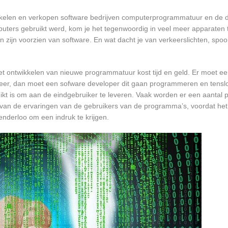
kkelen en verkopen software bedrijven computerprogrammatuur en de da
ters gebruikt werd, kom je het tegenwoordig in veel meer apparaten t
ten zijn voorzien van software. En wat dacht je van verkeerslichten, s
et ontwikkelen van nieuwe programmatuur kost tijd en geld. Er moet e
er, dan moet een sofware developer dit gaan programmeren en tensl
 is om aan de eindgebruiker te leveren. Vaak worden er een aantal pil
an de ervaringen van de gebruikers van de programma’s, voordat het
enderloo om een indruk te krijgen.