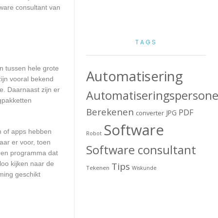
ware consultant van
TAGS
en tussen hele grote
Automatisering
ijn vooral bekend
. Daarnaast zijn er
Automatiseringspersone
ngpakketten
Berekenen
PDF
JPG
converter
Software
en of apps hebben
Robot
aar er voor, toen
Software consultant
n een programma dat
loo kijken naar de
Tips
Tekenen
Wiskunde
ming geschikt