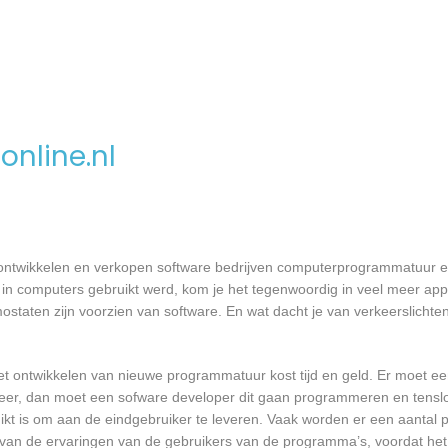
nline.nl
 ontwikkelen en verkopen software bedrijven computerprogrammatuur e
in computers gebruikt werd, kom je het tegenwoordig in veel meer app
mostaten zijn voorzien van software. En wat dacht je van verkeerslichten
et ontwikkelen van nieuwe programmatuur kost tijd en geld. Er moet e
er, dan moet een sofware developer dit gaan programmeren en tensl
 is om aan de eindgebruiker te leveren. Vaak worden er een aantal pil
an de ervaringen van de gebruikers van de programma’s, voordat het