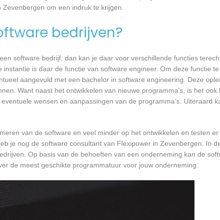
in Zevenbergen om een indruk te krijgen.
software bedrijven?
n software bedrijf, dan kan je daar voor verschillende functies terecht
instantie is daar de functie van software engineer. Om deze functie te
entueel aangevuld met een bachelor in software engineering. Deze oplei
annen. Want naast het ontwikkelen van nieuwe programma’s, is het ook b
 eventuele wensen en aanpassingen van de programma’s. Uiteraard kan
mmeren van de software en veel minder op het ontwikkelen en testen er
heb je nog de software consultant van Flexipower in Zevenbergen. In de
bedrijven. Op basis van de behoeften van een onderneming kan de soft
 over de meest geschikte programmatuur voor jouw onderneming.