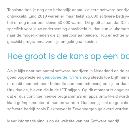
Tenslotte heb je nog een behoorlijk aantal kleinere software bed
ontwikkeld. Eind 2019 waren er maar liefst 75.000 software bedrijve
het er nog maar een kleine 50.000 waren. Dit geeft al aan dat IC
specifiek voor jouw onderneming ontwikkeld is, dan kun je uiteraar
naar de mogelijkheden die zij hiervoor aanbieden. Hou er echter 
geschikt programma veel tijd en geld gaat kosten.
Hoe groot is de kans op een ba
Als je kijkt naar het aantal software bedrijven in Nederland en de
goed opgeleide en
gemotiveerde ICT’ers
nog steeds toe blijft nem
er op dit moment meer behoefte aan ondersteuning en zijn er dus 
flink daalde, bleven die in de ICT stijgen. Op dit moment is ongev
dat er dus continue nieuwe programma’s en apps ontwikkeld worde
klant geïmplementeerd moeten worden. Dus ben jij niet de geniale
software bedrijf zoals Flexipower in Zevenbergen geleverd worden, 
Meer informatie vind u op de website van het Software bedrijf.