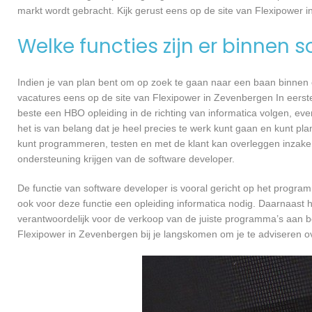
markt wordt gebracht. Kijk gerust eens op de site van Flexipower 
Welke functies zijn er binnen 
Indien je van plan bent om op zoek te gaan naar een baan binnen ee
vacatures eens op de site van Flexipower in Zevenbergen In eerste 
beste een HBO opleiding in de richting van informatica volgen, ev
het is van belang dat je heel precies te werk kunt gaan en kunt pl
kunt programmeren, testen en met de klant kan overleggen inzake
ondersteuning krijgen van de software developer.
De functie van software developer is vooral gericht op het progra
ook voor deze functie een opleiding informatica nodig. Daarnaast 
verantwoordelijk voor de verkoop van de juiste programma’s aan 
Flexipower in Zevenbergen bij je langskomen om je te adviseren