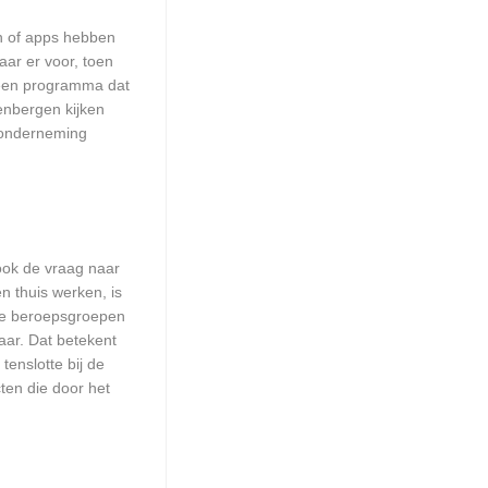
en of apps hebben
aar er voor, toen
n een programma dat
enbergen kijken
w onderneming
 ook de vraag naar
n thuis werken, is
lle beroepsgroepen
aar. Dat betekent
enslotte bij de
ten die door het