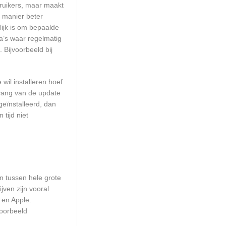
ruikers, maar maakt
e manier beter
ijk is om bepaalde
a’s waar regelmatig
 Bijvoorbeeld bij
wil installeren hoef
mvang van de update
geïnstalleerd, dan
tijd niet
en tussen hele grote
ven zijn vooral
 en Apple.
voorbeeld