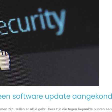
een software update aangekond
n zijn, zullen er altijd gebruikers zijn die tegen bepaalde punten aan