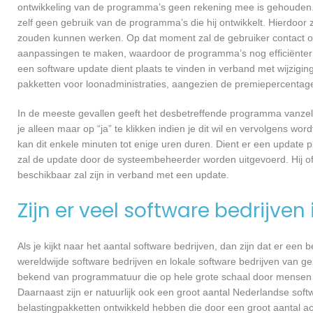
ontwikkeling van de programma’s geen rekening mee is gehouden.
zelf geen gebruik van de programma’s die hij ontwikkelt. Hierdoor z
zouden kunnen werken. Op dat moment zal de gebruiker contact o
aanpassingen te maken, waardoor de programma’s nog efficiënter 
een software update dient plaats te vinden in verband met wijzigin
pakketten voor loonadministraties, aangezien de premiepercentages
In de meeste gevallen geeft het desbetreffende programma vanzelf 
je alleen maar op “ja” te klikken indien je dit wil en vervolgens wor
kan dit enkele minuten tot enige uren duren. Dient er een update p
zal de update door de systeembeheerder worden uitgevoerd. Hij of
beschikbaar zal zijn in verband met een update.
Zijn er veel software bedrijven
Als je kijkt naar het aantal software bedrijven, dan zijn dat er een
wereldwijde software bedrijven en lokale software bedrijven van g
bekend van programmatuur die op hele grote schaal door mensen ov
Daarnaast zijn er natuurlijk ook een groot aantal Nederlandse softw
belastingpakketten ontwikkeld hebben die door een groot aantal a