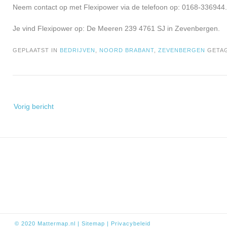
Neem contact op met Flexipower via de telefoon op: 0168-336944.
Je vind Flexipower op: De Meeren 239 4761 SJ in Zevenbergen.
GEPLAATST IN
BEDRIJVEN
,
NOORD BRABANT
,
ZEVENBERGEN
GETA
Bericht
Vorig bericht
navigatie
© 2020
Mattermap.nl
|
Sitem
ap
|
Privacybeleid