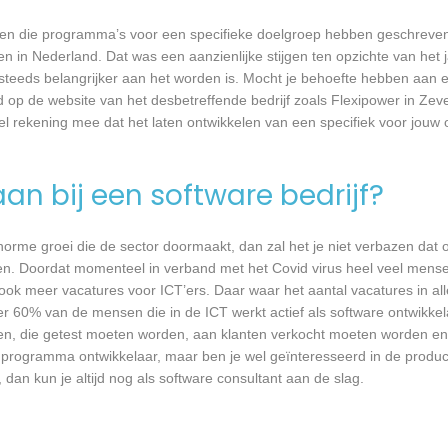
rijven die programma’s voor een specifieke doelgroep hebben geschrev
n in Nederland. Dat was een aanzienlijke stijgen ten opzichte van het j
T steeds belangrijker aan het worden is. Mocht je behoefte hebben aa
d op de website van het desbetreffende bedrijf zoals Flexipower in Zev
wel rekening mee dat het laten ontwikkelen van een specifiek voor jou
an bij een software bedrijf?
 enorme groei die de sector doormaakt, dan zal het je niet verbazen dat
en. Doordat momenteel in verband met het Covid virus heel veel mense
ook meer vacatures voor ICT’ers. Daar waar het aantal vacatures in a
eer 60% van de mensen die in de ICT werkt actief als software ontwikkel
n, die getest moeten worden, aan klanten verkocht moeten worden en t
 programma ontwikkelaar, maar ben je wel geïnteresseerd in de produc
dan kun je altijd nog als software consultant aan de slag.