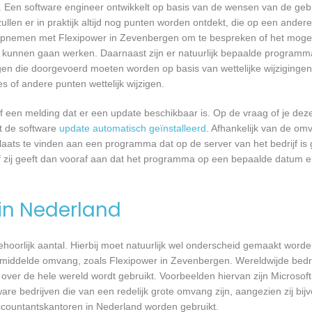
 Een software engineer ontwikkelt op basis van de wensen van de geb
ullen er in praktijk altijd nog punten worden ontdekt, die op een ander
pnemen met Flexipower in Zevenbergen om te bespreken of het mogel
kunnen gaan werken. Daarnaast zijn er natuurlijk bepaalde programm
gen die doorgevoerd moeten worden op basis van wettelijke wijzigingen.
 of andere punten wettelijk wijzigen.
een melding dat er een update beschikbaar is. Op de vraag of je deze 
dt de software
update automatisch geïnstalleerd
. Afhankelijk van de o
laats te vinden aan een programma dat op de server van het bedrijf is 
 zij geeft dan vooraf aan dat het programma op een bepaalde datum en 
 in Nederland
 behoorlijk aantal. Hierbij moet natuurlijk wel onderscheid gemaakt word
emiddelde omvang, zoals Flexipower in Zevenbergen. Wereldwijde bedrij
er de hele wereld wordt gebruikt. Voorbeelden hiervan zijn Microsoft
are bedrijven die van een redelijk grote omvang zijn, aangezien zij bij
ccountantskantoren in Nederland worden gebruikt.