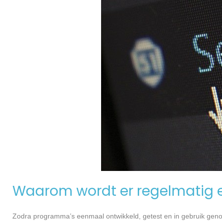
Waarom wordt er regelmatig 
Zodra programma’s eenmaal ontwikkeld, getest en in gebruik genome