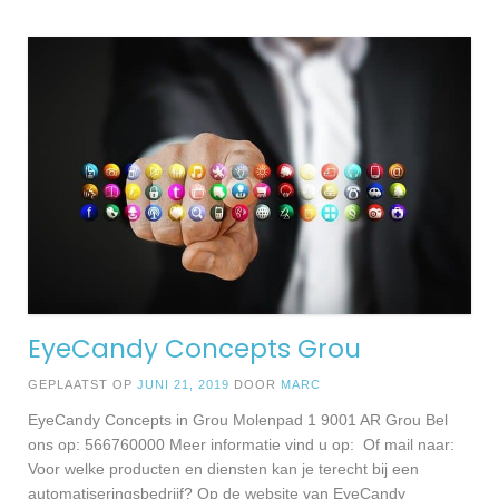
EyeCandy Concepts Grou
GEPLAATST OP
JUNI 21, 2019
DOOR
MARC
EyeCandy Concepts in Grou Molenpad 1 9001 AR Grou Bel
ons op: 566760000 Meer informatie vind u op: Of mail naar:
Voor welke producten en diensten kan je terecht bij een
automatiseringsbedrijf? Op de website van EyeCandy