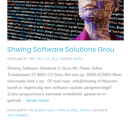
Shwing Software Solutions Grou
GEPLAATST OP
JULI 13, 2017
DOOR
MARC
Shwing Software Solutions in Grou Mr. Pieter Jelles
Troelstrawei 23 9001 CS Grou Bel ons op: 0566-623804 Meer
informatie vind u op: Of mail naar:
info@shwing.nl
Waarom
wordt er regelmatig een software update aangekondigd?
Zodra programma’s eenmaal ontwikkeld, getest en in
gebruik
... Verder lezen
GEPLAATST IN
BEDRIJVEN
,
FRIESLAND
,
GROU
GETAGD
SOFTWARE