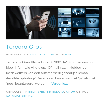
Tercera Grou
GEPLAATST OP
JANUARI 9, 2020
DOOR
MARC
Tercera in Grou Kleine Buren 0 9001 AV Grou Bel ons op:
Meer informatie vind u op: Of mail naar: Hebben de
medewerkers van een automatiseringsbedrijf allemaal
dezelfde opleiding? Deze vraag kan zowel met “ja” als met
“nee” beantwoordt worden.
... Verder lezen
GEPLAATST IN
BEDRIJVEN
,
FRIESLAND
,
GROU
GETAGD
AUTOMATISERING