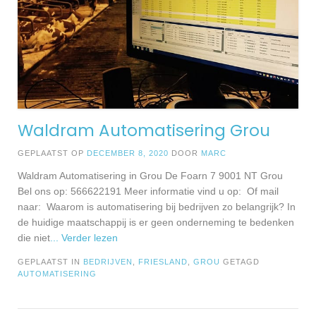
Waldram Automatisering Grou
GEPLAATST OP
DECEMBER 8, 2020
DOOR
MARC
Waldram Automatisering in Grou De Foarn 7 9001 NT Grou
Bel ons op: 566622191 Meer informatie vind u op: Of mail
naar: Waarom is automatisering bij bedrijven zo belangrijk? In
de huidige maatschappij is er geen onderneming te bedenken
die niet
... Verder lezen
GEPLAATST IN
BEDRIJVEN
,
FRIESLAND
,
GROU
GETAGD
AUTOMATISERING