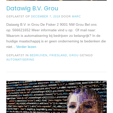
Datawig B.V. Grou
GEPLAATST OP
DECEMBER 7, 2018
DOOR
MARC
Datawig B.V. in Grou De Fisker 2 9001 NW Grou Bel ons
op: 566621652 Meer informatie vind u op: Of mail naar:
Waarom is automatisering bij bedrijven zo belangrijk? In de
huidige maatschappij is er geen onderneming te bedenken die
niet
... Verder lezen
GEPLAATST IN
BEDRIJVEN
,
FRIESLAND
,
GROU
GETAGD
AUTOMATISERING