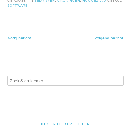
GEPLAATST IN
BEDRIJVEN
,
GRONINGEN
,
HOOGEZAND
GETAGD
SOFTWARE
Bericht
Vorig bericht
Volgend bericht
navigatie
RECENTE BERICHTEN