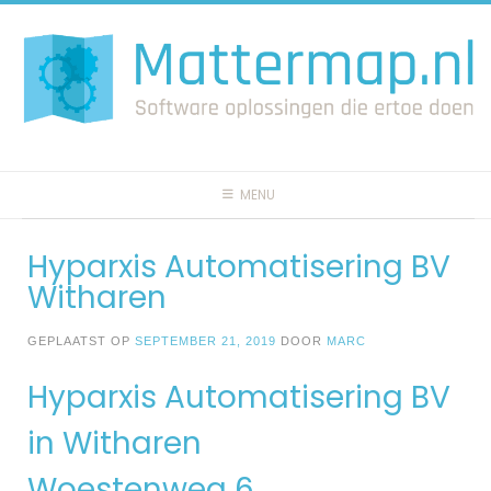
Spring
naar
inhoud
MENU
Hyparxis Automatisering BV
Witharen
GEPLAATST OP
SEPTEMBER 21, 2019
DOOR
MARC
Hyparxis Automatisering BV
in Witharen
Woestenweg 6