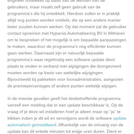
engineer ontwikkelt op basis van de wensen van de
gebruikers, maar maakt zelf geen gebruik van de
programma’s die hij ontwikkelt. Hierdoor zullen er in praktijk
altijd nog punten worden ontdekt, die op een andere manier
beter zouden kunnen werken. Op dat moment zal de gebruiker
contact opnemen met Hyparxis Automatisering BV in Witharen
om te bespreken of het mogelijk is om bepaalde aanpassingen
te maken, waardoor de programma’s nog efficiënter kunnen
gaan werken. Daarnaast zijn er natuurlijk bepaalde
programma’s waar regelmatig een software update dient
plaats te vinden in verband met wijzigingen die doorgevoerd
moeten worden op basis van wettelijke wijzigingen.
Bijvoorbeeld bij pakketten voor loonadministraties, aangezien
de premiepercentages of andere punten wettelijk wijzigen.
In de meeste gevallen geeft het desbetreffende programma
vanzelf een melding dat er een update beschikbaar is. Op de
vraag of je deze wil installeren hoef je alleen maar op “ja” te
klikken indien je dit wil en vervolgens wordt de software
update
automatisch geïnstalleerd
. Afhankelijk van de omvang van de
update kan dit enkele minuten tot enige uren duren. Dient er