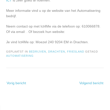
ICT
is zeer goed te noemen.
Meer informatie vind u op de website van het Automatisering
bedrijf.
Neem contact op met Ict4Me via de telefoon op: 610066878.
Of via email:
. Of bezoek hun website:
Je vind Ict4Me op: Moezel 240 9204 EM in Drachten.
GEPLAATST IN
BEDRIJVEN
,
DRACHTEN
,
FRIESLAND
GETAGD
AUTOMATISERING
Bericht
Vorig bericht
Volgend bericht
navigatie