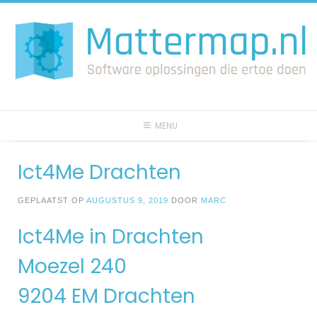
Spring
naar
inhoud
MENU
Ict4Me Drachten
GEPLAATST OP
AUGUSTUS 9, 2019
DOOR
MARC
Ict4Me in Drachten
Moezel 240
9204 EM Drachten