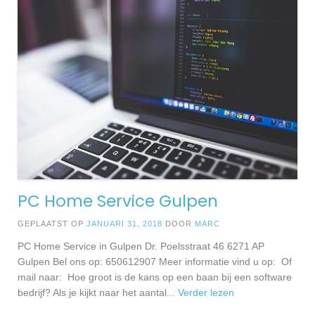
PC Home Service Gulpen
GEPLAATST OP
JANUARI 31, 2018
DOOR
MARC
PC Home Service in Gulpen Dr. Poelsstraat 46 6271 AP
Gulpen Bel ons op: 650612907 Meer informatie vind u op: Of
mail naar: Hoe groot is de kans op een baan bij een software
bedrijf? Als je kijkt naar het aantal
... Verder lezen