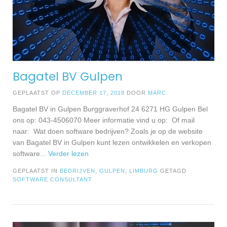
Bagatel BV Gulpen
GEPLAATST OP
DECEMBER 17, 2018
DOOR
MARC
Bagatel BV in Gulpen Burggraverhof 24 6271 HG Gulpen Bel
ons op: 043-4506070 Meer informatie vind u op: Of mail
naar: Wat doen software bedrijven? Zoals je op de website
van Bagatel BV in Gulpen kunt lezen ontwikkelen en verkopen
software
... Verder lezen
GEPLAATST IN
BEDRIJVEN
,
GULPEN
,
LIMBURG
GETAGD
SOFTWARE CONSULTANT