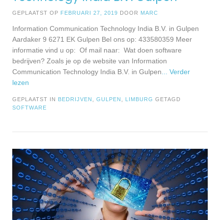
GEPLAATST OP
FEBRUARI 27, 2019
DOOR
MARC
Information Communication Technology India B.V. in Gulpen
Aardaker 9 6271 EK Gulpen Bel ons op: 433580359 Meer
informatie vind u op: Of mail naar: Wat doen software
bedrijven? Zoals je op de website van Information
Communication Technology India B.V. in Gulpen
... Verder
lezen
GEPLAATST IN
BEDRIJVEN
,
GULPEN
,
LIMBURG
GETAGD
SOFTWARE