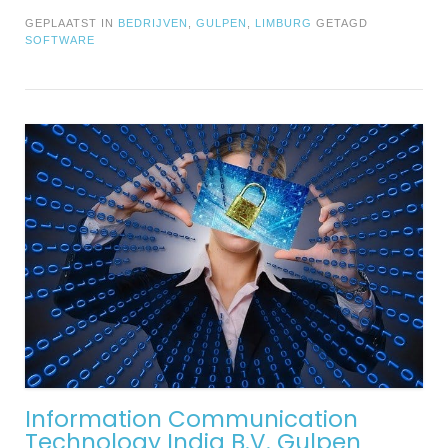
GEPLAATST IN
BEDRIJVEN
,
GULPEN
,
LIMBURG
GETAGD
SOFTWARE
Information Communication
Technology India B.V. Gulpen