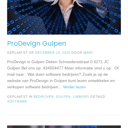
ProDevign Gulpen
GEPLAATST OP
DECEMBER 14, 2020
DOOR
MARC
ProDevign in Gulpen Deken Schneidersstraat 0 6271 JC
Gulpen Bel ons op: 434504477 Meer informatie vind u op: Of
mail naar: Wat doen software bedrijven? Zoals je op de
website van ProDevign in Gulpen kunt lezen ontwikkelen en
verkopen software bedrijven
... Verder lezen
GEPLAATST IN
BEDRIJVEN
,
GULPEN
,
LIMBURG
GETAGD
SOFTWARE