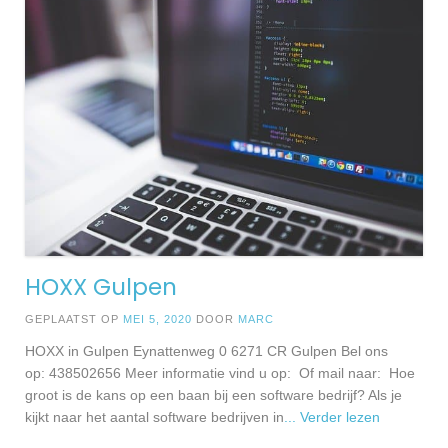
HOXX Gulpen
GEPLAATST OP
MEI 5, 2020
DOOR
MARC
HOXX in Gulpen Eynattenweg 0 6271 CR Gulpen Bel ons
op: 438502656 Meer informatie vind u op: Of mail naar: Hoe
groot is de kans op een baan bij een software bedrijf? Als je
kijkt naar het aantal software bedrijven in
... Verder lezen