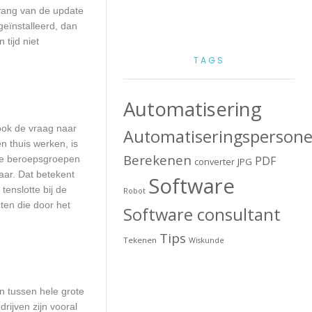
mvang van de update
geïnstalleerd, dan
tijd niet
TAGS
Automatisering
 ook de vraag naar
Automatiseringspersone
n thuis werken, is
Berekenen
lle beroepsgroepen
PDF
converter
JPG
aar. Dat betekent
Software
enslotte bij de
Robot
ten die door het
Software consultant
Tips
Tekenen
Wiskunde
en tussen hele grote
rijven zijn vooral