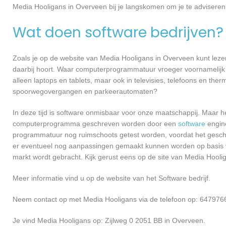
Media Hooligans in Overveen bij je langskomen om je te adviser
Wat doen software bedrijven?
Zoals je op de website van Media Hooligans in Overveen kunt lez
daarbij hoort. Waar computerprogrammatuur vroeger voornamelijk 
alleen laptops en tablets, maar ook in televisies, telefoons en ther
spoorwegovergangen en parkeerautomaten?
In deze tijd is software onmisbaar voor onze maatschappij. Maar h
computerprogramma geschreven worden door een
software
engine
programmatuur nog ruimschoots getest worden, voordat het geschikt
er eventueel nog aanpassingen gemaakt kunnen worden op basis v
markt wordt gebracht. Kijk gerust eens op de site van Media Hooli
Meer informatie vind u op de website van het Software bedrijf.
Neem contact op met Media Hooligans via de telefoon op: 6479766
Je vind Media Hooligans op: Zijlweg 0 2051 BB in Overveen.