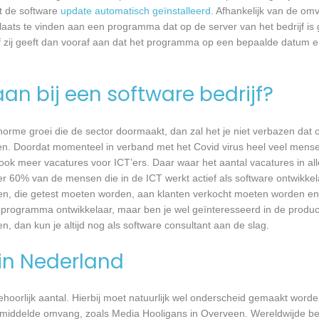
dt de software
update automatisch geïnstalleerd
. Afhankelijk van de o
laats te vinden aan een programma dat op de server van het bedrijf is 
 zij geeft dan vooraf aan dat het programma op een bepaalde datum en 
an bij een software bedrijf?
 enorme groei die de sector doormaakt, dan zal het je niet verbazen dat
en. Doordat momenteel in verband met het Covid virus heel veel mense
ook meer vacatures voor ICT’ers. Daar waar het aantal vacatures in a
eer 60% van de mensen die in de ICT werkt actief als software ontwikkel
n, die getest moeten worden, aan klanten verkocht moeten worden en t
 programma ontwikkelaar, maar ben je wel geïnteresseerd in de produc
, dan kun je altijd nog als software consultant aan de slag.
 in Nederland
 behoorlijk aantal. Hierbij moet natuurlijk wel onderscheid gemaakt word
emiddelde omvang, zoals Media Hooligans in Overveen. Wereldwijde bed