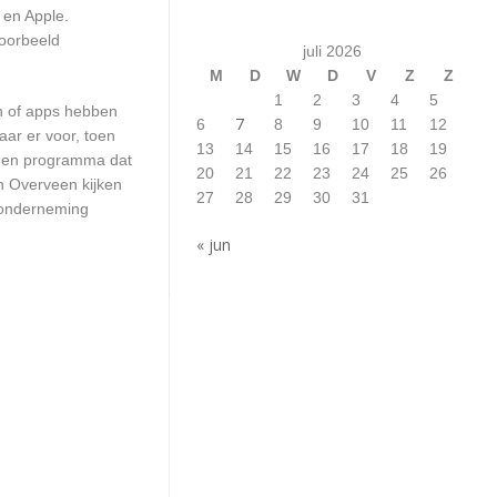
 en Apple.
voorbeeld
juli 2026
M
D
W
D
V
Z
Z
1
2
3
4
5
en of apps hebben
7
6
8
9
10
11
12
aar er voor, toen
13
14
15
16
17
18
19
n een programma dat
20
21
22
23
24
25
26
in Overveen kijken
27
28
29
30
31
w onderneming
« jun