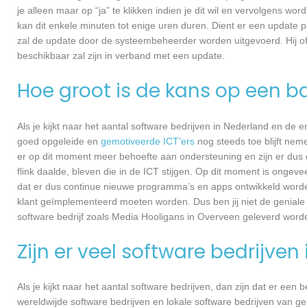
je alleen maar op “ja” te klikken indien je dit wil en vervolgens wor
kan dit enkele minuten tot enige uren duren. Dient er een update p
zal de update door de systeembeheerder worden uitgevoerd. Hij of
beschikbaar zal zijn in verband met een update.
Hoe groot is de kans op een ba
Als je kijkt naar het aantal software bedrijven in Nederland en de
goed opgeleide en
gemotiveerde ICT’ers
nog steeds toe blijft nem
er op dit moment meer behoefte aan ondersteuning en zijn er dus 
flink daalde, bleven die in de ICT stijgen. Op dit moment is ongev
dat er dus continue nieuwe programma’s en apps ontwikkeld worde
klant geïmplementeerd moeten worden. Dus ben jij niet de geniale
software bedrijf zoals Media Hooligans in Overveen geleverd worden
Zijn er veel software bedrijven
Als je kijkt naar het aantal software bedrijven, dan zijn dat er een
wereldwijde software bedrijven en lokale software bedrijven van g