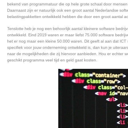
bekend van programmatuur die op hele grote schaal door mensen ov
Daarnaast zijn er natuurlijk ook een groot aantal Nederlandse softw
belastingpakketten ontwikkeld hebben die door een groot aantal a
Tenslotte heb je nog een behoorlijk aantal kleinere software bed
ontwikkeld. Eind 2019 waren er maar liefst 75.000 software bedrijve
het er nog maar een kleine 50.000 waren. Dit geeft al aan dat IC
specifiek voor jouw onderneming ontwikkeld is, dan kun je uiteraa
naar de mogelijkheden die zij hiervoor aanbieden. Hou er echter 
geschikt programma veel tijd en geld gaat kosten.