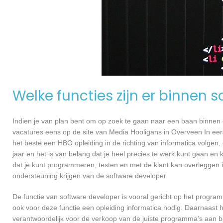
Welke functies zijn er binnen 
Indien je van plan bent om op zoek te gaan naar een baan binnen ee
vacatures eens op de site van Media Hooligans in Overveen In eerst
het beste een HBO opleiding in de richting van informatica volgen
jaar en het is van belang dat je heel precies te werk kunt gaan en
dat je kunt programmeren, testen en met de klant kan overleggen
ondersteuning krijgen van de software developer.
De functie van software developer is vooral gericht op het progra
ook voor deze functie een opleiding informatica nodig. Daarnaast 
verantwoordelijk voor de verkoop van de juiste programma’s aan 