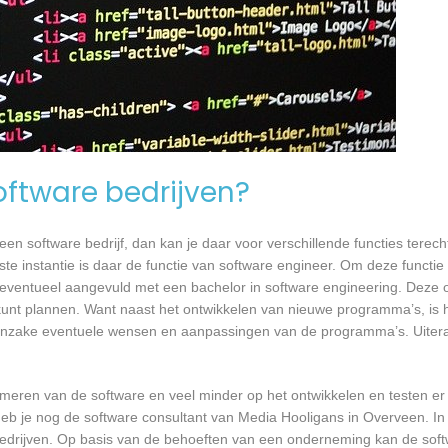
software bedrijven?
n software bedrijf, dan kan je daar voor verschillende functies terecht
e instantie is daar de functie van software engineer. Om deze functie 
, eventueel aangevuld met een bachelor in software engineering. Deze o
 kunt plannen. Want naast het ontwikkelen van nieuwe programma’s, is h
 inzake eventuele wensen en aanpassingen van de programma’s. Uiteraa
mmeren van de software en veel minder op het ontwikkelen en testen er
heb je nog de software consultant van Media Hooligans in Overveen. In 
bedrijven. Op basis van de behoeften van een onderneming kan de soft