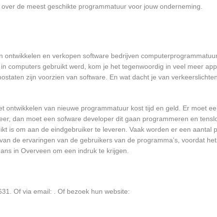
en over de meest geschikte programmatuur voor jouw onderneming.
en ontwikkelen en verkopen software bedrijven computerprogrammatuur
in computers gebruikt werd, kom je het tegenwoordig in veel meer app
mostaten zijn voorzien van software. En wat dacht je van verkeerslichten
et ontwikkelen van nieuwe programmatuur kost tijd en geld. Er moet e
er, dan moet een sofware developer dit gaan programmeren en tensl
 is om aan de eindgebruiker te leveren. Vaak worden er een aantal pil
an de ervaringen van de gebruikers van de programma’s, voordat het
gans in Overveen om een indruk te krijgen.
31. Of via email:
. Of bezoek hun website: