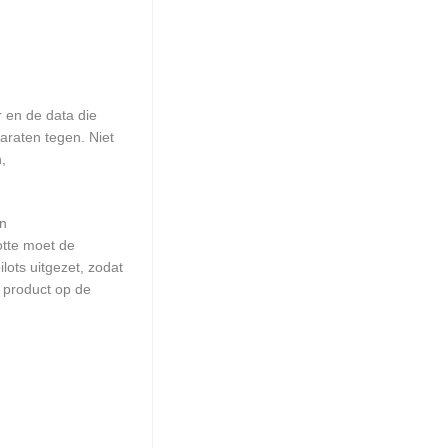
 en de data die
araten tegen. Niet
,
en
otte moet de
ots uitgezet, zodat
 product op de