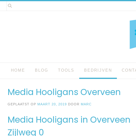
Spring
naar
inhoud
HOME
BLOG
TOOLS
BEDRIJVEN
CONT
Media Hooligans Overveen
GEPLAATST OP
MAART 20, 2019
DOOR
MARC
Media Hooligans in Overveen
Zijlweg 0