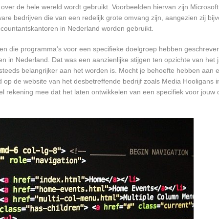
er de hele wereld wordt gebruikt. Voorbeelden hiervan zijn Microsoft
are bedrijven die van een redelijk grote omvang zijn, aangezien zij bij
ccountantskantoren in Nederland worden gebruikt.
rijven die programma’s voor een specifieke doelgroep hebben geschrev
n in Nederland. Dat was een aanzienlijke stijgen ten opzichte van het j
T steeds belangrijker aan het worden is. Mocht je behoefte hebben aa
rd op de website van het desbetreffende bedrijf zoals Media Hooligans 
wel rekening mee dat het laten ontwikkelen van een specifiek voor jou