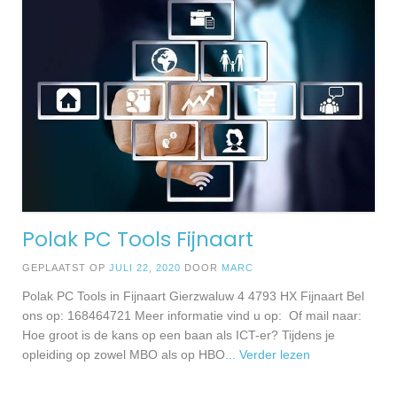
Polak PC Tools Fijnaart
GEPLAATST OP
JULI 22, 2020
DOOR
MARC
Polak PC Tools in Fijnaart Gierzwaluw 4 4793 HX Fijnaart Bel
ons op: 168464721 Meer informatie vind u op: Of mail naar:
Hoe groot is de kans op een baan als ICT-er? Tijdens je
opleiding op zowel MBO als op HBO
... Verder lezen