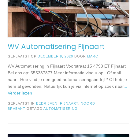
WV Automatisering Fijnaart
GEPLAATST OP
DECEMBER 9, 2020
DOOR
MARC
WV Automatisering in Fijnaart Voorstraat 15 4793 ET Fijnaart
Bel ons op: 655337877 Meer informatie vind u op: Of mail
naar: Hoe vind je een goed automatiseringsbedrijf? Of heb je
hem al gevonden. Natuurlijk kun je via internet op zoek naar
...
Verder lezen
GEPLAATST IN
BEDRIJVEN
,
FIJNAART
,
NOORD
BRABANT
GETAGD
AUTOMATISERING