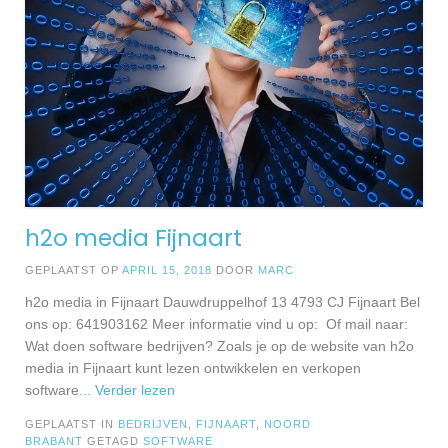
h2o media Fijnaart
GEPLAATST OP
APRIL 15, 2018
DOOR
MARC
h2o media in Fijnaart Dauwdruppelhof 13 4793 CJ Fijnaart Bel
ons op: 641903162 Meer informatie vind u op: Of mail naar:
Wat doen software bedrijven? Zoals je op de website van h2o
media in Fijnaart kunt lezen ontwikkelen en verkopen
software
... Verder lezen
GEPLAATST IN
BEDRIJVEN
,
FIJNAART
,
NOORD
BRABANT
GETAGD
SOFTWARE