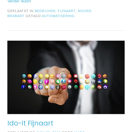
Verder lezen
GEPLAATST IN
BEDRIJVEN
,
FIJNAART
,
NOORD
BRABANT
GETAGD
AUTOMATISERING
Ido-it Fijnaart