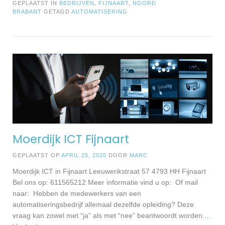
GEPLAATST IN
BEDRIJVEN
,
FIJNAART
,
NOORD
BRABANT
GETAGD
AUTOMATISERING
Moerdijk ICT Fijnaart
GEPLAATST OP
APRIL 25, 2020
DOOR
MARC
Moerdijk ICT in Fijnaart Leeuwerikstraat 57 4793 HH Fijnaart
Bel ons op: 611565212 Meer informatie vind u op: Of mail
naar: Hebben de medewerkers van een
automatiseringsbedrijf allemaal dezelfde opleiding? Deze
vraag kan zowel met “ja” als met “nee” beantwoordt worden.
...