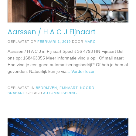
Aarssen / H A C J Fijnaart
GEPLAATST OP
FEBRUARI 1, 2019
DOOR
MARC
Aarssen / H A C J in Fijnaart Specht 36 4793 HN Fijnaart Bel
ons op: 168463355 Meer informatie vind u op: Of mail naar:
Hoe vind je een goed automatiseringsbedrijf? Of heb je hem al
gevonden. Natuurlijk kun je via
... Verder lezen
GEPLAATST IN
BEDRIJVEN
,
FIJNAART
,
NOORD
BRABANT
GETAGD
AUTOMATISERING