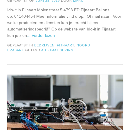
GEPLAATST OP
JUNI 28, 2019
DOOR
MARC
Ido-it in Fijnaart Molenstraat 5 4793 ED Fijnaart Bel ons
op: 641404454 Meer informatie vind u op: Of mail naar: Voor
welke producten en diensten kan je terecht bij een
automatiseringsbedrijf? Op de website van Ido-it in Fijnaart
kun je zien
... Verder lezen
GEPLAATST IN
BEDRIJVEN
,
FIJNAART
,
NOORD
BRABANT
GETAGD
AUTOMATISERING