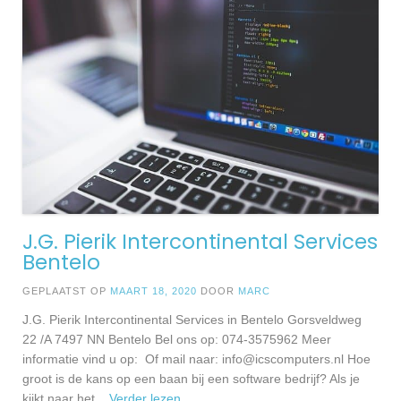
J.G. Pierik Intercontinental Services
Bentelo
GEPLAATST OP
MAART 18, 2020
DOOR
MARC
J.G. Pierik Intercontinental Services in Bentelo Gorsveldweg
22 /A 7497 NN Bentelo Bel ons op: 074-3575962 Meer
informatie vind u op: Of mail naar:
info@icscomputers.nl
Hoe
groot is de kans op een baan bij een software bedrijf? Als je
kijkt naar het
... Verder lezen