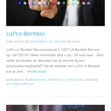
LuPro Bentelo
GEPLAATST OP
DECEMBER 14, 2020
DOOR
MARC
LuPro in Bentelo Morsmanstraat 2 7497 LA Bentelo Bel ons
op: 547292767 Meer informatie vind u op: Of mail naar: Voor
welke producten en diensten kan je terecht bij een
automatiseringsbedrijf? Op de website van LuPro in Bentelo
kun je zien
... Verder lezen
GEPLAATST IN
BEDRIJVEN
,
BENTELO
,
OVERIJSSEL
GETAGD
AUTOMATISERING