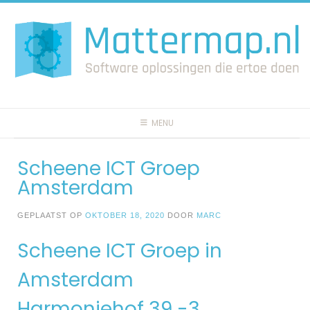
Spring
naar
inhoud
MENU
Scheene ICT Groep
Amsterdam
GEPLAATST OP
OKTOBER 18, 2020
DOOR
MARC
Scheene ICT Groep in
Amsterdam
Harmoniehof 39 -3