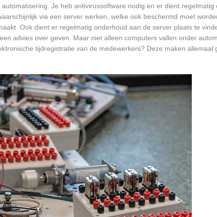
 automatisering. Je heb antivirussoftware nodig en er dient regelmatig
waarschijnlijk via een server werken, welke ook beschermd moet worde
akt. Ook dient er regelmatig onderhoud aan de server plaats te vind
r een advies over geven. Maar niet alleen computers vallen onder autom
ektronische tijdregistratie van de medewerkers? Deze maken allemaal 