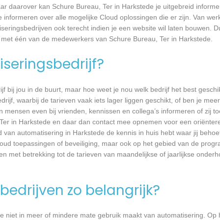
r daarover kan Schure Bureau, Ter in Harkstede je uitgebreid informe
informeren over alle mogelijke Cloud oplossingen die er zijn. Van werk
seringsbedrijven ook terecht indien je een website wil laten bouwen. D
op met één van de medewerkers van Schure Bureau, Ter in Harkstede.
seringsbedrijf?
jf bij jou in de buurt, maar hoe weet je nou welk bedrijf het best geschi
rijf, waarbij de tarieven vaak iets lager liggen geschikt, of ben je meer
 mensen even bij vrienden, kennissen en collega’s informeren of zij to
 Ter in Harkstede en daar dan contact mee opnemen voor een oriëntere
ed van automatisering in Harkstede de kennis in huis hebt waar jij behoe
oud toepassingen of beveiliging, maar ook op het gebied van de prog
ken met betrekking tot de tarieven van maandelijkse of jaarlijkse ond
bedrijven zo belangrijk?
e niet in meer of mindere mate gebruik maakt van automatisering. Op 