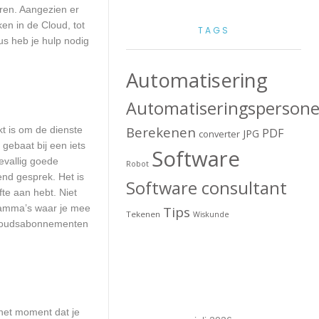
ren. Aangezien er
en in de Cloud, tot
TAGS
us heb je hulp nodig
Automatisering
Automatiseringspersone
Berekenen
kt is om de dienste
PDF
JPG
converter
 gebaat bij een iets
Software
evallig goede
Robot
nd gesprek. Het is
Software consultant
fte aan hebt. Niet
ramma’s waar je mee
Tips
Tekenen
Wiskunde
erhoudsabonnementen
het moment dat je