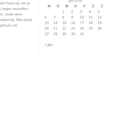
juli 2026
 een back-up van je
M
D
W
D
V
Z
Z
n tegen aanvallen
1
2
3
4
5
en, zodat deze
7
6
8
9
10
11
12
atisering. Wat dacht
17
13
14
15
16
18
19
gebruik van
26
20
21
22
23
24
25
27
28
29
30
31
« jun