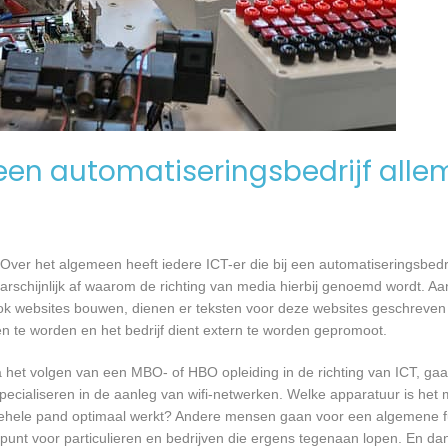
en automatiseringsbedrijf alle
Over het algemeen heeft iedere ICT-er die bij een automatiseringsbed
waarschijnlijk af waarom de richting van media hierbij genoemd wordt. 
ook websites bouwen, dienen er teksten voor deze websites geschreven
en te worden en het bedrijf dient extern te worden gepromoot.
a het volgen van een MBO- of HBO opleiding in de richting van ICT, g
pecialiseren in de aanleg van wifi-netwerken. Welke apparatuur is het 
et gehele pand optimaal werkt? Andere mensen gaan voor een algemene f
unt voor particulieren en bedrijven die ergens tegenaan lopen. En dan 