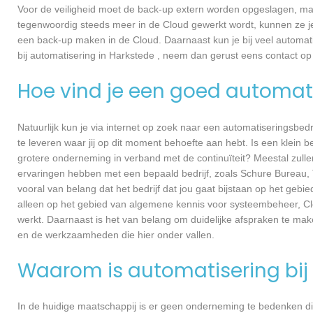
Voor de veiligheid moet de back-up extern worden opgeslagen, maa
tegenwoordig steeds meer in de Cloud gewerkt wordt, kunnen ze je 
een back-up maken in de Cloud. Daarnaast kun je bij veel automati
bij automatisering in Harkstede , neem dan gerust eens contact 
Hoe vind je een goed automati
Natuurlijk kun je via internet op zoek naar een automatiseringsbedri
te leveren waar jij op dit moment behoefte aan hebt. Is een klein bed
grotere onderneming in verband met de continuïteit? Meestal zullen
ervaringen hebben met een bepaald bedrijf, zoals Schure Bureau,
vooral van belang dat het bedrijf dat jou gaat bijstaan op het gebi
alleen op het gebied van algemene kennis voor systeembeheer, Cl
werkt. Daarnaast is het van belang om duidelijke afspraken te ma
en de werkzaamheden die hier onder vallen.
Waarom is automatisering bij 
In de huidige maatschappij is er geen onderneming te bedenken di