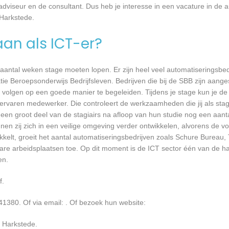
 adviseur en de consultant. Dus heb je interesse in een vacature in de a
 Harkstede.
aan als ICT-er?
 aantal weken stage moeten lopen. Er zijn heel veel automatiseringsbed
tie Beroepsonderwijs Bedrijfsleven. Bedrijven die bij de SBB zijn aang
volgen op een goede manier te begeleiden. Tijdens je stage kun je de 
rvaren medewerker. Die controleert de werkzaamheden die jij als stagia
t een groot deel van de stagiairs na afloop van hun studie nog een aantal
en zij zich in een veilige omgeving verder ontwikkelen, alvorens de v
kkelt, groeit het aantal automatiseringsbedrijven zoals Schure Bureau, 
bare arbeidsplaatsen toe. Op dit moment is de ICT sector één van de h
en.
f.
41380. Of via email:
. Of bezoek hun website:
 Harkstede.