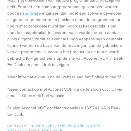
Maar het ontwikkelen van nieuwe programmatuur kost tijd en
geld. Er moet een computerprogramma geschreven worden
door een
software
engineer, dan moet een sofware developer
dit gaan programmeren en tenslotte moet de programmatuur
nog ruimschoots getest worden, voordat het geschikt is om
aan de eindgebruiker te leveren. Vaak worden er een aantal
pilots uitgezet, zodat er eventueel nog aanpassingen gemaakt
kunnen worden op basis van de ervaringen van de gebruikers
van de programma’s, voordat het product op de markt wordt
gebracht. Kijk gerust eens op de site van Acconet VOF in Beek
En Donk om een indruk te krijgen.
Meer informatie vind u op de website van het Software bedrijf.
Neem contact op met Acconet VOF via de telefoon op: . Of via
email:
. Of bezoek hun website:
Je vind Acconet VOF op: Nachtegaallaan 13 5741 KA in Beek
En Donk.
GEPLAATST IN
BEDRIJVEN
,
BEEK EN DONK
,
NOORD
BRABANT
GETAGD
SOFTWARE