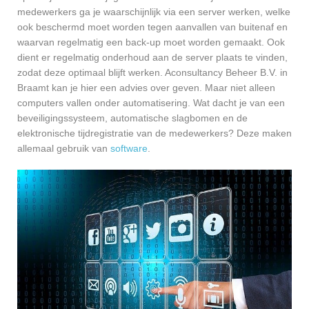
medewerkers ga je waarschijnlijk via een server werken, welke
ook beschermd moet worden tegen aanvallen van buitenaf en
waarvan regelmatig een back-up moet worden gemaakt. Ook
dient er regelmatig onderhoud aan de server plaats te vinden,
zodat deze optimaal blijft werken. Aconsultancy Beheer B.V. in
Braamt kan je hier een advies over geven. Maar niet alleen
computers vallen onder automatisering. Wat dacht je van een
beveiligingssysteem, automatische slagbomen en de
elektronische tijdregistratie van de medewerkers? Deze maken
allemaal gebruik van
software
.