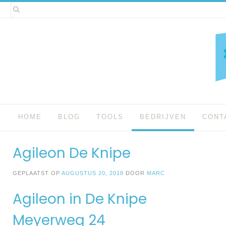
Spring
naar
inhoud
HOME
BLOG
TOOLS
BEDRIJVEN
CONT
Agileon De Knipe
GEPLAATST OP
AUGUSTUS 20, 2018
DOOR
MARC
Agileon in De Knipe
Meyerweg 24