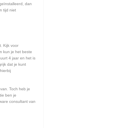
geïnstalleerd, dan
tijd niet
. Kijk voor
n kun je het beste
urt 4 jaar en het is
ijk dat je kunt
ierbij
 van. Toch heb je
ie ben je
ware consultant van