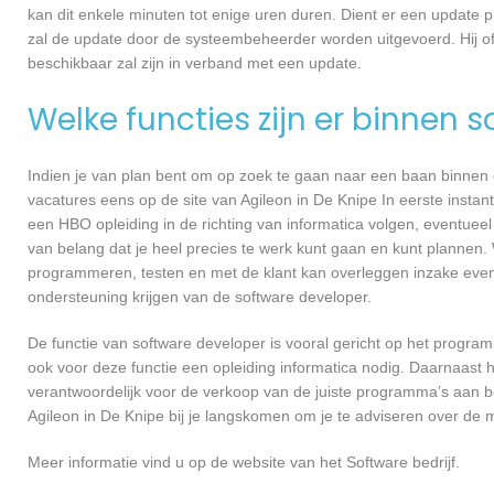
kan dit enkele minuten tot enige uren duren. Dient er een update p
zal de update door de systeembeheerder worden uitgevoerd. Hij of
beschikbaar zal zijn in verband met een update.
Welke functies zijn er binnen 
Indien je van plan bent om op zoek te gaan naar een baan binnen ee
vacatures eens op de site van Agileon in De Knipe In eerste instant
een HBO opleiding in de richting van informatica volgen, eventueel
van belang dat je heel precies te werk kunt gaan en kunt plannen.
programmeren, testen en met de klant kan overleggen inzake even
ondersteuning krijgen van de software developer.
De functie van software developer is vooral gericht op het progra
ook voor deze functie een opleiding informatica nodig. Daarnaast h
verantwoordelijk voor de verkoop van de juiste programma’s aan 
Agileon in De Knipe bij je langskomen om je te adviseren over d
Meer informatie vind u op de website van het Software bedrijf.