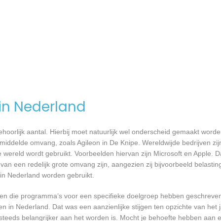
 in Nederland
 behoorlijk aantal. Hierbij moet natuurlijk wel onderscheid gemaakt word
emiddelde omvang, zoals Agileon in De Knipe. Wereldwijde bedrijven zi
ereld wordt gebruikt. Voorbeelden hiervan zijn Microsoft en Apple. Da
 van een redelijk grote omvang zijn, aangezien zij bijvoorbeeld belasti
in Nederland worden gebruikt.
rijven die programma’s voor een specifieke doelgroep hebben geschrev
n in Nederland. Dat was een aanzienlijke stijgen ten opzichte van het j
T steeds belangrijker aan het worden is. Mocht je behoefte hebben aa