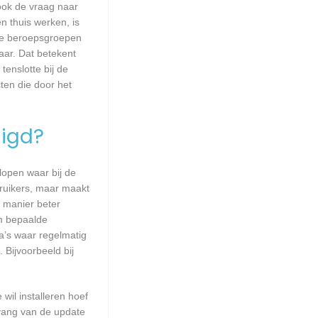
 ook de vraag naar
n thuis werken, is
lle beroepsgroepen
aar. Dat betekent
enslotte bij de
ten die door het
igd?
lopen waar bij de
ruikers, maar maakt
e manier beter
m bepaalde
a’s waar regelmatig
 Bijvoorbeeld bij
wil installeren hoef
mvang van de update