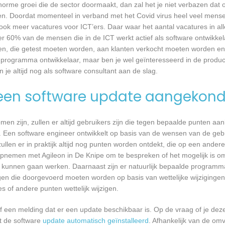
 enorme groei die de sector doormaakt, dan zal het je niet verbazen dat
en. Doordat momenteel in verband met het Covid virus heel veel mense
ook meer vacatures voor ICT’ers. Daar waar het aantal vacatures in a
eer 60% van de mensen die in de ICT werkt actief als software ontwikkel
n, die getest moeten worden, aan klanten verkocht moeten worden en t
 programma ontwikkelaar, maar ben je wel geïnteresseerd in de produc
 je altijd nog als software consultant aan de slag.
een software update aangekond
n zijn, zullen er altijd gebruikers zijn die tegen bepaalde punten aan
 Een software engineer ontwikkelt op basis van de wensen van de geb
ullen er in praktijk altijd nog punten worden ontdekt, die op een ander
pnemen met Agileon in De Knipe om te bespreken of het mogelijk is o
kunnen gaan werken. Daarnaast zijn er natuurlijk bepaalde programm
gen die doorgevoerd moeten worden op basis van wettelijke wijzigingen.
 of andere punten wettelijk wijzigen.
een melding dat er een update beschikbaar is. Op de vraag of je deze 
dt de software
update automatisch geïnstalleerd
. Afhankelijk van de o