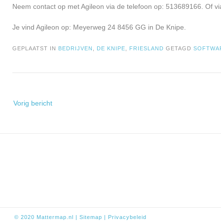
Neem contact op met Agileon via de telefoon op: 513689166. Of vi
Je vind Agileon op: Meyerweg 24 8456 GG in De Knipe.
GEPLAATST IN
BEDRIJVEN
,
DE KNIPE
,
FRIESLAND
GETAGD
SOFTWA
Bericht
Vorig bericht
navigatie
© 2020
Mattermap.nl
|
Sitem
ap
|
Privacybeleid