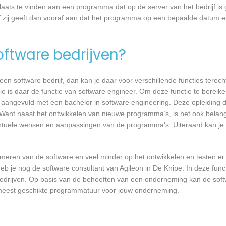
laats te vinden aan een programma dat op de server van het bedrijf is 
 zij geeft dan vooraf aan dat het programma op een bepaalde datum en 
software bedrijven?
n software bedrijf, dan kan je daar voor verschillende functies terecht
ie is daar de functie van software engineer. Om deze functie te bereike
 aangevuld met een bachelor in software engineering. Deze opleiding du
 Want naast het ontwikkelen van nieuwe programma’s, is het ook belangr
tuele wensen en aanpassingen van de programma’s. Uiteraard kan je h
mmeren van de software en veel minder op het ontwikkelen en testen er
eb je nog de software consultant van Agileon in De Knipe. In deze funct
bedrijven. Op basis van de behoeften van een onderneming kan de soft
e meest geschikte programmatuur voor jouw onderneming.