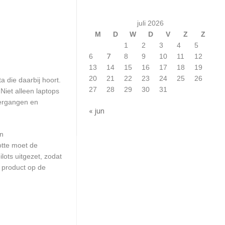
juli 2026
M
D
W
D
V
Z
Z
1
2
3
4
5
7
6
8
9
10
11
12
13
14
15
16
17
18
19
20
21
22
23
24
25
26
 die daarbij hoort.
27
28
29
30
31
iet alleen laptops
vergangen en
« jun
en
otte moet de
ots uitgezet, zodat
 product op de