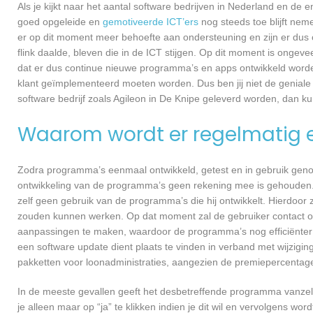
Als je kijkt naar het aantal software bedrijven in Nederland en de
goed opgeleide en
gemotiveerde ICT’ers
nog steeds toe blijft nem
er op dit moment meer behoefte aan ondersteuning en zijn er dus 
flink daalde, bleven die in de ICT stijgen. Op dit moment is ongev
dat er dus continue nieuwe programma’s en apps ontwikkeld worde
klant geïmplementeerd moeten worden. Dus ben jij niet de geniale
software bedrijf zoals Agileon in De Knipe geleverd worden, dan kun
Waarom wordt er regelmatig 
Zodra programma’s eenmaal ontwikkeld, getest en in gebruik genome
ontwikkeling van de programma’s geen rekening mee is gehouden.
zelf geen gebruik van de programma’s die hij ontwikkelt. Hierdoor z
zouden kunnen werken. Op dat moment zal de gebruiker contact o
aanpassingen te maken, waardoor de programma’s nog efficiënter 
een software update dient plaats te vinden in verband met wijzigin
pakketten voor loonadministraties, aangezien de premiepercentages
In de meeste gevallen geeft het desbetreffende programma vanzelf 
je alleen maar op “ja” te klikken indien je dit wil en vervolgens wor