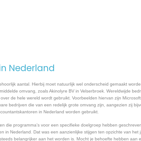
l
 in Nederland
 behoorlijk aantal. Hierbij moet natuurlijk wel onderscheid gemaakt word
emiddelde omvang, zoals Akinolyre BV in Velserbroek. Wereldwijde bedri
er de hele wereld wordt gebruikt. Voorbeelden hiervan zijn Microsoft
are bedrijven die van een redelijk grote omvang zijn, aangezien zij bij
ccountantskantoren in Nederland worden gebruikt.
rijven die programma’s voor een specifieke doelgroep hebben geschrev
n in Nederland. Dat was een aanzienlijke stijgen ten opzichte van het j
T steeds belangrijker aan het worden is. Mocht je behoefte hebben aa