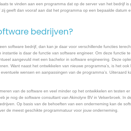
laats te vinden aan een programma dat op de server van het bedrijf is 
 zij geeft dan vooraf aan dat het programma op een bepaalde datum en 
software bedrijven?
n software bedrijf, dan kan je daar voor verschillende functies terecht
 instantie is daar de functie van software engineer. Om deze functie te
entueel aangevuld met een bachelor in software engineering. Deze oplei
annen. Want naast het ontwikkelen van nieuwe programma’s, is het ook b
 eventuele wensen en aanpassingen van de programma’s. Uiteraard kan
mmeren van de software en veel minder op het ontwikkelen en testen er
eb je nog de software consultant van Akinolyre BV in Velserbroek. In de
bedrijven. Op basis van de behoeften van een onderneming kan de soft
n over de meest geschikte programmatuur voor jouw onderneming.