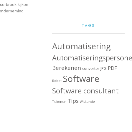
lserbroek kijken
w onderneming
TAGS
Automatisering
Automatiseringspersone
Berekenen
PDF
converter
JPG
Software
Robot
Software consultant
Tips
Tekenen
Wiskunde