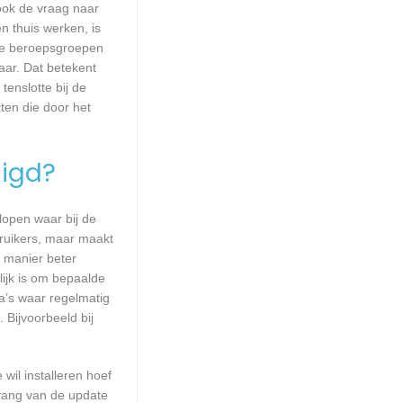
 ook de vraag naar
n thuis werken, is
lle beroepsgroepen
aar. Dat betekent
enslotte bij de
ten die door het
igd?
lopen waar bij de
ruikers, maar maakt
e manier beter
ijk is om bepaalde
a’s waar regelmatig
 Bijvoorbeeld bij
wil installeren hoef
mvang van de update