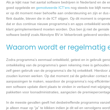
Als je kijkt naar het aantal software bedrijven in Nederland en de
goed opgeleide en
gemotiveerde ICT’ers
nog steeds toe blijft nem
er op dit moment meer behoefte aan ondersteuning en zijn er dus 
flink daalde, bleven die in de ICT stijgen. Op dit moment is ongev
dat er dus continue nieuwe programma’s en apps ontwikkeld worde
klant geïmplementeerd moeten worden. Dus ben jij niet de geniale
software bedrijf zoals Akinolyre BV in Velserbroek geleverd worden,
Waarom wordt er regelmatig 
Zodra programma’s eenmaal ontwikkeld, getest en in gebruik genome
ontwikkeling van de programma’s geen rekening mee is gehouden.
zelf geen gebruik van de programma’s die hij ontwikkelt. Hierdoor z
zouden kunnen werken. Op dat moment zal de gebruiker contact o
aanpassingen te maken, waardoor de programma’s nog efficiënter 
een software update dient plaats te vinden in verband met wijzigin
pakketten voor loonadministraties, aangezien de premiepercentages
In de meeste gevallen geeft het desbetreffende programma vanzelf 
je alleen maar op “ja” te klikken indien je dit wil en vervolgens wor