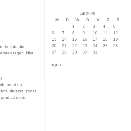
juli 2026
M
D
W
D
V
Z
Z
1
2
3
4
5
7
6
8
9
10
11
12
13
14
15
16
17
18
19
20
21
22
23
24
25
26
n de data die
27
28
29
30
31
araten tegen. Niet
,
« jun
en
otte moet de
ots uitgezet, zodat
 product op de