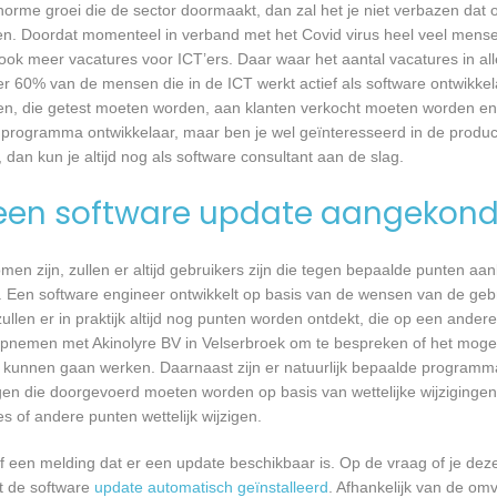
 enorme groei die de sector doormaakt, dan zal het je niet verbazen dat
en. Doordat momenteel in verband met het Covid virus heel veel mense
ook meer vacatures voor ICT’ers. Daar waar het aantal vacatures in a
eer 60% van de mensen die in de ICT werkt actief als software ontwikkel
n, die getest moeten worden, aan klanten verkocht moeten worden en t
 programma ontwikkelaar, maar ben je wel geïnteresseerd in de produc
 dan kun je altijd nog als software consultant aan de slag.
een software update aangekond
n zijn, zullen er altijd gebruikers zijn die tegen bepaalde punten aan
 Een software engineer ontwikkelt op basis van de wensen van de geb
ullen er in praktijk altijd nog punten worden ontdekt, die op een ander
pnemen met Akinolyre BV in Velserbroek om te bespreken of het mogel
kunnen gaan werken. Daarnaast zijn er natuurlijk bepaalde programm
gen die doorgevoerd moeten worden op basis van wettelijke wijzigingen.
 of andere punten wettelijk wijzigen.
een melding dat er een update beschikbaar is. Op de vraag of je deze 
dt de software
update automatisch geïnstalleerd
. Afhankelijk van de o