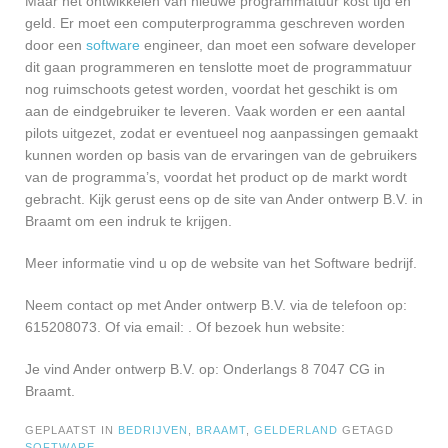
Maar het ontwikkelen van nieuwe programmatuur kost tijd en
geld. Er moet een computerprogramma geschreven worden
door een
software
engineer, dan moet een sofware developer
dit gaan programmeren en tenslotte moet de programmatuur
nog ruimschoots getest worden, voordat het geschikt is om
aan de eindgebruiker te leveren. Vaak worden er een aantal
pilots uitgezet, zodat er eventueel nog aanpassingen gemaakt
kunnen worden op basis van de ervaringen van de gebruikers
van de programma’s, voordat het product op de markt wordt
gebracht. Kijk gerust eens op de site van Ander ontwerp B.V. in
Braamt om een indruk te krijgen.
Meer informatie vind u op de website van het Software bedrijf.
Neem contact op met Ander ontwerp B.V. via de telefoon op:
615208073. Of via email:
. Of bezoek hun website:
Je vind Ander ontwerp B.V. op: Onderlangs 8 7047 CG in
Braamt.
GEPLAATST IN
BEDRIJVEN
,
BRAAMT
,
GELDERLAND
GETAGD
SOFTWARE