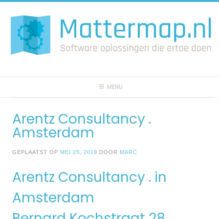
Spring
naar
inhoud
MENU
Arentz Consultancy .
Amsterdam
GEPLAATST OP
MEI 25, 2019
DOOR
MARC
Arentz Consultancy . in
Amsterdam
Bernard Kochstraat 28