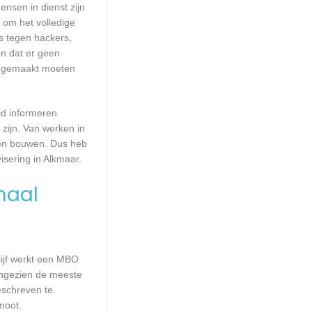
ensen in dienst zijn
 om het volledige
s tegen hackers,
en dat er geen
up gemaakt moeten
id informeren.
zijn. Van werken in
aten bouwen. Dus heb
sering in Alkmaar.
maal
rijf werkt een MBO
Aangezien de meeste
eschreven te
moot.