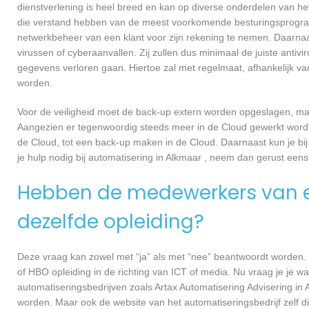
dienstverlening is heel breed en kan op diverse onderdelen van het
die verstand hebben van de meest voorkomende besturingsprogramm
netwerkbeheer van een klant voor zijn rekening te nemen. Daarna
virussen of cyberaanvallen. Zij zullen dus minimaal de juiste anti
gegevens verloren gaan. Hiertoe zal met regelmaat, afhankelijk v
worden.
Voor de veiligheid moet de back-up extern worden opgeslagen, maa
Aangezien er tegenwoordig steeds meer in de Cloud gewerkt wordt, 
de Cloud, tot een back-up maken in de Cloud. Daarnaast kun je bij
je hulp nodig bij automatisering in Alkmaar , neem dan gerust een
Hebben de medewerkers van e
dezelfde opleiding?
Deze vraag kan zowel met “ja” als met “nee” beantwoordt worden. 
of HBO opleiding in de richting van ICT of media. Nu vraag je je 
automatiseringsbedrijven zoals Artax Automatisering Advisering i
worden. Maar ook de website van het automatiseringsbedrijf zelf d