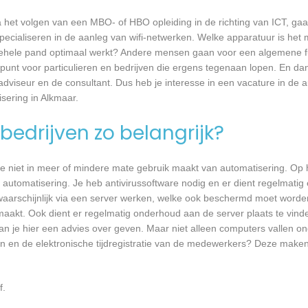
a het volgen van een MBO- of HBO opleiding in de richting van ICT, g
pecialiseren in de aanleg van wifi-netwerken. Welke apparatuur is het 
et gehele pand optimaal werkt? Andere mensen gaan voor een algemene f
unt voor particulieren en bedrijven die ergens tegenaan lopen. En dan 
 adviseur en de consultant. Dus heb je interesse in een vacature in de a
sering in Alkmaar.
bedrijven zo belangrijk?
e niet in meer of mindere mate gebruik maakt van automatisering. Op 
 automatisering. Je heb antivirussoftware nodig en er dient regelmatig
waarschijnlijk via een server werken, welke ook beschermd moet worde
akt. Ook dient er regelmatig onderhoud aan de server plaats te vind
 kan je hier een advies over geven. Maar niet alleen computers vallen o
n en de elektronische tijdregistratie van de medewerkers? Deze maken
f.