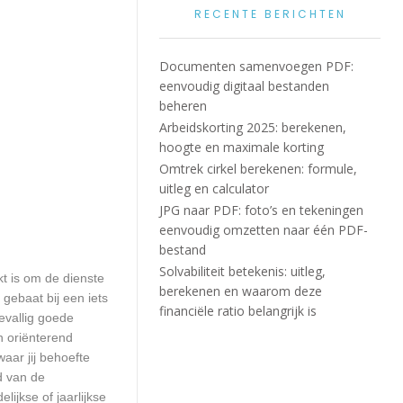
RECENTE BERICHTEN
Documenten samenvoegen PDF:
eenvoudig digitaal bestanden
beheren
Arbeidskorting 2025: berekenen,
hoogte en maximale korting
Omtrek cirkel berekenen: formule,
uitleg en calculator
JPG naar PDF: foto’s en tekeningen
eenvoudig omzetten naar één PDF-
bestand
Solvabiliteit betekenis: uitleg,
kt is om de dienste
berekenen en waarom deze
 gebaat bij een iets
financiële ratio belangrijk is
evallig goede
n oriënterend
waar jij behoefte
d van de
ijkse of jaarlijkse