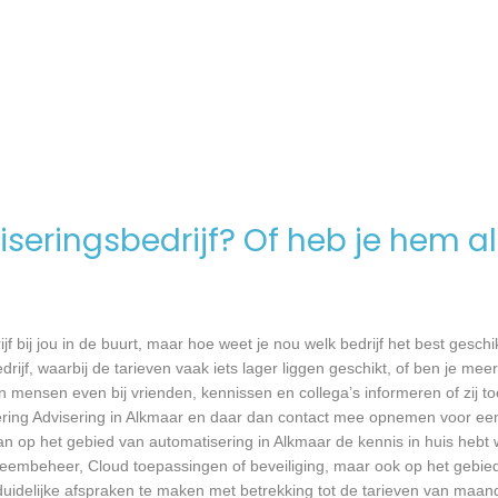
seringsbedrijf? Of heb je hem al
jf bij jou in de buurt, maar hoe weet je nou welk bedrijf het best geschi
rijf, waarbij de tarieven vaak iets lager liggen geschikt, of ben je meer
 mensen even bij vrienden, kennissen en collega’s informeren of zij to
sering Advisering in Alkmaar en daar dan contact mee opnemen voor ee
taan op het gebied van automatisering in Alkmaar de kennis in huis hebt 
teembeheer, Cloud toepassingen of beveiliging, maar ook op het gebie
delijke afspraken te maken met betrekking tot de tarieven van maandel