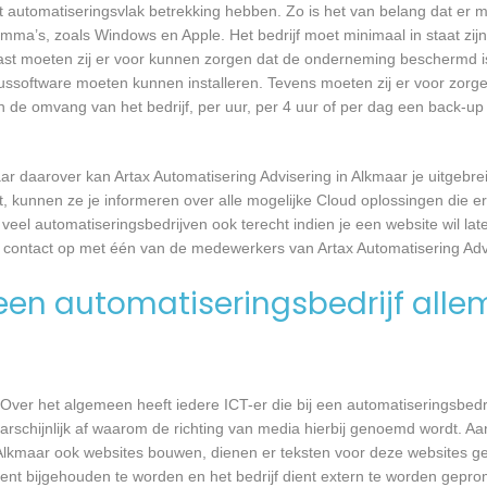
 automatiseringsvlak betrekking hebben. Zo is het van belang dat er m
a’s, zoals Windows en Apple. Het bedrijf moet minimaal in staat zijn
ast moeten zij er voor kunnen zorgen dat de onderneming beschermd i
virussoftware moeten kunnen installeren. Tevens moeten zij er voor zorg
an de omvang van het bedrijf, per uur, per 4 uur of per dag een back-
r daarover kan Artax Automatisering Advisering in Alkmaar je uitgebre
kunnen ze je informeren over alle mogelijke Cloud oplossingen die er 
 veel automatiseringsbedrijven ook terecht indien je een website wil l
s contact op met één van de medewerkers van Artax Automatisering Advi
en automatiseringsbedrijf alle
Over het algemeen heeft iedere ICT-er die bij een automatiseringsbed
waarschijnlijk af waarom de richting van media hierbij genoemd wordt. 
n Alkmaar ook websites bouwen, dienen er teksten voor deze websites g
ient bijgehouden te worden en het bedrijf dient extern te worden gepro