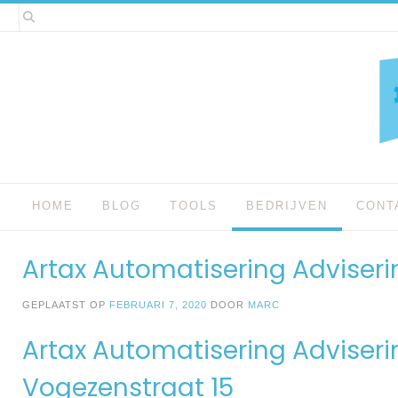
Spring
naar
inhoud
HOME
BLOG
TOOLS
BEDRIJVEN
CONT
Artax Automatisering Adviser
GEPLAATST OP
FEBRUARI 7, 2020
DOOR
MARC
Artax Automatisering Adviseri
Vogezenstraat 15