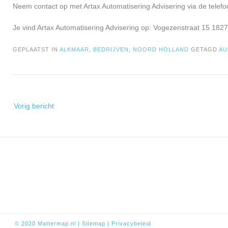
Neem contact op met Artax Automatisering Advisering via de telef
Je vind Artax Automatisering Advisering op: Vogezenstraat 15 1827
GEPLAATST IN
ALKMAAR
,
BEDRIJVEN
,
NOORD HOLLAND
GETAGD
AU
Bericht
Vorig bericht
navigatie
© 2020
Mattermap.nl
|
Sitem
ap
|
Privacybeleid