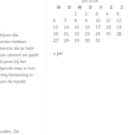
juli 2026
M
D
W
D
V
Z
Z
1
2
3
4
5
7
6
8
9
10
11
12
17
13
14
15
16
18
19
26
20
21
22
23
24
25
rijven die
27
28
29
30
31
esloten hebben
kennis die je hebt
« jun
ir uitvoert en geeft
 jaren bij het
olgende stap in hun
ring Advisering in
 van de hardst
vallen. De