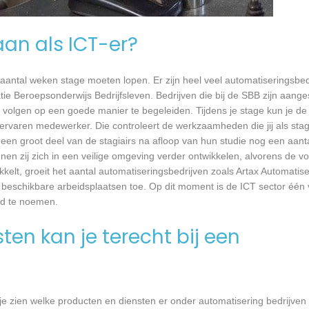
aan als ICT-er?
 aantal weken stage moeten lopen. Er zijn heel veel automatiseringsbed
tie Beroepsonderwijs Bedrijfsleven. Bedrijven die bij de SBB zijn aang
volgen op een goede manier te begeleiden. Tijdens je stage kun je de 
rvaren medewerker. Die controleert de werkzaamheden die jij als stagia
t een groot deel van de stagiairs na afloop van hun studie nog een aantal
en zij zich in een veilige omgeving verder ontwikkelen, alvorens de v
kkelt, groeit het aantal automatiseringsbedrijven zoals Artax Automatise
l beschikbare arbeidsplaatsen toe. Op dit moment is de ICT sector één
ed te noemen.
en kan je terecht bij een
je zien welke producten en diensten er onder automatisering bedrijven 