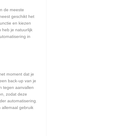
aan de meeste
meest geschikt het
unctie en kiezen
heb je natuurlijk
utomatisering in
het moment dat je
 een back-up van je
n tegen aanvallen
en, zodat deze
nder automatisering.
 allemaal gebruik