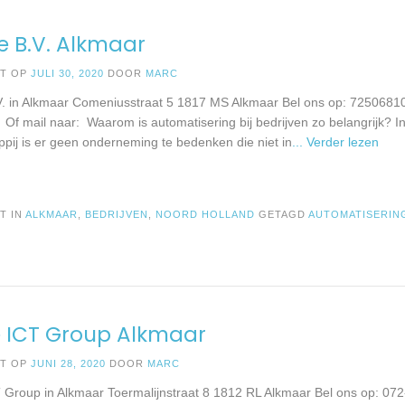
e B.V. Alkmaar
ST OP
JULI 30, 2020
DOOR
MARC
V. in Alkmaar Comeniusstraat 5 1817 MS Alkmaar Bel ons op: 7250681
 Of mail naar: Waarom is automatisering bij bedrijven zo belangrijk? I
pij is er geen onderneming te bedenken die niet in
... Verder lezen
T IN
ALKMAAR
,
BEDRIJVEN
,
NOORD HOLLAND
GETAGD
AUTOMATISERIN
 ICT Group Alkmaar
ST OP
JUNI 28, 2020
DOOR
MARC
 Group in Alkmaar Toermalijnstraat 8 1812 RL Alkmaar Bel ons op: 0