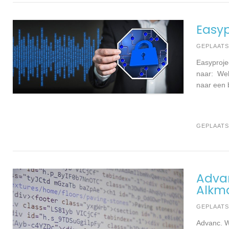
Easyp
GEPLAAT
Easyproje
naar: Wel
naar een 
GEPLAATS
Adva
Alkm
GEPLAAT
Advanc. W