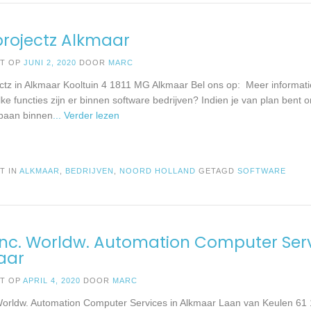
rojectz Alkmaar
ST OP
JUNI 2, 2020
DOOR
MARC
ctz in Alkmaar Kooltuin 4 1811 MG Alkmaar Bel ons op: Meer informati
ke functies zijn er binnen software bedrijven? Indien je van plan bent
baan binnen
... Verder lezen
T IN
ALKMAAR
,
BEDRIJVEN
,
NOORD HOLLAND
GETAGD
SOFTWARE
nc. Worldw. Automation Computer Ser
aar
ST OP
APRIL 4, 2020
DOOR
MARC
orldw. Automation Computer Services in Alkmaar Laan van Keulen 61