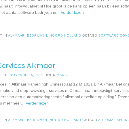
il naar:
info@dualnet.nl
Hoe groot is de kans op een baan bij een softwa
 het aantal software bedrijven in
... Verder lezen
T IN
ALKMAAR
,
BEDRIJVEN
,
NOORD HOLLAND
GETAGD
SOFTWARE CON
 Services Alkmaar
ST OP
NOVEMBER 5, 2020
DOOR
MARC
vices in Alkmaar Kamerlingh Onnesstraat 12 M 1821 BP Alkmaar Bel o
matie vind u op: www.digit-services.nl Of mail naar:
info@digit-services
rs van een automatiseringsbedrijf allemaal dezelfde opleiding? Deze
ls met “nee”
... Verder lezen
T IN
ALKMAAR
,
BEDRIJVEN
,
NOORD HOLLAND
GETAGD
AUTOMATISERIN