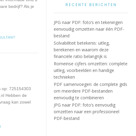
RECENTE BERICHTEN
re bedrijf? Als je
JPG naar PDF: foto’s en tekeningen
eenvoudig omzetten naar één PDF-
bestand
SULTANT
Solvabiliteit betekenis: uitleg,
berekenen en waarom deze
financiële ratio belangrijk is
Romeinse cijfers omzetten: complete
uitleg, voorbeelden en handige
technieken
PDF samenvoegen: de complete gids
ns op: 725154303
om meerdere PDF-bestanden
.nl
Hebben de
eenvoudig te combineren
 vraag kan zowel
JPG naar PDF: foto’s eenvoudig
omzetten naar een professioneel
PDF-bestand
G