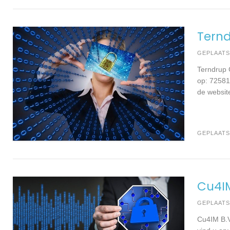
Ternd
GEPLAAT
Terndrup 
op: 72581
de websit
GEPLAATS
Cu4IM
GEPLAAT
Cu4IM B.V