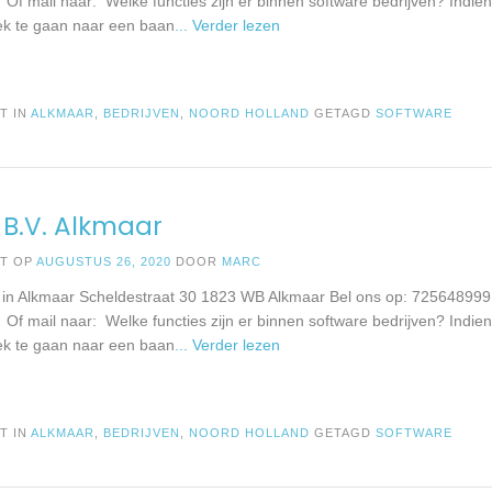
 Of mail naar: Welke functies zijn er binnen software bedrijven? Indien
k te gaan naar een baan
... Verder lezen
T IN
ALKMAAR
,
BEDRIJVEN
,
NOORD HOLLAND
GETAGD
SOFTWARE
 B.V. Alkmaar
ST OP
AUGUSTUS 26, 2020
DOOR
MARC
. in Alkmaar Scheldestraat 30 1823 WB Alkmaar Bel ons op: 725648999
 Of mail naar: Welke functies zijn er binnen software bedrijven? Indien
k te gaan naar een baan
... Verder lezen
T IN
ALKMAAR
,
BEDRIJVEN
,
NOORD HOLLAND
GETAGD
SOFTWARE