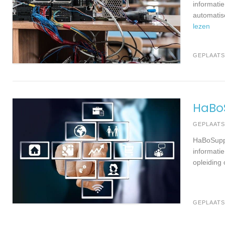
informati
automatise
lezen
GEPLAATS
HaBo
GEPLAAT
HaBoSuppo
informati
opleiding
GEPLAATS