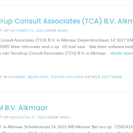
rup Consult Associates (TCA) B.V. Alk
ST OP
OKTOBER 21, 2020
DOOR
MARC
Consult Associates (TCA) B.V. in Alkmaar Diepenbrocklaan 14 1817 KM
5985 Meer informatie vind u op: Of mail naar: Wat doen software bedr
e van Terndrup Consult Associates (TCA) B.V. in Alkmaar
... Verder leze
T IN
ALKMAAR
,
BEDRIJVEN
,
NOORD HOLLAND
GETAGD
SOFTWARE
 B.V. Alkmaar
ST OP
AUGUSTUS 27, 2020
DOOR
MARC
. in Alkmaar Scheldestraat 24 1823 WB Alkmaar Bel ons op: 72502415