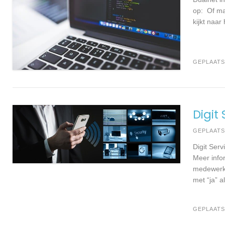
op: Of ma
kijkt naar
GEPLAATS
Digit
GEPLAAT
Digit Ser
Meer infor
medewerke
met “ja” a
GEPLAATS