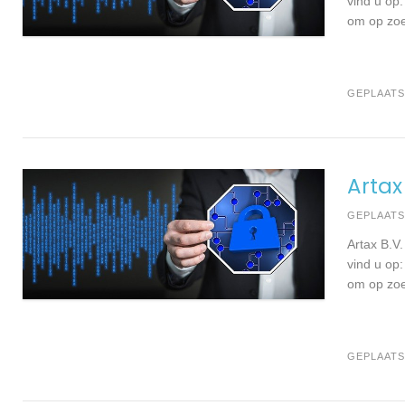
vind u op:
om op zoe
GEPLAATS
Artax
GEPLAAT
Artax B.V
vind u op:
om op zoe
GEPLAATS