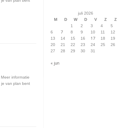
 je van plan bent
juli 2026
M
D
W
D
V
Z
Z
1
2
3
4
5
7
6
8
9
10
11
12
17
13
14
15
16
18
19
20
21
22
23
24
25
26
27
28
29
30
31
« jun
 Meer informatie
 je van plan bent