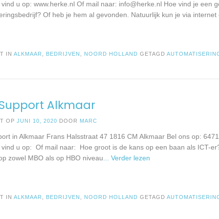
e vind u op: www.herke.nl Of mail naar:
info@herke.nl
Hoe vind je een 
ringsbedrijf? Of heb je hem al gevonden. Natuurlijk kun je via internet
T IN
ALKMAAR
,
BEDRIJVEN
,
NOORD HOLLAND
GETAGD
AUTOMATISERIN
Support Alkmaar
ST OP
JUNI 10, 2020
DOOR
MARC
rt in Alkmaar Frans Halsstraat 47 1816 CM Alkmaar Bel ons op: 64
e vind u op: Of mail naar: Hoe groot is de kans op een baan als ICT-er?
 op zowel MBO als op HBO niveau
... Verder lezen
T IN
ALKMAAR
,
BEDRIJVEN
,
NOORD HOLLAND
GETAGD
AUTOMATISERIN