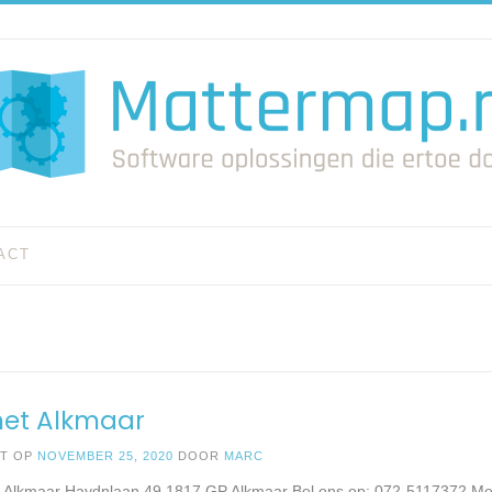
ACT
net Alkmaar
ST OP
NOVEMBER 25, 2020
DOOR
MARC
n Alkmaar Haydnlaan 49 1817 GP Alkmaar Bel ons op: 072-5117372 Mee