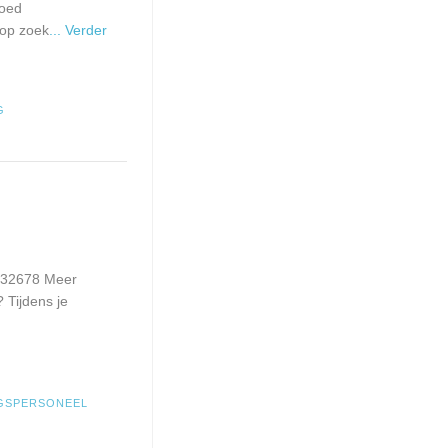
goed
 op zoek
... Verder
G
7132678 Meer
 Tijdens je
GSPERSONEEL