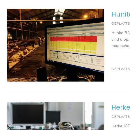
Hunit
GEPLAAT
Hunite B.
vind u op:
maatschap
GEPLAATS
Herke
GEPLAAT
Herke ICT