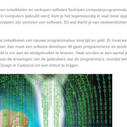
ezen ontwikkelen en verkopen software bedrijven computerprogrammatu
in computers gebruikt werd, kom je het tegenwoordig in veel meer app
mostaten zijn voorzien van software. En wat dacht je van verkeerslichten
et ontwikkelen van nieuwe programmatuur kost tijd en geld. Er moet e
er, dan moet een sofware developer dit gaan programmeren en tensl
 is om aan de eindgebruiker te leveren. Vaak worden er een aantal pil
an de ervaringen van de gebruikers van de programma’s, voordat het
Design in Cadzand om een indruk te krijgen.