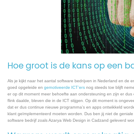
Hoe groot is de kans op een ba
Als je kijkt naar het aantal software bedrijven in Nederland en de
goed opgeleide en
gemotiveerde ICT’ers
nog steeds toe blijft nem
er op dit moment meer behoefte aan ondersteuning en zijn er dus 
flink daalde, bleven die in de ICT stijgen. Op dit moment is ongev
dat er dus continue nieuwe programma’s en apps ontwikkeld worde
klant geïmplementeerd moeten worden. Dus ben jij niet de geniale
software bedrijf zoals Azarya Web Design in Cadzand geleverd word