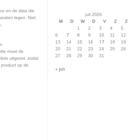
ur en de data die
juli 2026
araten tegen. Niet
M
D
W
D
V
Z
Z
,
1
2
3
4
5
7
6
8
9
10
11
12
17
13
14
15
16
18
19
en
20
21
22
23
24
25
26
otte moet de
27
28
29
30
31
ots uitgezet, zodat
 product op de
« jun