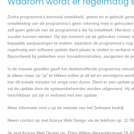
Waarom wordt er regelmatig 
Zodra programma’s eenmaal ontwikkeld, getest en in gebruik genome
ontwikkeling van de programma’s geen rekening mee is gehouden.
zelf geen gebruik van de programma’s die hij ontwikkelt. Hierdoor z
zouden kunnen werken. Op dat moment zal de gebruiker contact 
bepaalde aanpassingen te maken, waardoor de programma’s nog ef
regelmatig een software update dient plaats te vinden in verband 
Bijvoorbeeld bij pakketten voor loonadministraties, aangezien de p
In de meeste gevallen geeft het desbetreffende programma vanzelf 
je alleen maar op “ja” te klikken indien je dit wil en vervolgens wor
kan dit enkele minuten tot enige uren duren. Dient er een update p
zal de update door de systeembeheerder worden uitgevoerd. Hij of
beschikbaar zal zijn in verband met een update.
Meer informatie vind u op de website van het Software bedrijf.
Neem contact op met Azarya Web Design via de telefoon op: 1178
Je vind Azarya Web Design op: Prins Willem-Alexanderstraat 18 4