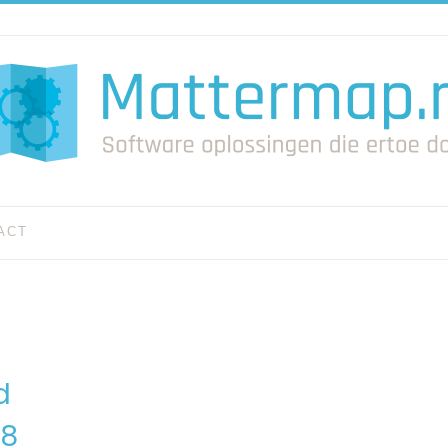
ACT
d
18