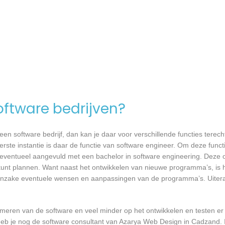
software bedrijven?
n software bedrijf, dan kan je daar voor verschillende functies terecht
ste instantie is daar de functie van software engineer. Om deze functi
, eventueel aangevuld met een bachelor in software engineering. Deze o
 kunt plannen. Want naast het ontwikkelen van nieuwe programma’s, is h
 inzake eventuele wensen en aanpassingen van de programma’s. Uiteraa
mmeren van de software en veel minder op het ontwikkelen en testen er
 heb je nog de software consultant van Azarya Web Design in Cadzand. 