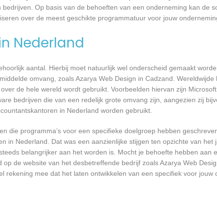
n bedrijven. Op basis van de behoeften van een onderneming kan de so
viseren over de meest geschikte programmatuur voor jouw ondernemin
 in Nederland
 behoorlijk aantal. Hierbij moet natuurlijk wel onderscheid gemaakt word
gemiddelde omvang, zoals Azarya Web Design in Cadzand. Wereldwijde be
er de hele wereld wordt gebruikt. Voorbeelden hiervan zijn Microsoft
are bedrijven die van een redelijk grote omvang zijn, aangezien zij bij
ccountantskantoren in Nederland worden gebruikt.
rijven die programma’s voor een specifieke doelgroep hebben geschrev
n in Nederland. Dat was een aanzienlijke stijgen ten opzichte van het j
T steeds belangrijker aan het worden is. Mocht je behoefte hebben aa
rd op de website van het desbetreffende bedrijf zoals Azarya Web Desi
wel rekening mee dat het laten ontwikkelen van een specifiek voor jou