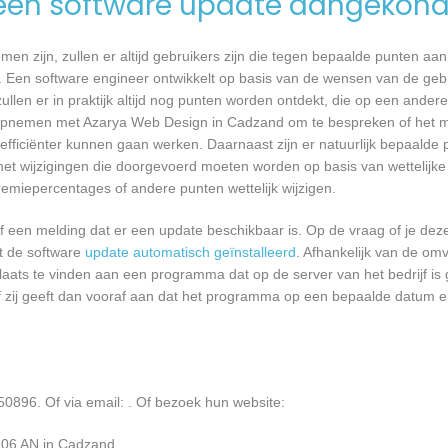
een software update aangekond
n zijn, zullen er altijd gebruikers zijn die tegen bepaalde punten aan
 Een software engineer ontwikkelt op basis van de wensen van de geb
ullen er in praktijk altijd nog punten worden ontdekt, die op een ander
opnemen met Azarya Web Design in Cadzand om te bespreken of het mo
ficiënter kunnen gaan werken. Daarnaast zijn er natuurlijk bepaalde
met wijzigingen die doorgevoerd moeten worden op basis van wettelijke 
remiepercentages of andere punten wettelijk wijzigen.
een melding dat er een update beschikbaar is. Op de vraag of je deze 
dt de software
update automatisch geïnstalleerd
. Afhankelijk van de o
laats te vinden aan een programma dat op de server van het bedrijf is 
 zij geeft dan vooraf aan dat het programma op een bepaalde datum en 
50896. Of via email:
. Of bezoek hun website:
506 AN in Cadzand.