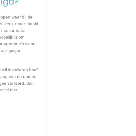
igd?
lopen waar bij de
ruikers, maar maakt
e manier beter
gelijk is om
 programma’s waar
wijzigingen.
wil installeren hoef
mvang van de update
geïnstalleerd, dan
tijd niet