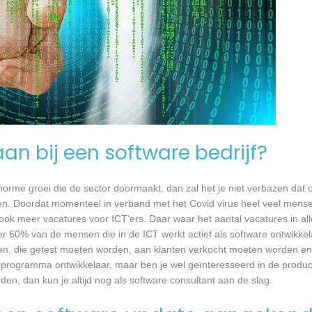
an bij een software bedrijf?
 enorme groei die de sector doormaakt, dan zal het je niet verbazen dat
en. Doordat momenteel in verband met het Covid virus heel veel mense
ook meer vacatures voor ICT’ers. Daar waar het aantal vacatures in a
eer 60% van de mensen die in de ICT werkt actief als software ontwikkel
n, die getest moeten worden, aan klanten verkocht moeten worden en t
 programma ontwikkelaar, maar ben je wel geïnteresseerd in de produc
en, dan kun je altijd nog als software consultant aan de slag.