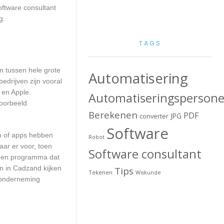
ftware consultant
g.
TAGS
en tussen hele grote
Automatisering
drijven zijn vooral
 en Apple.
Automatiseringspersone
voorbeeld
Berekenen
PDF
JPG
converter
Software
en of apps hebben
Robot
aar er voor, toen
Software consultant
n een programma dat
gn in Cadzand kijken
Tips
Tekenen
Wiskunde
w onderneming