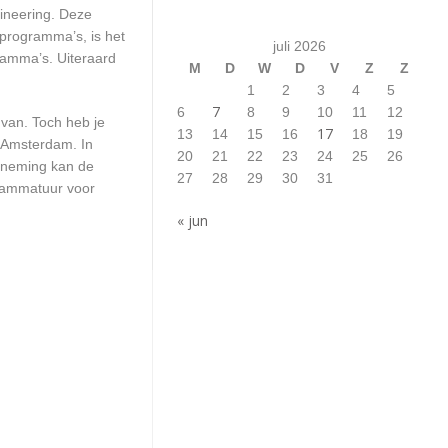
gineering. Deze
 programma’s, is het
juli 2026
ramma’s. Uiteraard
M
D
W
D
V
Z
Z
1
2
3
4
5
7
6
8
9
10
11
12
 van. Toch heb je
17
13
14
15
16
18
19
n Amsterdam. In
20
21
22
23
24
25
26
erneming kan de
27
28
29
30
31
grammatuur voor
« jun