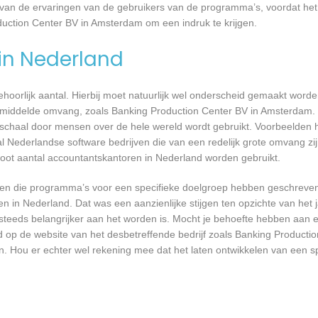
an de ervaringen van de gebruikers van de programma’s, voordat het
duction Center BV in Amsterdam om een indruk te krijgen.
 in Nederland
 behoorlijk aantal. Hierbij moet natuurlijk wel onderscheid gemaakt word
 gemiddelde omvang, zoals Banking Production Center BV in Amsterdam.
 schaal door mensen over de hele wereld wordt gebruikt. Voorbeelden h
al Nederlandse software bedrijven die van een redelijk grote omvang zij
root aantal accountantskantoren in Nederland worden gebruikt.
rijven die programma’s voor een specifieke doelgroep hebben geschrev
n in Nederland. Dat was een aanzienlijke stijgen ten opzichte van het j
T steeds belangrijker aan het worden is. Mocht je behoefte hebben aa
d op de website van het desbetreffende bedrijf zoals Banking Producti
. Hou er echter wel rekening mee dat het laten ontwikkelen van een sp