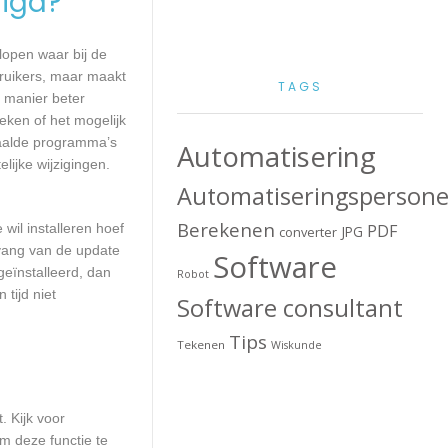
igd?
lopen waar bij de
ruikers, maar maakt
TAGS
e manier beter
ken of het mogelijk
paalde programma’s
Automatisering
lijke wijzigingen.
Automatiseringspersone
Berekenen
wil installeren hoef
PDF
JPG
converter
mvang van de update
Software
geïnstalleerd, dan
Robot
tijd niet
Software consultant
Tips
Tekenen
Wiskunde
. Kijk voor
m deze functie te