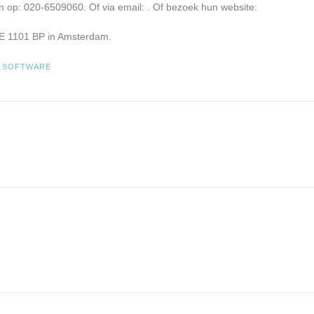
n op: 020-6509060. Of via email:
. Of bezoek hun website:
E 1101 BP in Amsterdam.
D
SOFTWARE