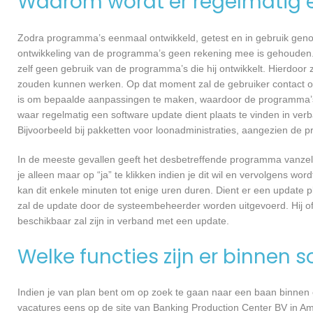
Waarom wordt er regelmatig 
Zodra programma’s eenmaal ontwikkeld, getest en in gebruik genome
ontwikkeling van de programma’s geen rekening mee is gehouden.
zelf geen gebruik van de programma’s die hij ontwikkelt. Hierdoor z
zouden kunnen werken. Op dat moment zal de gebruiker contact 
is om bepaalde aanpassingen te maken, waardoor de programma’s 
waar regelmatig een software update dient plaats te vinden in ver
Bijvoorbeeld bij pakketten voor loonadministraties, aangezien de p
In de meeste gevallen geeft het desbetreffende programma vanzelf 
je alleen maar op “ja” te klikken indien je dit wil en vervolgens wor
kan dit enkele minuten tot enige uren duren. Dient er een update p
zal de update door de systeembeheerder worden uitgevoerd. Hij of
beschikbaar zal zijn in verband met een update.
Welke functies zijn er binnen 
Indien je van plan bent om op zoek te gaan naar een baan binnen ee
vacatures eens op de site van Banking Production Center BV in Ams