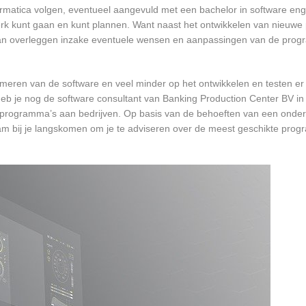
formatica volgen, eventueel aangevuld met een bachelor in software en
 werk kunt gaan en kunt plannen. Want naast het ontwikkelen van nieuwe
 kan overleggen inzake eventuele wensen en aanpassingen van de prog
mmeren van de software en veel minder op het ontwikkelen en testen er
 heb je nog de software consultant van Banking Production Center BV i
ste programma’s aan bedrijven. Op basis van de behoeften van een ond
am bij je langskomen om je te adviseren over de meest geschikte pro