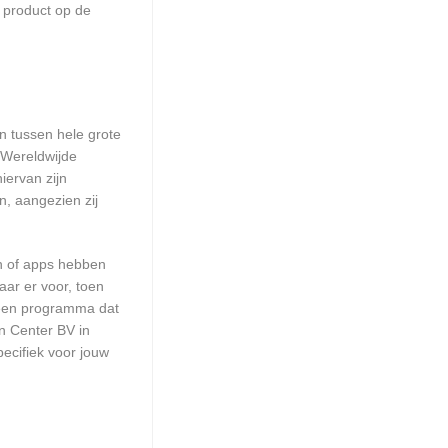
 product op de
en tussen hele grote
 Wereldwijde
iervan zijn
n, aangezien zij
en of apps hebben
aar er voor, toen
n een programma dat
on Center BV in
ecifiek voor jouw