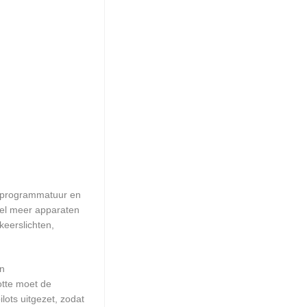
erprogrammatuur en
eel meer apparaten
keerslichten,
en
otte moet de
ots uitgezet, zodat