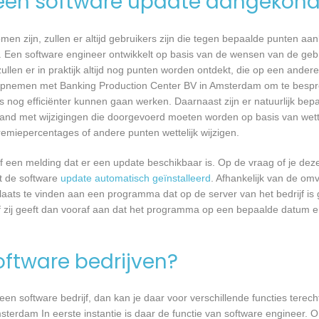
een software update aangekond
n zijn, zullen er altijd gebruikers zijn die tegen bepaalde punten aan
 Een software engineer ontwikkelt op basis van de wensen van de geb
ullen er in praktijk altijd nog punten worden ontdekt, die op een ander
opnemen met Banking Production Center BV in Amsterdam om te bespre
nog efficiënter kunnen gaan werken. Daarnaast zijn er natuurlijk be
band met wijzigingen die doorgevoerd moeten worden op basis van wette
remiepercentages of andere punten wettelijk wijzigen.
een melding dat er een update beschikbaar is. Op de vraag of je deze 
dt de software
update automatisch geïnstalleerd
. Afhankelijk van de o
laats te vinden aan een programma dat op de server van het bedrijf is 
 zij geeft dan vooraf aan dat het programma op een bepaalde datum en 
software bedrijven?
n software bedrijf, dan kan je daar voor verschillende functies terecht
terdam In eerste instantie is daar de functie van software engineer. O