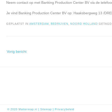
Neem contact op met Banking Production Center BV via de telefoo
Je vind Banking Production Center BV op: Haaksbergweg 13 /DRE
GEPLAATST IN
AMSTERDAM
,
BEDRIJVEN
,
NOORD HOLLAND
GETAG
Bericht
Vorig bericht
navigatie
© 2020
Mattermap.nl
|
Sitem
ap
|
Privacybeleid