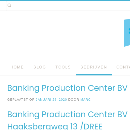
Spring
naar
inhoud
HOME
BLOG
TOOLS
BEDRIJVEN
CONT
Banking Production Center B
GEPLAATST OP
JANUARI 28, 2020
DOOR
MARC
Banking Production Center B
Haaksbergweg 13 /DREE