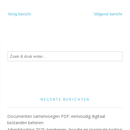
Bericht
Vorig bericht
Volgend bericht
navigatie
RECENTE BERICHTEN
Documenten samenvoegen PDF: eenvoudig digitaal
bestanden beheren
Arbeidskorting 2025: berekenen, hoogte en maximale korting