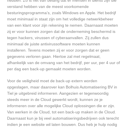
hebben. Zo is het van belang dat er mensen in dienst zijn die
verstand hebben van de meest voorkomende
besturingsprogramma’s, zoals Windows en Apple. Het bedrijf
moet minimaal in staat zijn om het volledige netwerkbeheer
van een klant voor zijn rekening te nemen. Daarnaast moeten
zij er voor kunnen zorgen dat de onderneming beschermd is
tegen hackers, virussen of cyberaanvallen. Zij zullen dus
minimaal de juiste antivirussoftware moeten kunnen
installeren. Tevens moeten zij er voor zorgen dat er geen
gegevens verloren gaan. Hiertoe zal met regelmaat,
afhankelijk van de omvang van het bedrijf, per uur, per 4 uur of
per dag een back-up gemaakt moeten worden.
Voor de veiligheid moet de back-up extern worden
opgeslagen, maar daarover kan Bolhuis Automatisering BV in
Tiel je uitgebreid informeren. Aangezien er tegenwoordig
steeds meer in de Cloud gewerkt wordt, kunnen ze je
informeren over alle mogelijke Cloud oplossingen die er zijn.
Van werken in de Cloud, tot een back-up maken in de Cloud.
Daarnaast kun je bij veel automatiseringsbedrijven ook terecht
indien je een website wil laten bouwen. Dus heb je hulp nodig