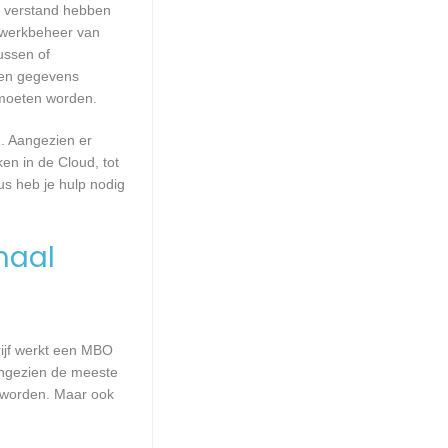
ie verstand hebben
etwerkbeheer van
ussen of
geen gegevens
 moeten worden.
. Aangezien er
en in de Cloud, tot
us heb je hulp nodig
maal
rijf werkt een MBO
Aangezien de meeste
e worden. Maar ook