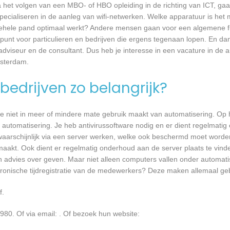
a het volgen van een MBO- of HBO opleiding in de richting van ICT, g
pecialiseren in de aanleg van wifi-netwerken. Welke apparatuur is het 
et gehele pand optimaal werkt? Andere mensen gaan voor een algemene f
unt voor particulieren en bedrijven die ergens tegenaan lopen. En dan 
 adviseur en de consultant. Dus heb je interesse in een vacature in de a
msterdam.
bedrijven zo belangrijk?
e niet in meer of mindere mate gebruik maakt van automatisering. Op 
 automatisering. Je heb antivirussoftware nodig en er dient regelmatig
waarschijnlijk via een server werken, welke ook beschermd moet worde
akt. Ook dient er regelmatig onderhoud aan de server plaats te vind
en advies over geven. Maar niet alleen computers vallen onder automati
ronische tijdregistratie van de medewerkers? Deze maken allemaal ge
f.
980. Of via email:
. Of bezoek hun website: