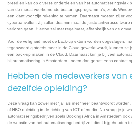
breed en kan op diverse onderdelen van het automatiseringsvlak be
van de meest voorkomende besturingsprogramma’s, zoals Windows e
een klant voor zijn rekening te nemen. Daarnaast moeten zij er v
cyberaanvallen. Zij zullen dus minimaal de juiste antivirussoftwa
verloren gaan. Hiertoe zal met regelmaat, afhankelijk van de omva
Voor de veiligheid moet de back-up extern worden opgeslagen, maa
tegenwoordig steeds meer in de Cloud gewerkt wordt, kunnen ze je 
een back-up maken in de Cloud. Daarnaast kun je bij veel automati
bij automatisering in Amsterdam , neem dan gerust eens contact 
Hebben de medewerkers van e
dezelfde opleiding?
Deze vraag kan zowel met “ja” als met “nee” beantwoordt worden. 
of HBO opleiding in de richting van ICT of media. Nu vraag je je 
automatiseringsbedrijven zoals Bookings Africa in Amsterdam ook
de website van het automatiseringsbedrijf zelf dient bijgehouden t