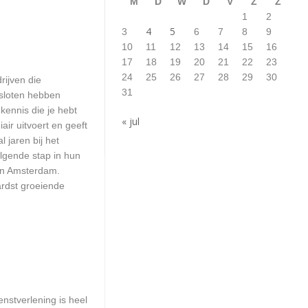
M
D
W
D
V
Z
Z
1
2
4
5
3
6
7
8
9
10
11
12
13
14
15
16
17
18
19
20
21
22
23
24
25
26
27
28
29
30
rijven die
31
esloten hebben
kennis die je hebt
« jul
ir uitvoert en geeft
 jaren bij het
olgende stap in hun
 in Amsterdam.
ardst groeiende
nstverlening is heel