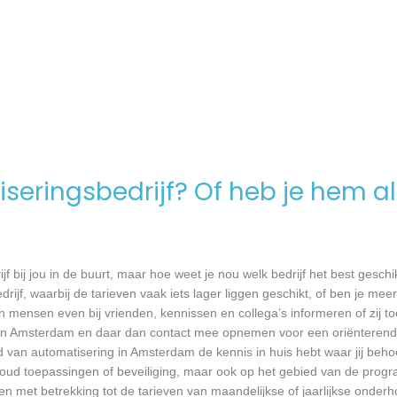
seringsbedrijf? Of heb je hem al
jf bij jou in de buurt, maar hoe weet je nou welk bedrijf het best geschi
rijf, waarbij de tarieven vaak iets lager liggen geschikt, of ben je meer
 mensen even bij vrienden, kennissen en collega’s informeren of zij to
a in Amsterdam en daar dan contact mee opnemen voor een oriënterend 
ed van automatisering in Amsterdam de kennis in huis hebt waar jij beho
oud toepassingen of beveiliging, maar ook op het gebied van de prog
ken met betrekking tot de tarieven van maandelijkse of jaarlijkse ond