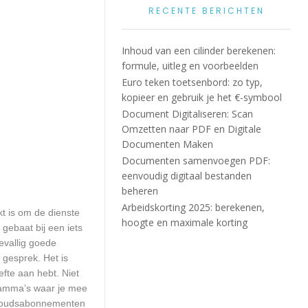
RECENTE BERICHTEN
Inhoud van een cilinder berekenen:
formule, uitleg en voorbeelden
Euro teken toetsenbord: zo typ,
kopieer en gebruik je het €-symbool
Document Digitaliseren: Scan
Omzetten naar PDF en Digitale
Documenten Maken
Documenten samenvoegen PDF:
eenvoudig digitaal bestanden
beheren
Arbeidskorting 2025: berekenen,
kt is om de dienste
hoogte en maximale korting
 gebaat bij een iets
evallig goede
gesprek. Het is
efte aan hebt. Niet
ramma’s waar je mee
erhoudsabonnementen