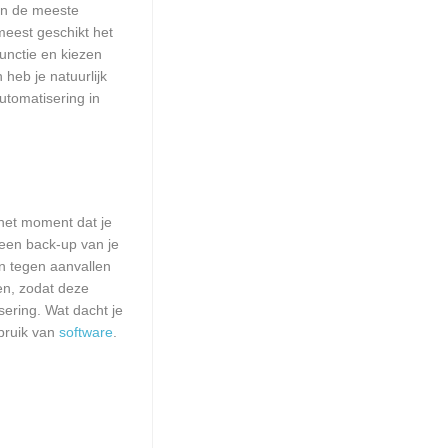
aan de meeste
meest geschikt het
unctie en kiezen
heb je natuurlijk
utomatisering in
het moment dat je
 een back-up van je
n tegen aanvallen
en, zodat deze
sering. Wat dacht je
bruik van
software
.