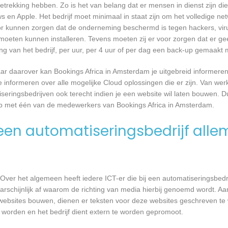
trekking hebben. Zo is het van belang dat er mensen in dienst zijn d
n Apple. Het bedrijf moet minimaal in staat zijn om het volledige n
oor kunnen zorgen dat de onderneming beschermd is tegen hackers, vir
re moeten kunnen installeren. Tevens moeten zij er voor zorgen dat er 
ng van het bedrijf, per uur, per 4 uur of per dag een back-up gemaakt
r daarover kan Bookings Africa in Amsterdam je uitgebreid informeren
informeren over alle mogelijke Cloud oplossingen die er zijn. Van werk
seringsbedrijven ook terecht indien je een website wil laten bouwen. D
op met één van de medewerkers van Bookings Africa in Amsterdam.
en automatiseringsbedrijf alle
Over het algemeen heeft iedere ICT-er die bij een automatiseringsbed
waarschijnlijk af waarom de richting van media hierbij genoemd wordt. 
 websites bouwen, dienen er teksten voor deze websites geschreven t
e worden en het bedrijf dient extern te worden gepromoot.