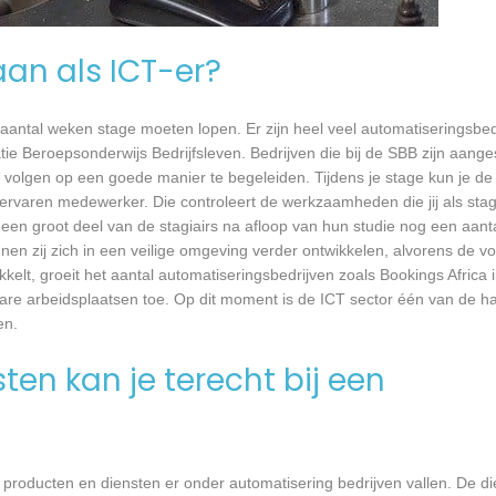
aan als ICT-er?
 aantal weken stage moeten lopen. Er zijn heel veel automatiseringsbed
tie Beroepsonderwijs Bedrijfsleven. Bedrijven die bij de SBB zijn aang
volgen op een goede manier te begeleiden. Tijdens je stage kun je de 
rvaren medewerker. Die controleert de werkzaamheden die jij als stagia
t een groot deel van de stagiairs na afloop van hun studie nog een aantal
en zij zich in een veilige omgeving verder ontwikkelen, alvorens de v
kkelt, groeit het aantal automatiseringsbedrijven zoals Bookings Africa
bare arbeidsplaatsen toe. Op dit moment is de ICT sector één van de h
en.
en kan je terecht bij een
producten en diensten er onder automatisering bedrijven vallen. De die