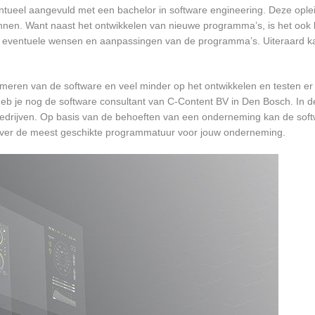
entueel aangevuld met een bachelor in software engineering. Deze oplei
annen. Want naast het ontwikkelen van nieuwe programma’s, is het ook b
 eventuele wensen en aanpassingen van de programma’s. Uiteraard kan
mmeren van de software en veel minder op het ontwikkelen en testen er
heb je nog de software consultant van C-Content BV in Den Bosch. In de
bedrijven. Op basis van de behoeften van een onderneming kan de soft
 over de meest geschikte programmatuur voor jouw onderneming.