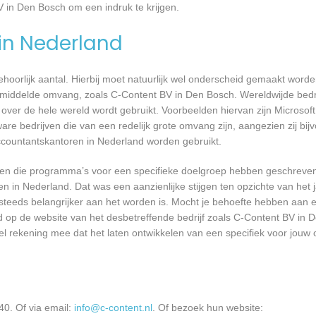
V in Den Bosch om een indruk te krijgen.
 in Nederland
 behoorlijk aantal. Hierbij moet natuurlijk wel onderscheid gemaakt word
gemiddelde omvang, zoals C-Content BV in Den Bosch. Wereldwijde bedri
er de hele wereld wordt gebruikt. Voorbeelden hiervan zijn Microsoft
are bedrijven die van een redelijk grote omvang zijn, aangezien zij bij
ccountantskantoren in Nederland worden gebruikt.
rijven die programma’s voor een specifieke doelgroep hebben geschrev
n in Nederland. Dat was een aanzienlijke stijgen ten opzichte van het j
T steeds belangrijker aan het worden is. Mocht je behoefte hebben aa
rd op de website van het desbetreffende bedrijf zoals C-Content BV in 
wel rekening mee dat het laten ontwikkelen van een specifiek voor jou
0. Of via email:
info@c-content.nl
. Of bezoek hun website: