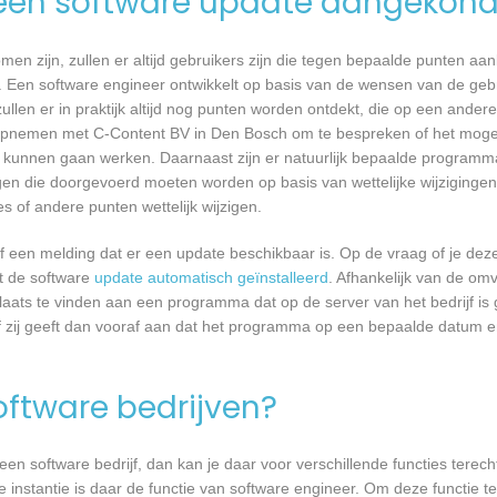
een software update aangekond
n zijn, zullen er altijd gebruikers zijn die tegen bepaalde punten aan
 Een software engineer ontwikkelt op basis van de wensen van de geb
ullen er in praktijk altijd nog punten worden ontdekt, die op een ander
opnemen met C-Content BV in Den Bosch om te bespreken of het mogel
kunnen gaan werken. Daarnaast zijn er natuurlijk bepaalde programm
gen die doorgevoerd moeten worden op basis van wettelijke wijzigingen.
 of andere punten wettelijk wijzigen.
een melding dat er een update beschikbaar is. Op de vraag of je deze 
dt de software
update automatisch geïnstalleerd
. Afhankelijk van de o
laats te vinden aan een programma dat op de server van het bedrijf is 
 zij geeft dan vooraf aan dat het programma op een bepaalde datum en 
software bedrijven?
n software bedrijf, dan kan je daar voor verschillende functies terecht
instantie is daar de functie van software engineer. Om deze functie te