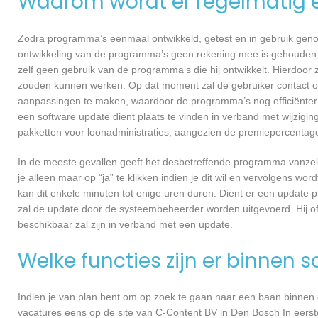
Waarom wordt er regelmatig 
Zodra programma’s eenmaal ontwikkeld, getest en in gebruik genome
ontwikkeling van de programma’s geen rekening mee is gehouden.
zelf geen gebruik van de programma’s die hij ontwikkelt. Hierdoor z
zouden kunnen werken. Op dat moment zal de gebruiker contact 
aanpassingen te maken, waardoor de programma’s nog efficiënter 
een software update dient plaats te vinden in verband met wijzigin
pakketten voor loonadministraties, aangezien de premiepercentages
In de meeste gevallen geeft het desbetreffende programma vanzelf 
je alleen maar op “ja” te klikken indien je dit wil en vervolgens wor
kan dit enkele minuten tot enige uren duren. Dient er een update p
zal de update door de systeembeheerder worden uitgevoerd. Hij of
beschikbaar zal zijn in verband met een update.
Welke functies zijn er binnen 
Indien je van plan bent om op zoek te gaan naar een baan binnen ee
vacatures eens op de site van C-Content BV in Den Bosch In eerste 