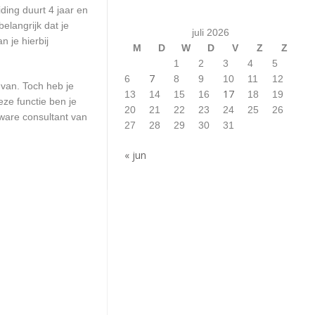
ding duurt 4 jaar en
elangrijk dat je
juli 2026
 je hierbij
M
D
W
D
V
Z
Z
1
2
3
4
5
7
6
8
9
10
11
12
 van. Toch heb je
17
13
14
15
16
18
19
ze functie ben je
20
21
22
23
24
25
26
ware consultant van
27
28
29
30
31
« jun