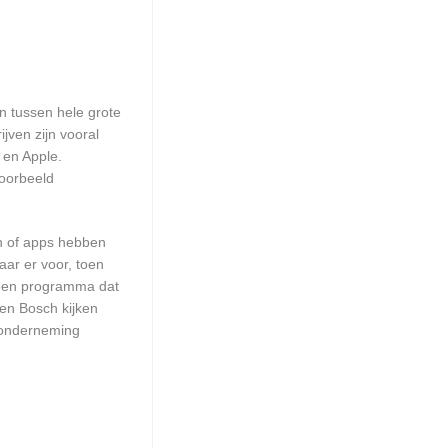
en tussen hele grote
jven zijn vooral
 en Apple.
voorbeeld
en of apps hebben
aar er voor, toen
n een programma dat
Den Bosch kijken
w onderneming