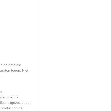
n de data die
araten tegen. Niet
,
en
otte moet de
ots uitgezet, zodat
 product op de